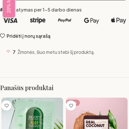
🚚 Pristatymas per 1-5 darbo dienas
Pridėti į norų sąrašą
7
Žmonės, šiuo metu stebi šį produktą.
Panašūs produktai
-18%