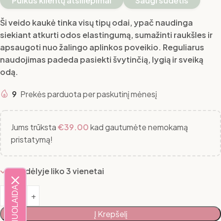
Puikūs klientų atsiliepimai
Saugi sudėtis
Ši veido kaukė tinka visų tipų odai, ypač naudinga
siekiant atkurti odos elastingumą, sumažinti raukšles ir
apsaugoti nuo žalingo aplinkos poveikio. Reguliarus
naudojimas padeda pasiekti švytinčią, lygią ir sveiką
odą.
9
Prekės parduota per paskutinį mėnesį
Jums trūksta
€
39.00
kad gautumėte nemokamą
pristatymą!
Sandėlyje liko 3 vienetai
20% NUOLAIDA
Į Krepšelį