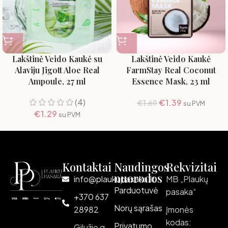
Lakštinė Veido Kaukė su
Lakštinė Veido Kaukė
Alaviju Jigott Aloe Real
FarmStay Real Coconut
Ampoule, 27 ml
Essence Mask, 23 ml
(4)
€
1.39
€
1.69
su PVM
€
1.29
su PVM
Kontaktai
Naudingos
Rekvizitai
nuorodos
info@plaukupasaka.lt
MB „Plaukų
Parduotuvė
pasaka“
+370 637
Norų sąrašas
28982
Įmonės
kodas:
Privatumo
Gilužio g.