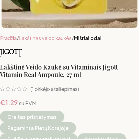
Pradžia
Lakštinės veido kaukės
Mišriai odai
Lakštinė Veido Kaukė su Vitaminais Jigott
Vitamin Real Ampoule, 27 ml
(
1
pirkėjo atsiliepimas)
€
1.29
su PVM
Greitas pristatymas
Pagaminta Pietų Korėjoje