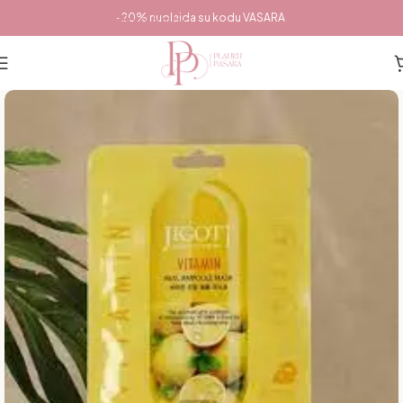
Pereiti prie pagrindinio turinio
-20% nuolaida su kodu VASARA