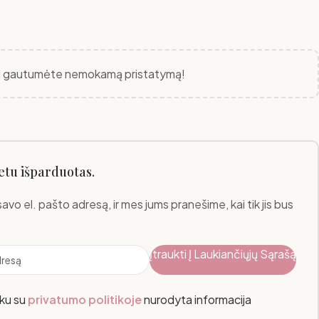
M
 gautumėte nemokamą pristatymą!
etu išparduotas.
savo el. pašto adresą, ir mes jums pranešime, kai tik jis bus
Įtraukti Į Laukiančiųjų Sąrašą
nku su
privatumo politikoje
nurodyta informacija