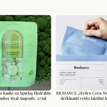
do Kaukė su Agurkų Ekstraktu
BIODANCE „Hydro Cera-Nol“
umber Real Ampoule, 27 ml
drėkinanti veido lakštinė 