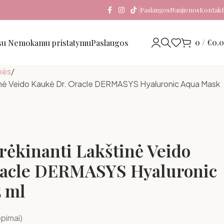
Paslaugos
Naujienos
Kontakt
0
/
€
0.
 su Nemokamu pristatymu
Paslaugos
kės
tinė Veido Kaukė Dr. Oracle DERMASYS Hyaluronic Aqua Mask
rėkinanti Lakštinė Veido
racle DERMASYS Hyaluronic
 ml
epimai)