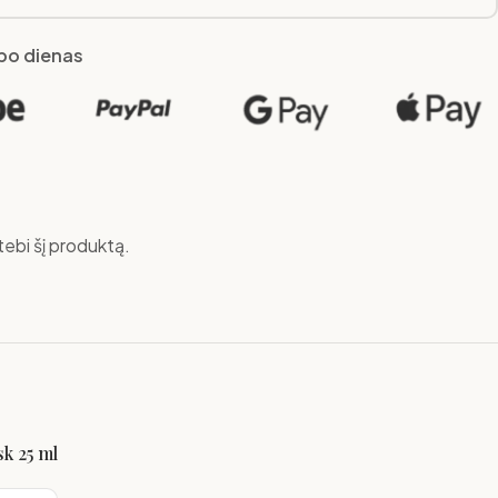
rbo dienas
ebi šį produktą.
k 25 ml