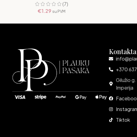
(7)
€
1.29
su PVM
Kontakta
info@pla
+370 637
Gilužio g.
Imperija
Faceboo
Instagra
Tiktok