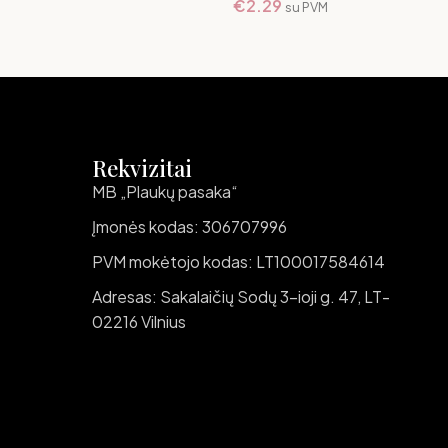
€
2.29
su PVM
Rekvizitai
MB „Plaukų pasaka“
Įmonės kodas: 306707996
PVM mokėtojo kodas: LT100017584614
Adresas: Sakalaičių Sodų 3-ioji g. 47, LT-
02216 Vilnius