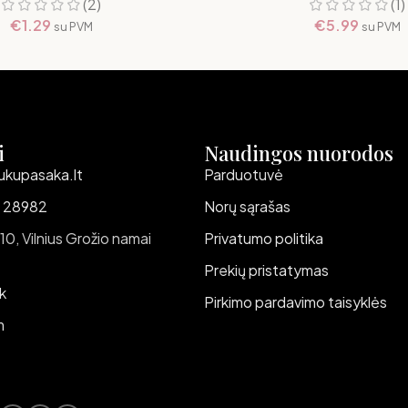
(2)
(1)
€
1.29
€
5.99
su PVM
su PVM
i
Naudingos nuorodos
ukupasaka.lt
Parduotuvė
 28982
Norų sąrašas
 10, Vilnius Grožio namai
Privatumo politika
Prekių pristatymas
k
Pirkimo pardavimo taisyklės
m