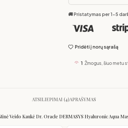
🚚 Pristatymas per 1-5 da
Pridėti į norų sąrašą
1
Žmogus, šiuo metu st
ATSILIEPIMAI (4)
APRAŠYMAS
kštinė Veido Kaukė Dr. Oracle DERMASYS Hyaluronic Aqua Mas