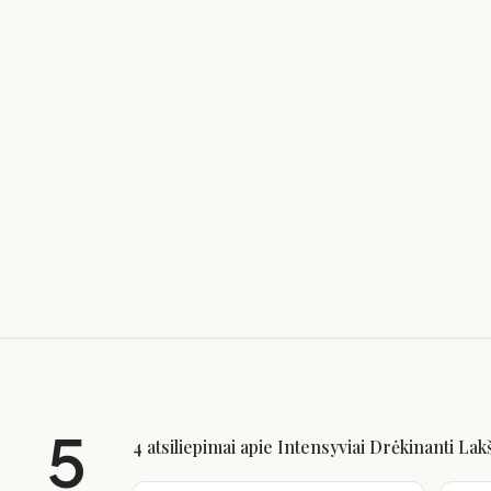
5
4 atsiliepimai apie
Intensyviai Drėkinanti La