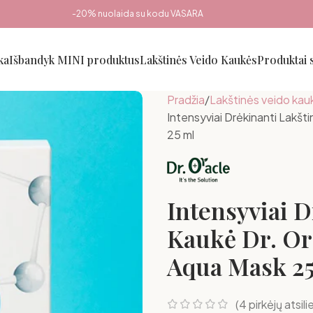
-20% nuolaida su kodu VASARA
ka
Išbandyk MINI produktus
Lakštinės Veido Kaukės
Produktai
Pradžia
Lakštinės veido kau
Intensyviai Drėkinanti Lakš
25 ml
Intensyviai D
Kaukė Dr. O
Aqua Mask 25
(
4
pirkėjų atsili