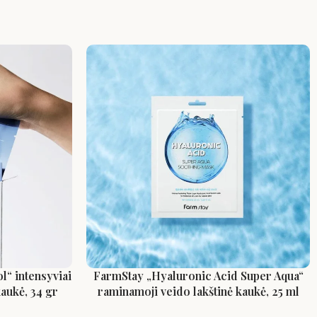
 intensyviai
FarmStay „Hyaluronic Acid Super Aqua“
kaukė, 34 gr
raminamoji veido lakštinė kaukė, 25 ml