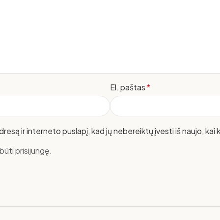
El. paštas
*
resą ir interneto puslapį, kad jų nebereiktų įvesti iš naujo, kai
ūti prisijungę.