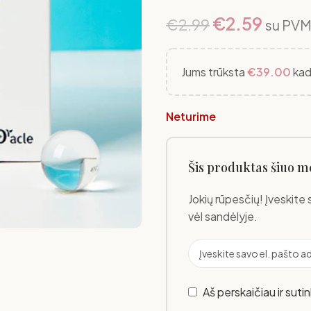
€
2.59
€
2.99
su PV
Jums trūksta
€
39.00
kad
Neturime
Šis produktas šiuo m
Jokių rūpesčių! Įveskite 
vėl sandėlyje.
Aš perskaičiau ir suti