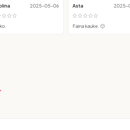
olina
2025-05-06
Asta
2025-0
ko.
Faina kauke. 🙂
*