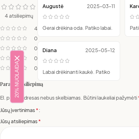
Augustė
2025-03-11
Kar
4 atsiliepimų
Gerai drėkina oda. Patiko labai.
Pati
4
0
0
Diana
2025-05-12
0
20% NUOLAIDA
0
Labai drėkinanti kaukė. Patiko
Parašyti atsiliepimą
El. pašto adresas nebus skelbiamas.
Būtini laukeliai pažymėti
Jūsų įvertinimas
*
Jūsų atsiliepimas
*