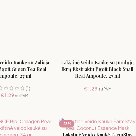
Veido Kaukė su Žaliąja
Lakštinė Veido Kaukė su Juodųjų
Jigott Green Tea Real
Ikrų Ekstraktu Jigott Black Snail
mpoule, 27 ml
Real Ampoule, 27 ml
(1)
€
1.29
su PVM
€
1.29
su PVM
-18%
Lakštinė Veido Kaukė FarmStay