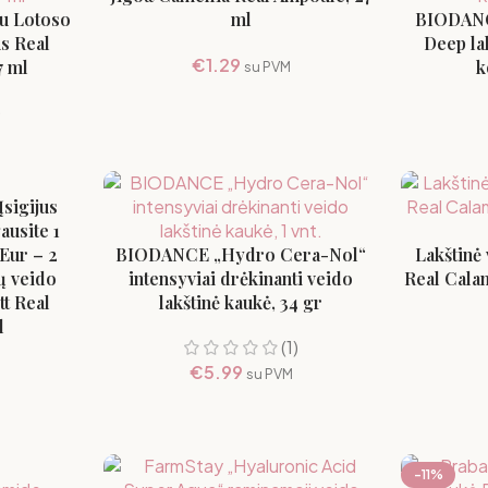
su Lotoso
ml
BIODANC
us Real
Deep la
€
1.29
7 ml
k
su PVM
)
sigijus
ausite 1
 Eur – 2
BIODANCE „Hydro Cera-Nol“
Lakštinė
ių veido
intensyviai drėkinanti veido
Real Cala
tt Real
lakštinė kaukė, 34 gr
l
(1)
€
5.99
su PVM
-11%