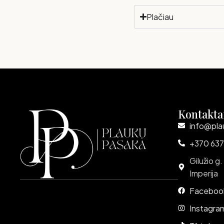
Plačiau
Read more
Kontakta
info@pla
+370 637
Gilužio g.
Imperija
Faceboo
Instagra