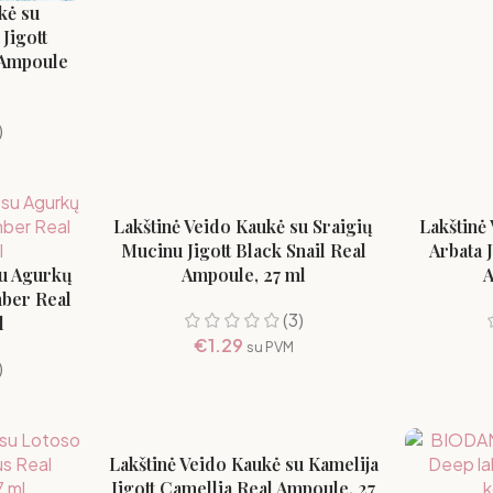
kė su
Jigott
 Ampoule
)
Lakštinė Veido Kaukė su Sraigių
Lakštinė 
Mucinu Jigott Black Snail Real
Arbata 
su Agurkų
Ampoule, 27 ml
A
mber Real
(3)
l
€
1.29
su PVM
)
Lakštinė Veido Kaukė su Kamelija
Jigott Camellia Real Ampoule, 27