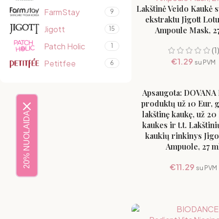
Lakštinė Veido Kaukė 
FarmStay
9
ekstraktu Jigott Lot
Jigott
Ampoule Mask, 2
15
Patch Holic
1
(1
€
1.29
Petitfee
su PVM
6
Apsaugota: DOVANA Į
produktų už 10 Eur, g
lakštinę kaukę, už 20
20% NUOLAIDA
kaukes ir t.t. Lakštin
kaukių rinkinys Jigo
Ampuole, 27 m
€
11.29
su PVM