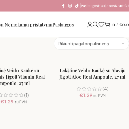
Paslaugos
Naujienos
Kontakt
0
/
€
0.
 su Nemokamu pristatymu
Paslaugos
inė Veido Kaukė su
Lakštinė Veido Kaukė su Alaviju
is Jigott Vitamin Real
Jigott Aloe Real Ampoule, 27 ml
mpoule, 27 ml
(4)
(1)
€
1.29
su PVM
€
1.29
su PVM