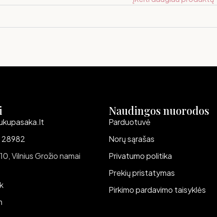
i
Naudingos nuorodos
ukupasaka.lt
Parduotuvė
 28982
Norų sąrašas
 10, Vilnius Grožio namai
Privatumo politika
Prekių pristatymas
k
Pirkimo pardavimo taisyklės
m