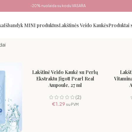
-20% nuolaida su kodu VASARA
ka
Išbandyk MINI produktus
Lakštinės Veido Kaukės
Produktai
dai
Lakštinė Veido Kaukė su Perlų
Lakšt
Ekstraktu Jigott Pearl Real
Vitamina
Ampoule, 27 ml
A
(2)
€
1.29
su PVM