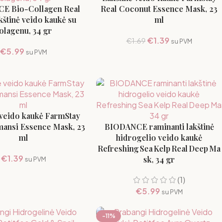
E Bio-Collagen Real
Real Coconut Essence Mask, 23
kštinė veido kaukė su
ml
olagenu, 34 gr
€
1.39
€
1.69
su PVM
€
5.99
su PVM
 veido kaukė FarmStay
mansi Essence Mask, 23
BIODANCE raminanti lakštinė
ml
hidrogelio veido kaukė
Refreshing Sea Kelp Real Deep Ma
€
1.39
sk, 34 gr
su PVM
(1)
€
5.99
su PVM
-11%