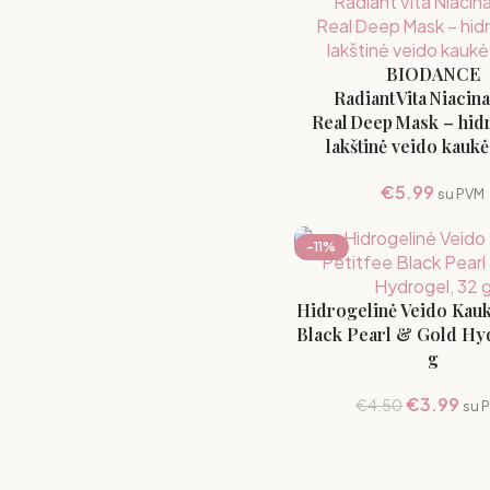
BIODANCE
Radiant Vita Niaci
Real Deep Mask – hid
lakštinė veido kaukė
€
5.99
su PVM
-11%
Hidrogelinė Veido Kauk
Black Pearl & Gold Hy
g
€
3.99
€
4.50
su 