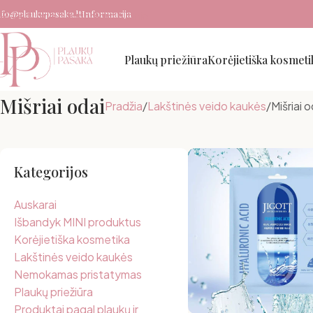
nfo@plaukupasaka.lt
Informacija
Pereiti prie pagrindinio turinio
Plaukų priežiūra
Korėjietiška kosmeti
Mišriai odai
Pradžia
Lakštinės veido kaukės
Mišriai o
Kategorijos
Auskarai
Išbandyk MINI produktus
Korėjietiška kosmetika
Lakštinės veido kaukės
Nemokamas pristatymas
Plaukų priežiūra
Produktai pagal plaukų ir