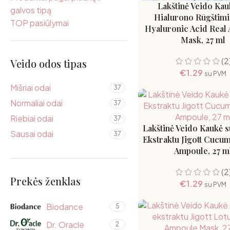
Lakštinė Veido Kau
galvos tipą
Hialurono Rūgštimi 
TOP pasiūlymai
Hyaluronic Acid Real
Mask, 27 ml
(2
Veido odos tipas
€
1.29
su PVM
Mišriai odai
37
Normaliai odai
37
Riebiai odai
37
Lakštinė Veido Kaukė 
Sausai odai
37
Ekstraktu Jigott Cucu
Ampoule, 27 m
(2
Prekės ženklas
€
1.29
su PVM
Biodance
5
Dr. Oracle
2