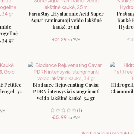
FarmStay „Hyaluronic Acid Super
Prabang
Aqua“ raminamoji veido lakštinė
Kaukė P
namide
kaukė, 25 ml
Hydrog
rogelinė
€
2.29
, 34 gr
€
4
su PVM
ė Petitfee
Biodance Rejuvenating Caviar
Hidrogeli
drogel, 32
PDRN intensyviai stangrinanti
Chamomile
veido lakštinė kaukė, 34 gr
(1)
PVM
€
5.99
su PVM
Įkelti daugiau produktų