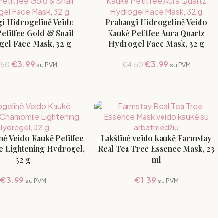
i Hidrogelinė Veido
Prabangi Hidrogelinė Veido
etitfee Gold & Snail
Kaukė Petitfee Aura Quartz
el Face Mask, 32 g
Hydrogel Face Mask, 32 g
€
3.99
€
3.99
.50
€
4.50
su PVM
su PVM
nė Veido Kaukė Petitfee
Lakštinė veido kaukė Farmstay
 Lightening Hydrogel,
Real Tea Tree Essence Mask, 23
32 g
ml
€
3.99
€
1.39
su PVM
su PVM