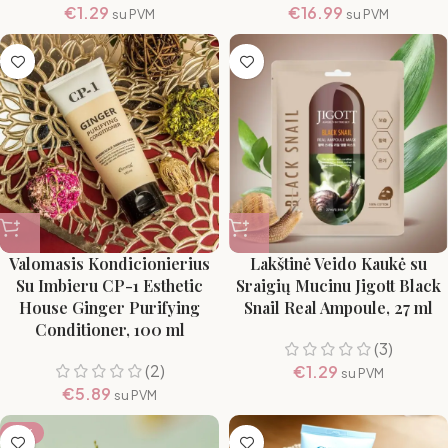
€
1.29
€
16.99
su PVM
su PVM
Valomasis Kondicionierius
Lakštinė Veido Kaukė su
Su Imbieru CP-1 Esthetic
Sraigių Mucinu Jigott Black
House Ginger Purifying
Snail Real Ampoule, 27 ml
Conditioner, 100 ml
(3)
(2)
€
1.29
su PVM
€
5.89
su PVM
-8%