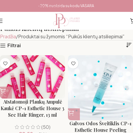
Pereiti prie pagrindinio turinio
-20% nuolaida su kodu VASARA
Puikūs klientų atsiliepimai
Pradžia
Produktai su žymomis “Puikūs klientų atsiliepimai”
Filtrai
Atstatomoji Plaukų Ampulė
Kaukė CP-1 Esthetic House 3
Sec Hair Ringer, 13 ml
Galvos Odos Šveitiklis CP-1
(50)
Esthetic House Peeling