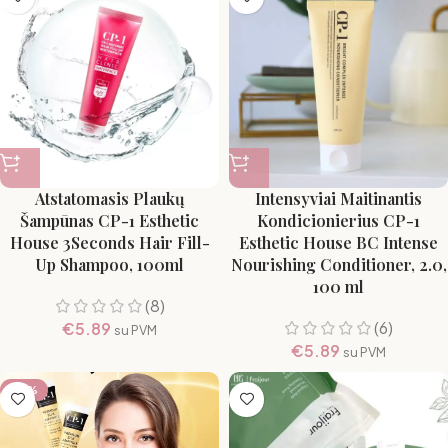
Atstatomasis Plaukų
Intensyviai Maitinantis
Šampūnas CP-1 Esthetic
Kondicionierius CP-1
House 3Seconds Hair Fill-
Esthetic House BC Intense
Up Shampoo, 100ml
Nourishing Conditioner, 2.0,
100 ml
(8)
(6)
€
5.89
su PVM
€
5.89
su PVM
-17%