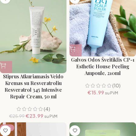
Galvos Odos Šveitiklis CP-1
Esthetic House Peeling
Ampoule, 210ml
Stiprus Atkuriamasis Veido
Kremas su Resveratroliu
(10)
Resveratrol 345 Intensive
€
15.99
su PVM
Repair Cream, 50 ml
(4)
€
23.99
€
25.99
su PVM
-16%