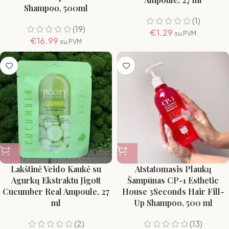
Shampoo, 500ml
(1)
(19)
€
1.29
su PVM
€
16.99
su PVM
Lakštinė Veido Kaukė su
Atstatomasis Plaukų
Agurkų Ekstraktu Jigott
Šampūnas CP-1 Esthetic
Cucumber Real Ampoule, 27
House 3Seconds Hair Fill-
ml
Up Shampoo, 500 ml
(2)
(13)