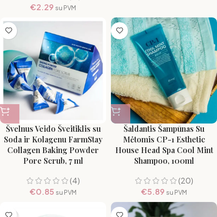
€
2.29
su PVM
Švelnus Veido Šveitiklis su
Šaldantis Šampūnas Su
Soda ir Kolagenu FarmStay
Mėtomis CP-1 Esthetic
Collagen Baking Powder
House Head Spa Cool Mint
Pore Scrub, 7 ml
Shampoo, 100ml
(4)
(20)
€
0.85
€
5.89
su PVM
su PVM