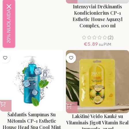
Intensyviai Drėkinantis
20% NUOLAIDA
Kondicionierius CP-1
Esthetic House Aquaxyl
Complex, 100 ml
(2)
€
5.89
su PVM
Šaldantis Šampūnas Su
Lakštinė Veido Kaukė su
Mėtomis CP-1 Esthetic
Vitaminais Jigott Vitamin Real
House Head Spa Cool Mint
Ampoule, 27 ml