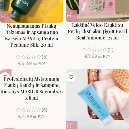
Lakštinė Veido Kaukė su
Nenuplaunamas Plaukų
Perlų Ekstraktu Jigott Pearl
Balzamas ir Apsauga nuo
Real Ampoule, 27 ml
Karščio MASIL 9 Protein
Perfume Silk, 20 ml
(2)
€
1.29
(5)
su PVM
€
5.69
su PVM
Profesionalių Atstatomųjų
Plaukų Kaukių ir Šampūnų
Rinkinys MASIL 8 Seconds, 6
x 8 ml
(6)
€
4.99
su PVM