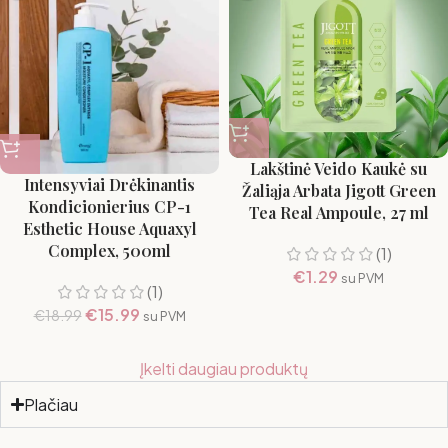
Lakštinė Veido Kaukė su
Intensyviai Drėkinantis
Žaliąja Arbata Jigott Green
Kondicionierius CP-1
Tea Real Ampoule, 27 ml
Esthetic House Aquaxyl
Complex, 500ml
(1)
€
1.29
su PVM
(1)
€
15.99
€
18.99
su PVM
Įkelti daugiau produktų
Plačiau