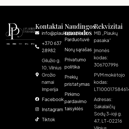
Read more
Kontaktai
Naudingos
Rekvizitai
nuorodos
info@plaukupasaka.lt
MB „Plaukų
Parduotuvė
pasaka“
+370 637
Norų sąrašas
28982
Įmonės
kodas:
Privatumo
Gilužio g.
306707996
politika
10, Vilnius
Grožio
PVM mokėtojo
Prekių
namai
kodas:
pristatymas
Imperija
LT10001758461
Pirkimo
Facebook
Adresas:
pardavimo
Sakalaičių
taisyklės
Instagram
Sodų 3-ioji g.
Tiktok
47, LT-02216
Vilnius