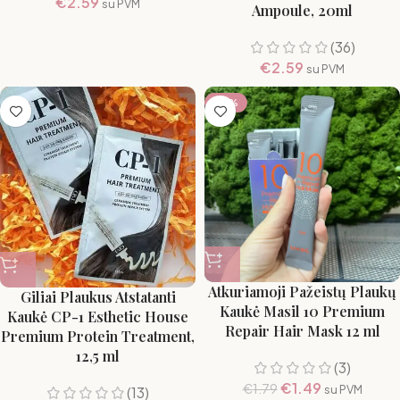
€
2.59
su PVM
Ampoule, 20ml
(36)
€
2.59
su PVM
-17%
Atkuriamoji Pažeistų Plaukų
Giliai Plaukus Atstatanti
Kaukė Masil 10 Premium
Kaukė CP-1 Esthetic House
Repair Hair Mask 12 ml
Premium Protein Treatment,
12,5 ml
(3)
€
1.49
€
1.79
su PVM
(13)