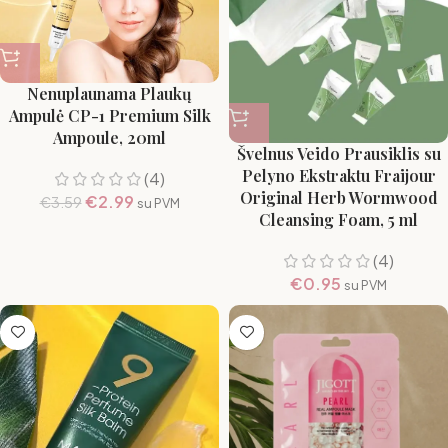
Nenuplaunama Plaukų
Ampulė CP-1 Premium Silk
Ampoule, 20ml
Švelnus Veido Prausiklis su
Pelyno Ekstraktu Fraijour
(4)
Original Herb Wormwood
€
2.99
€
3.59
su PVM
Cleansing Foam, 5 ml
(4)
€
0.95
su PVM