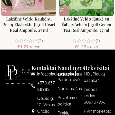
Lakštinė Veido Kaukė su
Lakštinė Veido Kaukė su
Perlų Ekstraktu Jigott Pearl
Žaliąja Arbata Jigott Green
Real Ampoule, 27 ml
Tea Real Ampoule, 27 ml
(2)
(1)
€
1.29
€
1.29
su PVM
su PVM
Kontaktai
Naudingos
Rekvizitai
nuorodos
info@plaukupasaka.lt
MB „Plaukų
Parduotuvė
pasaka“
+370 637
Norų sąrašas
28982
Įmonės
kodas:
Privatumo
Gilužio g.
306707996
politika
10, Vilnius
Grožio
PVM mokėtojo
Prekių