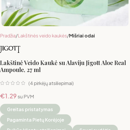
Pradžia
Lakštinės veido kaukės
Mišriai odai
Lakštinė Veido Kaukė su Alaviju Jigott Aloe Real
Ampoule, 27 ml
(
4
pirkėjų atsiliepimai)
€
1.29
su PVM
Greitas pristatymas
Pagaminta Pietų Korėjoje