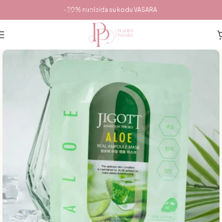
Pereiti prie pagrindinio turinio
-20% nuolaida su kodu VASARA