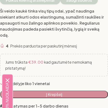
Puikūs klientų atsiliepimai
Saugi sudėtis
Ši veido kaukė tinka visų tipų odai, ypač naudinga
siekiant atkurti odos elastingumą, sumažinti raukšles ir
apsaugoti nuo žalingo aplinkos poveikio. Reguliarus
naudojimas padeda pasiekti švytinčią, lygią ir sveiką
odą.
4
Prekės parduota per paskutinį mėnesį
Jums trūksta
€
39.00
kad gautumėte nemokamą
pristatymą!
Sandėlyje liko 1 vienetai
20% NUOLAIDA
Į Krepšelį
🚚 Pristatymas per 1-5 darbo dienas