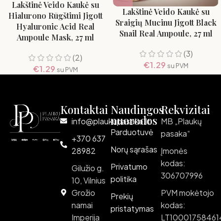
Lakštinė Veido Kaukė su
Lakštinė Veido Kaukė su
Hialurono Rūgštimi Jigott
Sraigių Mucinu Jigott Black
Hyaluronic Acid Real
Snail Real Ampoule, 27 ml
Ampoule Mask, 27 ml
(3)
(2)
€
1.29
su PVM
€
1.29
su PVM
Kontaktai
Naudingos
Rekvizitai
nuorodos
info@plaukupasaka.lt
MB „Plaukų
Parduotuvė
pasaka“
+370 637
Norų sąrašas
28982
Įmonės
kodas:
Privatumo
Gilužio g.
306707996
politika
10, Vilnius
Grožio
PVM mokėtojo
Prekių
namai
kodas:
pristatymas
Imperija
LT10001758461