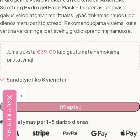
Soothing Hydrogel Face Mask –
tai greitas, lengvas ir
gaivus veido atgaivinimo ritualas, ypač tinkamas naudoti po
dienos metu patirto streso. Rekomenduojama visiems, kurie
vertina veiksmingą, bet švelnų grožio sprendimą namuose.
Jums trūksta
€
39.00
kad gautumėte nemokamą
pristatymą!
Sandėlyje liko 8 vienetai
20% NUOLAIDA
Į Krepšelį
🚚 Pristatymas per 1-5 darbo dienas