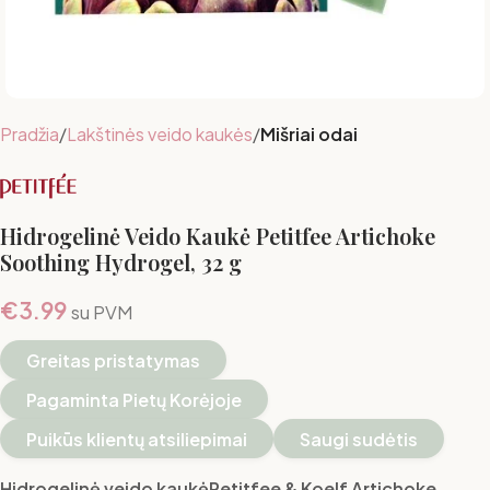
Pradžia
Lakštinės veido kaukės
Mišriai odai
Hidrogelinė Veido Kaukė Petitfee Artichoke
Soothing Hydrogel, 32 g
€
3.99
su PVM
Greitas pristatymas
Pagaminta Pietų Korėjoje
Puikūs klientų atsiliepimai
Saugi sudėtis
Hidrogelinė veido kaukėPetitfee & Koelf Artichoke