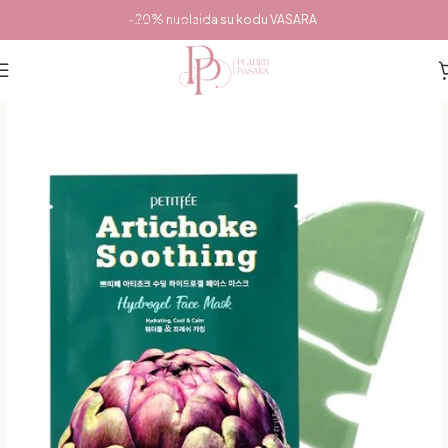
Pereiti prie pagrindinio turinio
-20% nuolaida su kodu VASARA