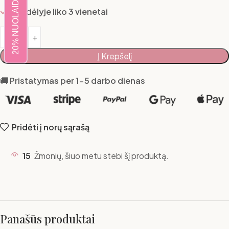
20% NUOLAIDA
Sandėlyje liko 3 vienetai
Į Krepšelį
🚚 Pristatymas per 1-5 darbo dienas
Pridėti į norų sąrašą
15
Žmonių, šiuo metu stebi šį produktą.
Panašūs produktai