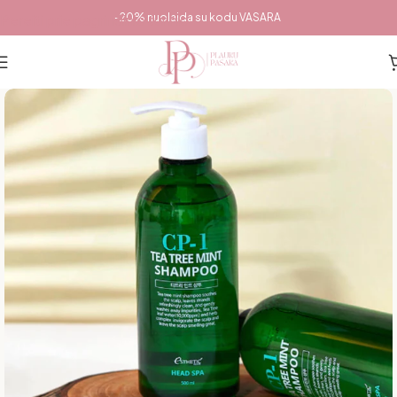
Pereiti prie pagrindinio turinio
-20% nuolaida su kodu VASARA