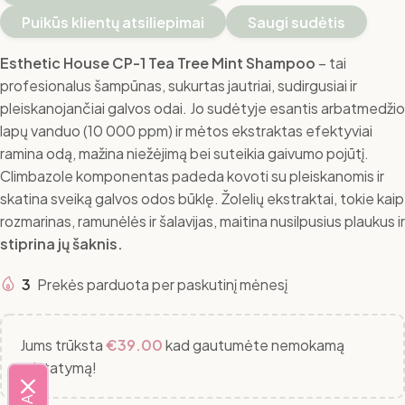
Puikūs klientų atsiliepimai
Saugi sudėtis
Esthetic House CP-1 Tea Tree Mint Shampoo
– tai
profesionalus šampūnas, sukurtas jautriai, sudirgusiai ir
pleiskanojančiai galvos odai.
Jo sudėtyje esantis arbatmedžio
lapų vanduo (10 000 ppm) ir mėtos ekstraktas efektyviai
ramina odą, mažina niežėjimą bei suteikia gaivumo pojūtį.
Climbazole komponentas padeda kovoti su pleiskanomis ir
skatina sveiką galvos odos būklę.
Žolelių ekstraktai, tokie kaip
rozmarinas, ramunėlės ir šalavijas, maitina nusilpusius plaukus ir
stiprina jų šaknis.
3
Prekės parduota per paskutinį mėnesį
Jums trūksta
€
39.00
kad gautumėte nemokamą
pristatymą!