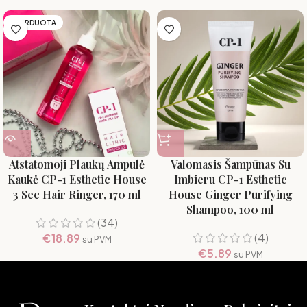
IŠPARDUOTA
Atstatomoji Plaukų Ampulė
Valomasis Šampūnas Su
Kaukė CP-1 Esthetic House
Imbieru CP-1 Esthetic
3 Sec Hair Ringer, 170 ml
House Ginger Purifying
Shampoo, 100 ml
(34)
(4)
€
18.89
su PVM
€
5.89
su PVM