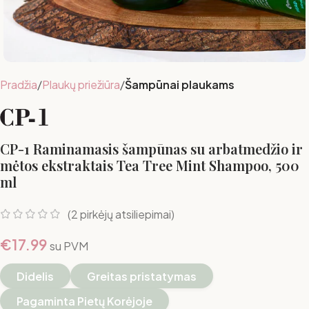
Pradžia
Plaukų priežiūra
Šampūnai plaukams
CP-1 Raminamasis šampūnas su arbatmedžio ir
mėtos ekstraktais Tea Tree Mint Shampoo, 500
ml
(
2
pirkėjų atsiliepimai)
€
17.99
su PVM
Didelis
Greitas pristatymas
Pagaminta Pietų Korėjoje