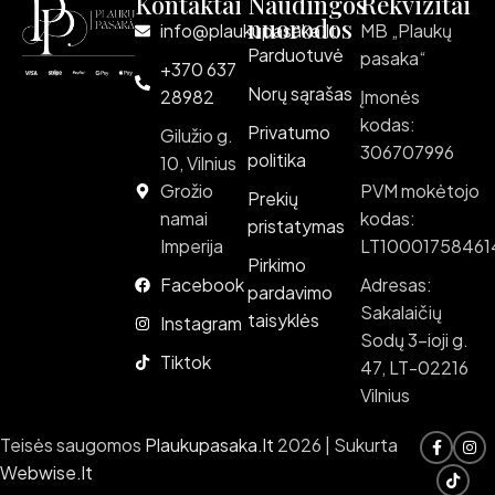
Kontaktai
Naudingos
Rekvizitai
nuorodos
info@plaukupasaka.lt
MB „Plaukų
Parduotuvė
pasaka“
+370 637
Norų sąrašas
28982
Įmonės
kodas:
Privatumo
Gilužio g.
306707996
politika
10, Vilnius
Grožio
PVM mokėtojo
Prekių
namai
kodas:
pristatymas
Imperija
LT10001758461
Pirkimo
Facebook
Adresas:
pardavimo
Sakalaičių
taisyklės
Instagram
Sodų 3-ioji g.
Tiktok
47, LT-02216
Vilnius
Teisės saugomos
Plaukupasaka.lt
2026 | Sukurta
Webwise.lt