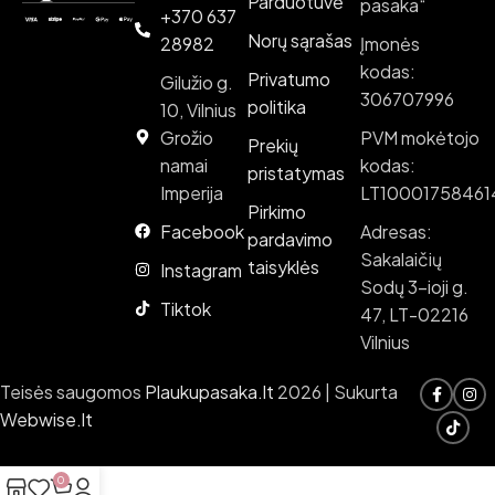
Parduotuvė
pasaka“
+370 637
Norų sąrašas
28982
Įmonės
kodas:
Privatumo
Gilužio g.
306707996
politika
10, Vilnius
Grožio
PVM mokėtojo
Prekių
namai
kodas:
pristatymas
Imperija
LT10001758461
Pirkimo
Facebook
Adresas:
pardavimo
Sakalaičių
taisyklės
Instagram
Sodų 3-ioji g.
Tiktok
47, LT-02216
Vilnius
Teisės saugomos
Plaukupasaka.lt
2026 | Sukurta
Webwise.lt
0