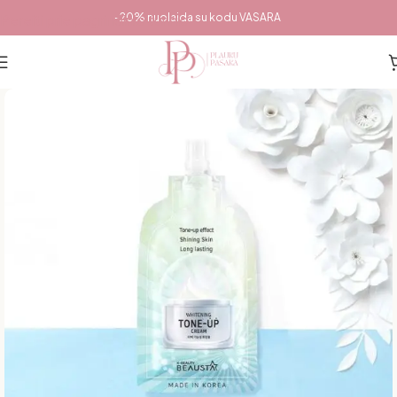
Pereiti prie pagrindinio turinio
-20% nuolaida su kodu VASARA