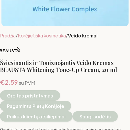
Pradžia
Korėjietiška kosmetika
Veido kremai
Šviesinantis ir Tonizuojantis Veido Kremas
BEAUSTA Whitening Tone-Up Cream, 20 ml
€
2.59
su PVM
Greitas pristatymas
Pagaminta Pietų Korėjoje
Puikūs klientų atsiliepimai
Saugi sudėtis
Greitai įsigeriantis tonizuojantis kremas, kuris suvienodina