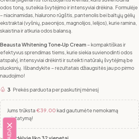
odos toną, suteikia švytėjimo ir intensyviai drėkina. Formulėje
– niacinamidas, hialurono rūgštis, pantenolis bei baltųjų gėlių
ekstraktai (vyšnių, paeonijos, magnolijos, lelijos), kurie ramina,
skaistina ir atkuria odos balansą.
Beausta Whitening Tone‑Up Cream
– kompaktiškas ir
efektyvus sprendimas tiems, kurie siekia suvienodinti odos
atspalvį, intensyviai drėkinti ir suteikti natūralų švytėjimą be
sluoksnių. Išbandykite – rezultatais džiaugsitės jau po pirmo
naudojimo!
3
Prekės parduota per paskutinį mėnesį
Jums trūksta
€
39.00
kad gautumėte nemokamą
pristatymą!
Sandėlyje liko 32 vienetai