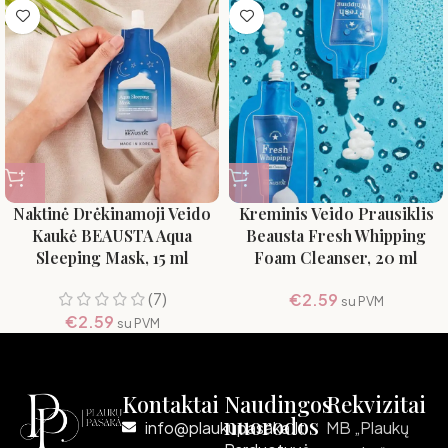
Naktinė Drėkinamoji Veido
Kreminis Veido Prausiklis
Kaukė BEAUSTA Aqua
Beausta Fresh Whipping
Sleeping Mask, 15 ml
Foam Cleanser, 20 ml
(7)
€
2.59
su PVM
€
2.59
su PVM
Kontaktai
Naudingos
Rekvizitai
nuorodos
info@plaukupasaka.lt
MB „Plaukų