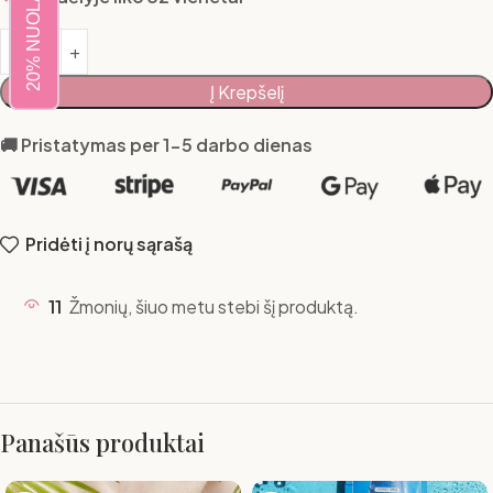
20% NUOLAIDA
Į Krepšelį
🚚 Pristatymas per 1-5 darbo dienas
Pridėti į norų sąrašą
11
Žmonių, šiuo metu stebi šį produktą.
Panašūs produktai