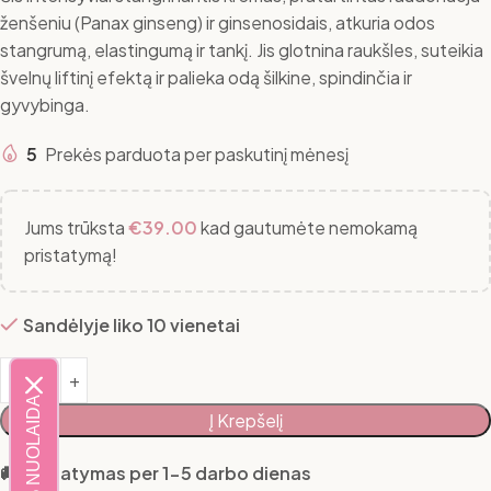
ženšeniu (Panax ginseng) ir ginsenosidais, atkuria odos
stangrumą, elastingumą ir tankį. Jis glotnina raukšles, suteikia
švelnų liftinį efektą ir palieka odą šilkine, spindinčia ir
gyvybinga.
5
Prekės parduota per paskutinį mėnesį
Jums trūksta
€
39.00
kad gautumėte nemokamą
pristatymą!
Sandėlyje liko 10 vienetai
20% NUOLAIDA
Į Krepšelį
🚚 Pristatymas per 1-5 darbo dienas