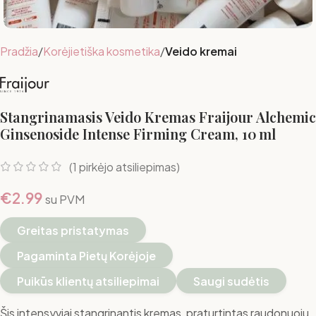
Pradžia
Korėjietiška kosmetika
Veido kremai
Stangrinamasis Veido Kremas Fraijour Alchemic
Ginsenoside Intense Firming Cream, 10 ml
(
1
pirkėjo atsiliepimas)
€
2.99
su PVM
Greitas pristatymas
Pagaminta Pietų Korėjoje
Puikūs klientų atsiliepimai
Saugi sudėtis
Šis intensyviai stangrinantis kremas, praturtintas raudonuoju