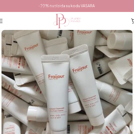
Pereiti prie pagrindinio turinio
-20% nuolaida su kodu VASARA