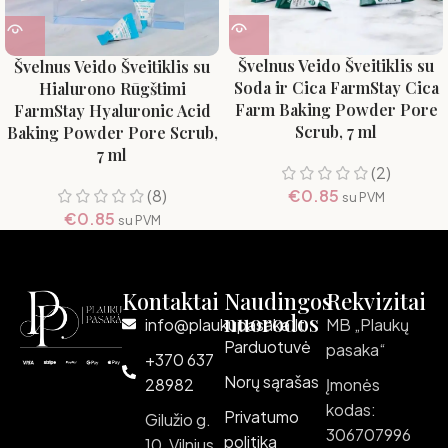
Švelnus Veido Šveitiklis su
Švelnus Veido Šveitiklis su
Soda ir Cica FarmStay Cica
Hialurono Rūgštimi
Farm Baking Powder Pore
FarmStay Hyaluronic Acid
Scrub, 7 ml
Baking Powder Pore Scrub,
7 ml
(2)
(8)
€
0.85
su PVM
€
0.85
su PVM
Kontaktai
Naudingos
Rekvizitai
nuorodos
info@plaukupasaka.lt
MB „Plaukų
Parduotuvė
pasaka“
+370 637
Norų sąrašas
28982
Įmonės
kodas:
Privatumo
Gilužio g.
306707996
politika
10, Vilnius