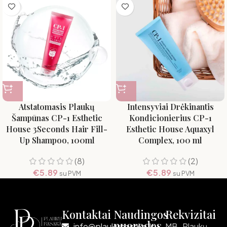
Atstatomasis Plaukų
Intensyviai Drėkinantis
Šampūnas CP-1 Esthetic
Kondicionierius CP-1
House 3Seconds Hair Fill-
Esthetic House Aquaxyl
Up Shampoo, 100ml
Complex, 100 ml
(8)
(2)
€
5.89
€
5.89
su PVM
su PVM
Kontaktai
Naudingos
Rekvizitai
nuorodos
info@plaukupasaka.lt
MB „Plaukų