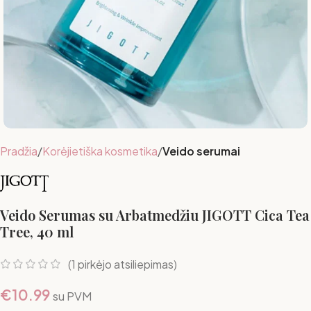
Pradžia
Korėjietiška kosmetika
Veido serumai
Veido Serumas su Arbatmedžiu JIGOTT Cica Tea
Tree, 40 ml
(
1
pirkėjo atsiliepimas)
€
10.99
su PVM