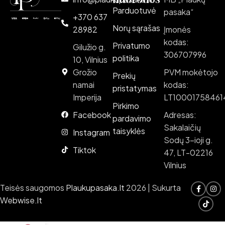
Parduotuvė
pasaka“
+370 637
Norų sąrašas
28982
Įmonės
kodas:
Privatumo
Gilužio g.
306707996
politika
10, Vilnius
Grožio
PVM mokėtojo
Prekių
namai
kodas:
pristatymas
Imperija
LT10001758461
Pirkimo
Facebook
Adresas:
pardavimo
Sakalaičių
taisyklės
Instagram
Sodų 3-ioji g.
Tiktok
47, LT-02216
Vilnius
Teisės saugomos
Plaukupasaka.lt
2026 | Sukurta
Webwise.lt