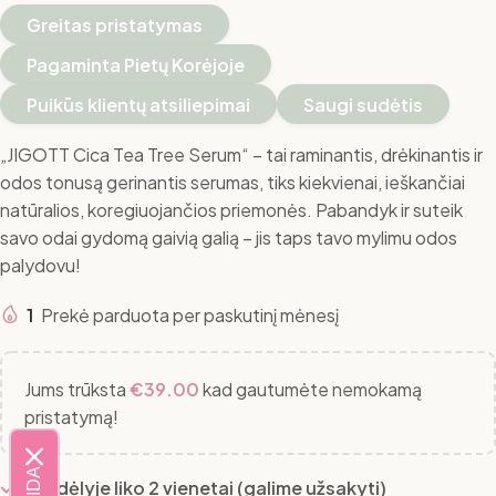
Greitas pristatymas
Pagaminta Pietų Korėjoje
Puikūs klientų atsiliepimai
Saugi sudėtis
„JIGOTT Cica Tea Tree Serum“ – tai raminantis, drėkinantis ir
odos tonusą gerinantis serumas, tiks kiekvienai, ieškančiai
natūralios, koregiuojančios priemonės. Pabandyk ir suteik
savo odai gydomą gaivią galią – jis taps tavo mylimu odos
palydovu!
1
Prekė parduota per paskutinį mėnesį
Jums trūksta
€
39.00
kad gautumėte nemokamą
pristatymą!
Sandėlyje liko 2 vienetai (galime užsakyti)