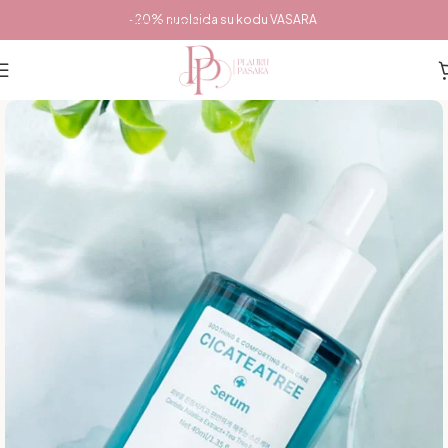
Pereiti prie pagrindinio turinio
-20% nuolaida su kodu VASARA