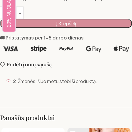
20% NUOLAIDA
Į Krepšelį
🚚 Pristatymas per 1-5 darbo dienas
Pridėti į norų sąrašą
2
Žmonės, šiuo metu stebi šį produktą.
Panašūs produktai