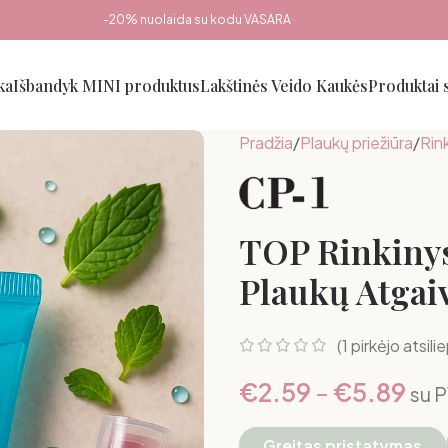
-20% nuolaida su kodu VASARA
ka
Išbandyk MINI produktus
Lakštinės Veido Kaukės
Produktai
Pradžia
Plaukų priežiūra
Rink
TOP Rinkinys
Plaukų Atgai
(
1
pirkėjo atsili
€
2.59
–
€
5.89
su 
Greitas pristatymas