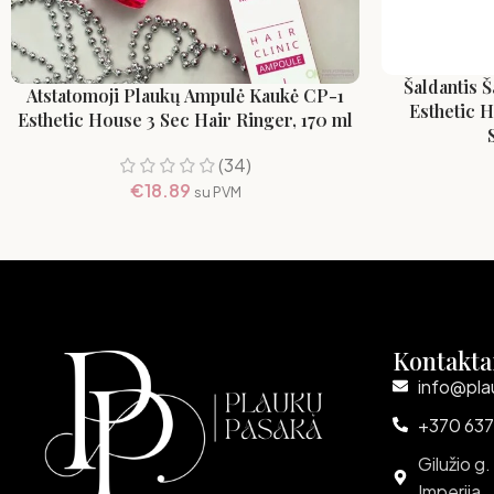
Šaldantis 
Atstatomoji Plaukų Ampulė Kaukė CP-1
Esthetic 
Esthetic House 3 Sec Hair Ringer, 170 ml
(34)
€
18.89
su PVM
Kontakta
info@pla
+370 637
Gilužio g.
Imperija