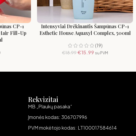
pūnas CP-1
Intensyviai Drėkinantis Šampūnas CP-1
air Fill-Up
Esthetic House Aquaxyl Complex, 500ml
l
(19)
)
€
15.99
€
18.99
su PVM
Rekvizitai
MB „Plaukų pasaka“
Įmonės kodas: 306707996
PVM mokėtojo kodas: LT100017584614