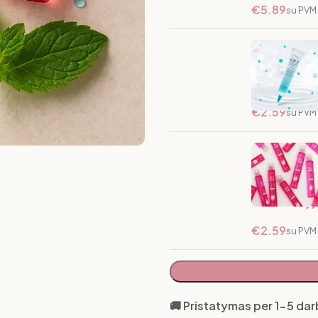
€
5.89
su PVM
Galvos Odos 
Sandėlyje
€
2.59
su PVM
Atstatomoji 
13 ml
Sandėlyje
€
2.59
su PVM
🚚 Pristatymas per 1-5 da