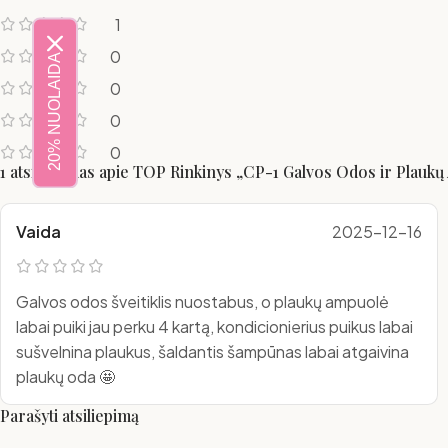
1
0
20% NUOLAIDA
0
0
0
1 atsiliepimas apie
TOP Rinkinys „CP-1 Galvos Odos ir Plaukų 
Vaida
2025-12-16
Galvos odos šveitiklis nuostabus, o plaukų ampuolė
labai puiki jau perku 4 kartą, kondicionierius puikus labai
sušvelnina plaukus, šaldantis šampūnas labai atgaivina
plaukų oda 🤩
Parašyti atsiliepimą