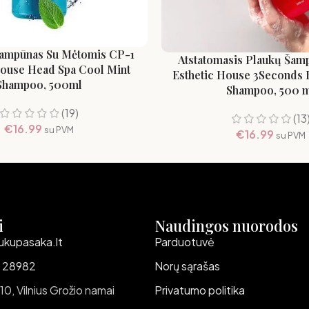
Šampūnas Su Mėtomis CP-1
Atstatomasis Plaukų Šam
House Head Spa Cool Mint
Esthetic House 3Seconds H
Shampoo, 500ml
Shampoo, 500 m
(19)
(13
€
16.99
su PVM
€
16.99
su PVM
i
Naudingos nuorodos
ukupasaka.lt
Parduotuvė
 28982
Norų sąrašas
 10, Vilnius Grožio namai
Privatumo politika