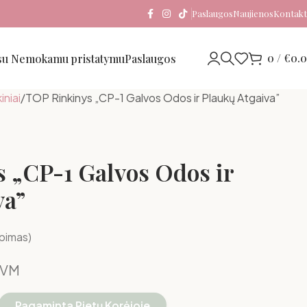
Paslaugos
Naujienos
Kontakt
0
/
€
0.
 su Nemokamu pristatymu
Paslaugos
iniai
TOP Rinkinys „CP-1 Galvos Odos ir Plaukų Atgaiva”
 „CP-1 Galvos Odos ir
va”
epimas)
PVM
Pagaminta Pietų Korėjoje