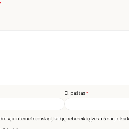
*
El. paštas
*
resą ir interneto puslapį, kad jų nebereiktų įvesti iš naujo, kai