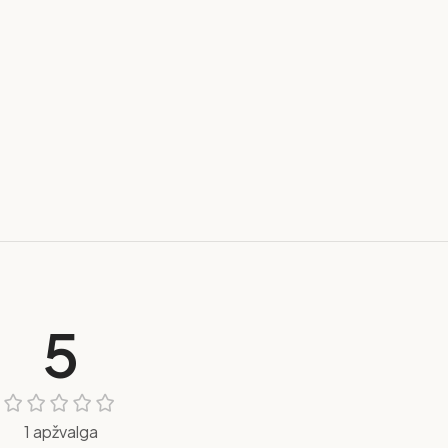
5
1 apžvalga