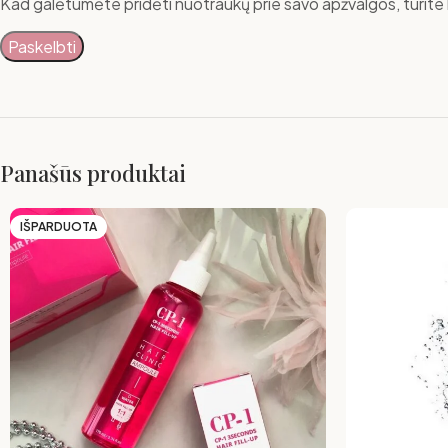
Kad galėtumėte pridėti nuotraukų prie savo apžvalgos, turite b
Panašūs produktai
IŠPARDUOTA