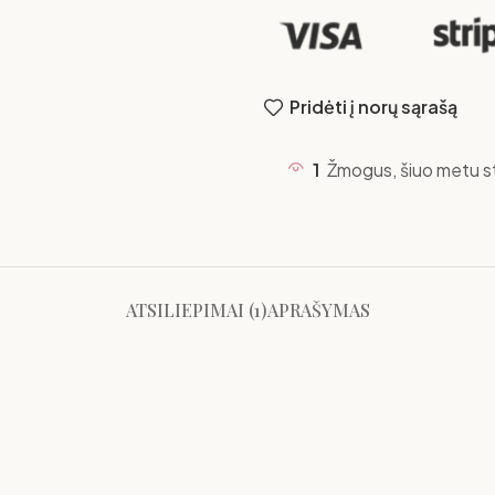
Pridėti į norų sąrašą
1
Žmogus, šiuo metu st
ATSILIEPIMAI (1)
APRAŠYMAS