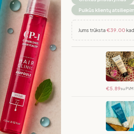
Puikūs klientų atsiliepi
Jums trūksta
€
39.00
kad
Valomasis Ko
Purifying Co
Sandėlyje
€
5.89
su PVM
Šaldantis Š
Mint Shampo
Sandėlyje