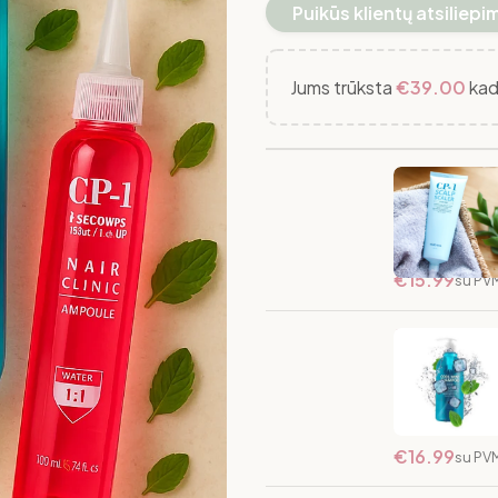
Puikūs klientų atsiliepi
Jums trūksta
€
39.00
kad
Galvos Odos 
Sandėlyje
€
15.99
su PV
Šaldantis Š
Mint Shampo
Daugiau
Neturime
€
16.99
su PV