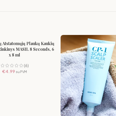
ų Atstatomųjų Plaukų Kaukių
inkinys MASIL 8 Seconds, 6
x 8 ml
(6)
€
4.99
su PVM