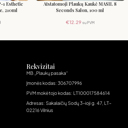
-1 Esthetic
Atstatomoji Plaukų Kaukė MASIL 8
e, 210ml
Seconds Salon, 100 ml
)
€
12.29
su PVM
Rekvizitai
MB „Plaukų pasaka“
Įmonės kodas: 306707996
PVM mokėtojo kodas: LT100017584614
Adresas: Sakalaičių Sodų 3-ioji g. 47, LT-
02216 Vilnius