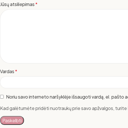
Jūsų atsiliepimas
*
Vardas
*
Noriu savo interneto naršyklėje išsaugoti vardą, el. pašto ad
Kad galėtumėte pridėti nuotraukų prie savo apžvalgos, turite b