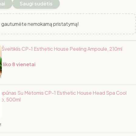
mai
Saugi sudėtis
 gautumėte nemokamą pristatymą!
Šveitiklis CP-1 Esthetic House Peeling Ampoule, 210ml
 liko 8 vienetai
M
ampūnas Su Mėtomis CP-1 Esthetic House Head Spa Cool
o, 500ml
M