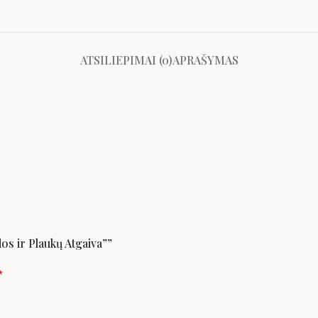
ATSILIEPIMAI (0)
APRAŠYMAS
os ir Plaukų Atgaiva””
*