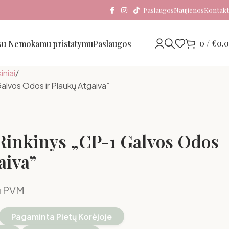
Paslaugos
Naujienos
Kontakt
0
/
€
0.
 su Nemokamu pristatymu
Paslaugos
iniai
alvos Odos ir Plaukų Atgaiva”
Rinkinys „CP-1 Galvos Odos
aiva”
u PVM
Pagaminta Pietų Korėjoje