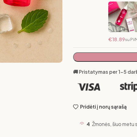
Atstatomoji 
170 ml
Sandėlyje
€
18.89
su PV
🚚 Pristatymas per 1-5 da
Pridėti į norų sąrašą
4
Žmonės, šiuo metu s