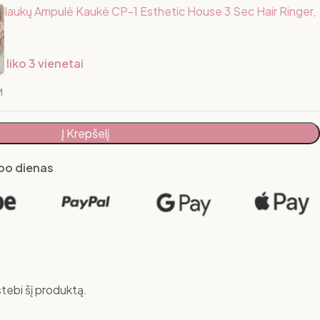
Plaukų Ampulė Kaukė CP-1 Esthetic House 3 Sec Hair Ringer,
 liko 3 vienetai
M
Į Krepšelį
rbo dienas
tebi šį produktą.