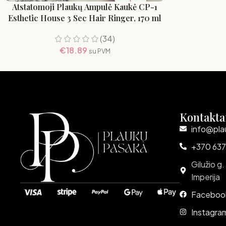
Atstatomoji Plaukų Ampulė Kaukė CP-1
Esthetic House 3 Sec Hair Ringer, 170 ml
(34)
€
18.89
su PVM
Kontakta
info@pla
+370 637
Gilužio g.
Imperija
Faceboo
Instagra