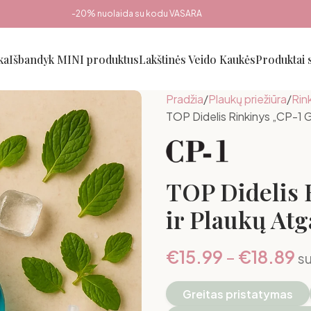
-20% nuolaida su kodu VASARA
ka
Išbandyk MINI produktus
Lakštinės Veido Kaukės
Produktai
Pradžia
Plaukų priežiūra
Rink
TOP Didelis Rinkinys „CP-1 G
TOP Didelis 
ir Plaukų Atg
€
15.99
–
€
18.89
s
Greitas pristatymas