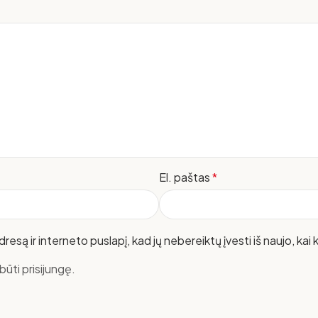
El. paštas
*
resą ir interneto puslapį, kad jų nebereiktų įvesti iš naujo, kai
ūti prisijungę.