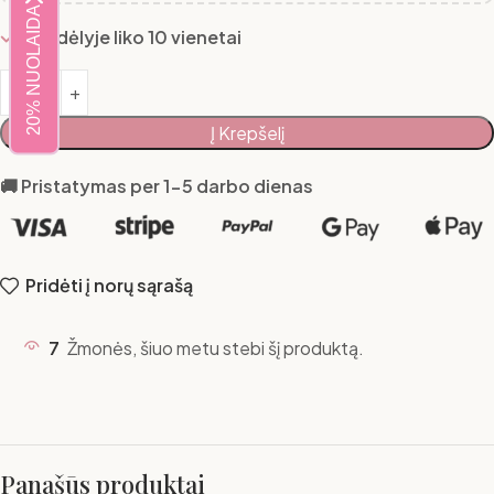
20% NUOLAIDA
Sandėlyje liko 10 vienetai
Į Krepšelį
🚚 Pristatymas per 1-5 darbo dienas
Pridėti į norų sąrašą
7
Žmonės, šiuo metu stebi šį produktą.
Panašūs produktai