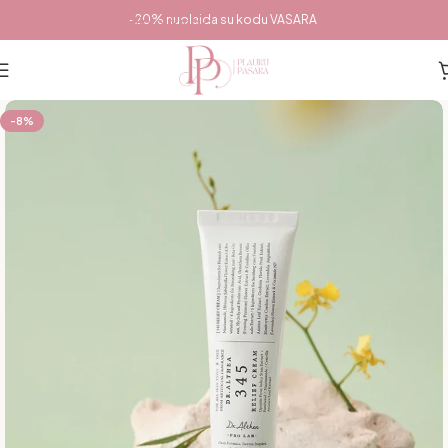
Pereiti prie pagrindinio turinio
-20% nuolaida su kodu VASARA
-8%