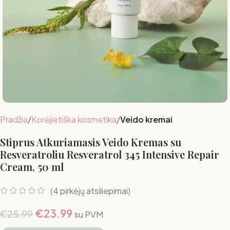
Pradžia
Korėjietiška kosmetika
Veido kremai
Stiprus Atkuriamasis Veido Kremas su
Resveratroliu Resveratrol 345 Intensive Repair
Cream, 50 ml
(
4
pirkėjų atsiliepimai)
€
23.99
€
25.99
su PVM