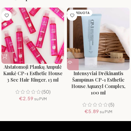
IŠPARDUOTA
Atstatomoji Plaukų Ampulė
Kaukė CP-1 Esthetic House
Intensyviai Drėkinantis
3 Sec Hair Ringer, 13 ml
Šampūnas CP-1 Esthetic
House Aquaxyl Complex,
(50)
100 ml
€
2.59
su PVM
(5)
€
5.89
su PVM