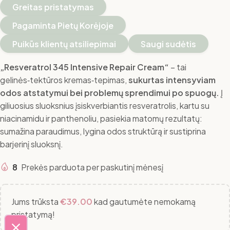
Greitas pristatymas
Pagaminta Pietų Korėjoje
Puikūs klientų atsiliepimai
Saugi sudėtis
„Resveratrol 345 Intensive Repair Cream“
– tai
gelinės‑tektūros kremas‑tepimas,
sukurtas intensyviam
odos atstatymui bei problemų sprendimui po spuogų.
Į
giliuosius sluoksnius įsiskverbiantis resveratrolis, kartu su
niacinamidu ir panthenoliu, pasiekia matomų rezultatų:
sumažina paraudimus, lygina odos struktūrą ir sustiprina
barjerinį sluoksnį.
8
Prekės parduota per paskutinį mėnesį
Jums trūksta
€
39.00
kad gautumėte nemokamą
pristatymą!