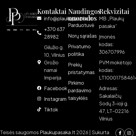
Kontaktai
Naudingos
Rekvizitai
nuorodos
info@plaukupasaka.lt
MB „Plaukų
Parduotuvė
pasaka“
+370 637
Norų sąrašas
28982
Įmonės
kodas:
Privatumo
Gilužio g.
306707996
politika
10, Vilnius
Grožio
PVM mokėtojo
Prekių
namai
kodas:
pristatymas
Imperija
LT10001758461
Pirkimo
Facebook
Adresas:
pardavimo
Sakalaičių
taisyklės
Instagram
Sodų 3-ioji g.
Tiktok
47, LT-02216
Vilnius
Teisės saugomos
Plaukupasaka.lt
2026 | Sukurta