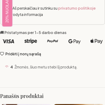
20% NUOLAIDA
Aš perskaičiau ir sutinku su
privatumo politikoje
nurodyta informacija
🚚 Pristatymas per 1-5 darbo dienas
Pridėti į norų sąrašą
4
Žmonės, šiuo metu stebi šį produktą.
Panašūs produktai