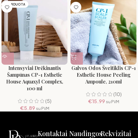
IŠPARDUOTA
Intensyviai Drėkinantis
Galvos Odos Šveitiklis CP-1
Šampūnas CP-1 Esthetic
Esthetic House Peeling
House Aquaxyl Complex,
Ampoule, 210ml
100 ml
(10)
(5)
€
15.99
su PVM
€
5.89
su PVM
Kontaktai
Naudingos
Rekvizitai