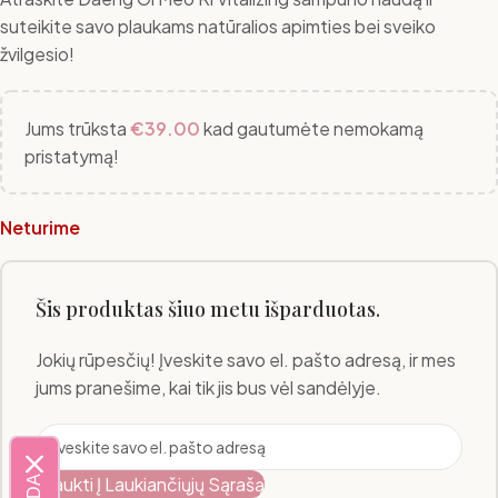
suteikite savo plaukams natūralios apimties bei sveiko
žvilgesio!
Jums trūksta
€
39.00
kad gautumėte nemokamą
pristatymą!
Neturime
Šis produktas šiuo metu išparduotas.
Jokių rūpesčių! Įveskite savo el. pašto adresą, ir mes
jums pranešime, kai tik jis bus vėl sandėlyje.
Įtraukti Į Laukiančiųjų Sąrašą