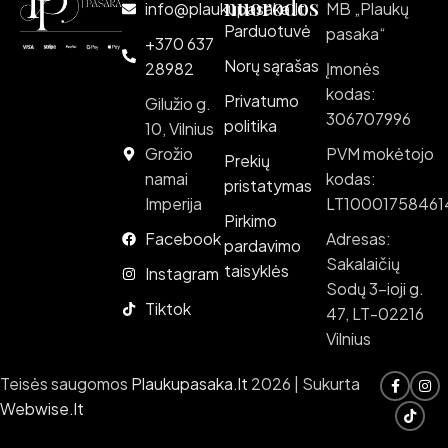
nuorodos
info@plaukupasaka.lt
MB „Plaukų
Parduotuvė
pasaka“
+370 637
Norų sąrašas
28982
Įmonės
kodas:
Privatumo
Gilužio g.
306707996
politika
10, Vilnius
Grožio
PVM mokėtojo
Prekių
namai
kodas:
pristatymas
Imperija
LT10001758461
Pirkimo
Facebook
Adresas:
pardavimo
Sakalaičių
taisyklės
Instagram
Sodų 3-ioji g.
Tiktok
47, LT-02216
Vilnius
Teisės saugomos
Plaukupasaka.lt
2026 | Sukurta
Webwise.lt