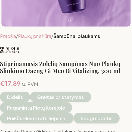
Pradžia
Plaukų priežiūra
Šampūnai plaukams
Stiprinamasis Žolelių Šampūnas Nuo Plaukų
Slinkimo Daeng Gi Meo Ri Vitalizing, 300 ml
€
17.89
su PVM
Didelis
Greitas pristatymas
Pagaminta Pietų Korėjoje
Puikūs klientų atsiliepimai
Saugi sudėtis
Atraskite Daeng Gi Meo Ri Vitalizing šampūno naudą ir