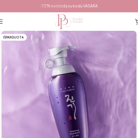
Pereiti prie pagrindinio turinio
-20% nuolaida su kodu VASARA
IŠPARDUOTA