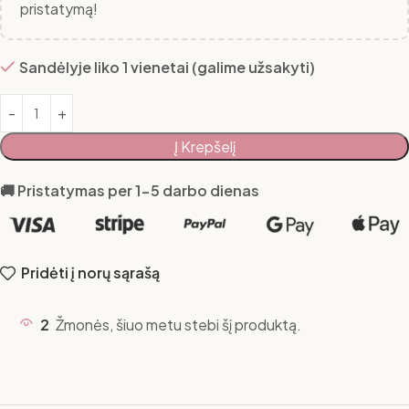
pristatymą!
Sandėlyje liko 1 vienetai (galime užsakyti)
Į Krepšelį
🚚 Pristatymas per 1-5 darbo dienas
Pridėti į norų sąrašą
2
Žmonės, šiuo metu stebi šį produktą.