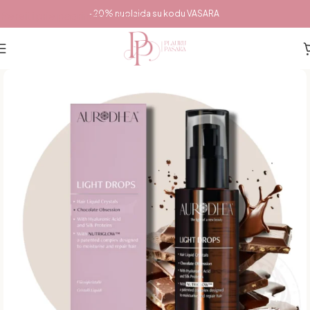
Pereiti prie pagrindinio turinio
-20% nuolaida su kodu VASARA