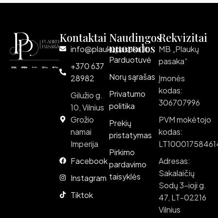
Kontaktai
Naudingos
Rekvizitai
nuorodos
info@plaukupasaka.lt
MB „Plaukų
Parduotuvė
pasaka“
+370 637
Norų sąrašas
28982
Įmonės
kodas:
Privatumo
Gilužio g.
306707996
politika
10, Vilnius
Grožio
PVM mokėtojo
Prekių
namai
kodas:
pristatymas
Imperija
LT10001758461
Pirkimo
Facebook
Adresas:
pardavimo
Sakalaičių
taisyklės
Instagram
Sodų 3-ioji g.
Tiktok
47, LT-02216
Vilnius