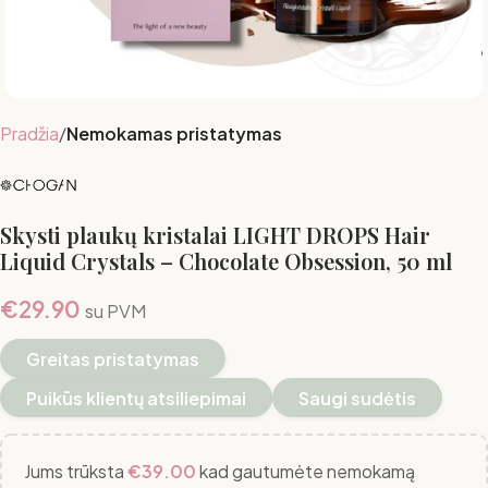
Pradžia
Nemokamas pristatymas
Skysti plaukų kristalai LIGHT DROPS Hair
Liquid Crystals – Chocolate Obsession, 50 ml
€
29.90
su PVM
Greitas pristatymas
Puikūs klientų atsiliepimai
Saugi sudėtis
Jums trūksta
€
39.00
kad gautumėte nemokamą