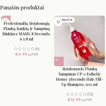
Panašūs produktai
IŠPARDUOTA
Profesionalių Atstatomųjų
Plaukų Kaukių ir Šampūnų
Rinkinys MASIL 8 Seconds,
6 x 8 ml
(6)
€
4.99
su PVM
Atstatomasis Plaukų
Šampūnas CP-1 Esthetic
House 3Seconds Hair Fill-
Up Shampoo, 500 ml
(13)
€
16.99
su PVM