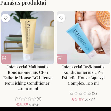
Panašūs produktai
Intensyviai Maitinantis
Intensyviai Drėkinantis
Kondicionierius CP-1
Kondicionierius CP-1
Esthetic House BC Intense
Esthetic House Aquaxyl
Nourishing Conditioner,
Complex, 100 ml
2.0, 100 ml
(2)
(6)
€
5.89
su PVM
€
5.89
su PVM