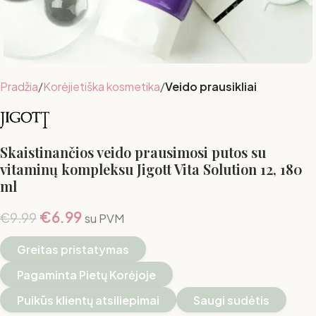
Pradžia
Korėjietiška kosmetika
Veido prausikliai
Skaistinančios veido prausimosi putos su
vitaminų kompleksu Jigott Vita Solution 12, 180
ml
€
6.99
€
9.99
su PVM
Greitas pristatymas
Pagaminta Pietų Korėjoje
Puikūs klientų atsiliepimai
Saugi sudėtis