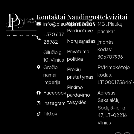
Kontaktai
Naudingos
Rekvizitai
nuorodos
info@plaukupasaka.lt
MB „Plaukų
Parduotuvė
pasaka“
+370 637
Norų sąrašas
28982
Įmonės
kodas:
Privatumo
Gilužio g.
306707996
politika
10, Vilnius
Grožio
PVM mokėtojo
Prekių
namai
kodas:
pristatymas
Imperija
LT10001758461
Pirkimo
Facebook
Adresas:
pardavimo
Sakalaičių
taisyklės
Instagram
Sodų 3-ioji g.
Tiktok
47, LT-02216
Vilnius