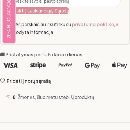
20% NUOLAIDA
Įtraukti Į Laukiančiųjų Sąrašą
Aš perskaičiau ir sutinku su
privatumo politikoje
nurodyta informacija
🚚 Pristatymas per 1-5 darbo dienas
Pridėti į norų sąrašą
8
Žmonės, šiuo metu stebi šį produktą.