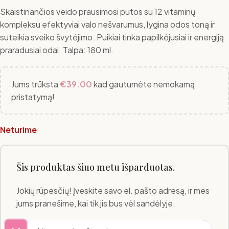
Skaistinančios veido prausimosi putos su 12 vitaminų
kompleksu efektyviai valo nešvarumus, lygina odos toną ir
suteikia sveiko švytėjimo. Puikiai tinka papilkėjusiai ir energiją
praradusiai odai. Talpa: 180 ml.
Jums trūksta
€
39.00
kad gautumėte nemokamą
pristatymą!
Neturime
Šis produktas šiuo metu išparduotas.
Jokių rūpesčių! Įveskite savo el. pašto adresą, ir mes
jums pranešime, kai tik jis bus vėl sandėlyje.