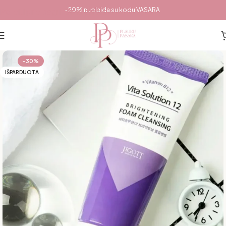
Pereiti prie pagrindinio turinio
-20% nuolaida su kodu VASARA
-30%
IŠPARDUOTA