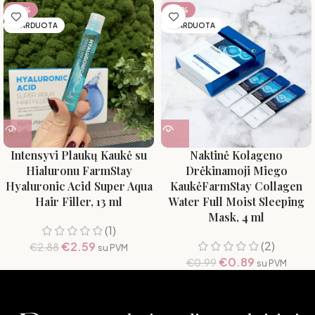
-10%
-10%
IŠPARDUOTA
IŠPARDUOTA
Intensyvi Plaukų Kaukė su
Naktinė Kolageno
Hialuronu FarmStay
Drėkinamoji Miego
Hyaluronic Acid Super Aqua
KaukėFarmStay Collagen
Hair Filler, 13 ml
Water Full Moist Sleeping
Mask, 4 ml
(1)
(2)
€
2.59
€
2.88
su PVM
€
0.89
€
0.99
su PVM