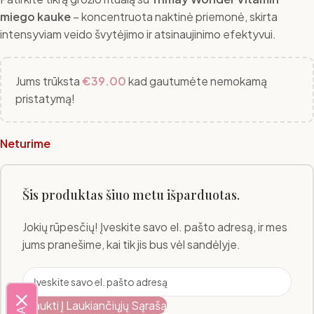
miego kauke
– koncentruota naktinė priemonė, skirta
intensyviam veido švytėjimo ir atsinaujinimo efektyvui.
Jums trūksta
€
39.00
kad gautumėte nemokamą
pristatymą!
Neturime
Šis produktas šiuo metu išparduotas.
Jokių rūpesčių! Įveskite savo el. pašto adresą, ir mes
jums pranešime, kai tik jis bus vėl sandėlyje.
Įtraukti Į Laukiančiųjų Sąrašą