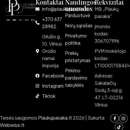
Kontaktai
Naudingos
Rekvizitai
nuorodos
info@plaukupasaka.lt
MB „Plaukų
Parduotuvė
pasaka“
+370 637
Norų sąrašas
28982
Įmonės
kodas:
Privatumo
Gilužio g.
306707996
politika
10, Vilnius
Grožio
PVM mokėtojo
Prekių
namai
kodas:
pristatymas
Imperija
LT10001758461
Pirkimo
Facebook
Adresas:
pardavimo
Sakalaičių
taisyklės
Instagram
Sodų 3-ioji g.
Tiktok
47, LT-02216
Vilnius
Teisės saugomos
Plaukupasaka.lt
2026 | Sukurta
Webwise.lt