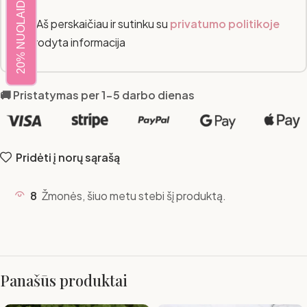
20% NUOLAIDA
Aš perskaičiau ir sutinku su
privatumo politikoje
nurodyta informacija
🚚 Pristatymas per 1-5 darbo dienas
Pridėti į norų sąrašą
8
Žmonės, šiuo metu stebi šį produktą.
Panašūs produktai