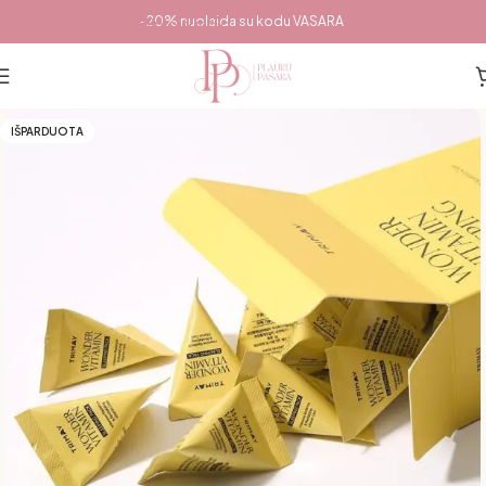
Pereiti prie pagrindinio turinio
-20% nuolaida su kodu VASARA
IŠPARDUOTA