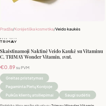
Pradžia
Korėjietiška kosmetika
Veido kaukės
Skaistinamoji Naktinė Veido Kaukė su Vitaminu
C, TRIMAY Wonder Vitamin, 1vnt.
€
0.89
su PVM
Greitas pristatymas
Pagaminta Pietų Korėjoje
Puikūs klientų atsiliepimai
Saugi sudėtis
Patirkite tikrą grožio ritualą su
Trimay Wonder Vitamin