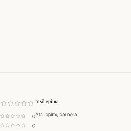
Atsiliepimai
Atsiliepimų dar nėra.
0
0