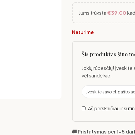
Jums trūksta
€
39.00
kad
Neturime
Šis produktas šiuo m
Jokių rūpesčių! Įveskite 
vėl sandėlyje.
Aš perskaičiau ir suti
🚚 Pristatymas per 1-5 da