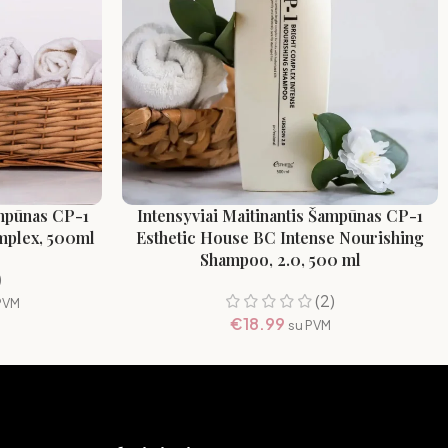
ampūnas CP-1
Intensyviai Maitinantis Šampūnas CP-1
mplex, 500ml
Esthetic House BC Intense Nourishing
Shampoo, 2.0, 500 ml
)
(2)
PVM
€
18.99
su PVM