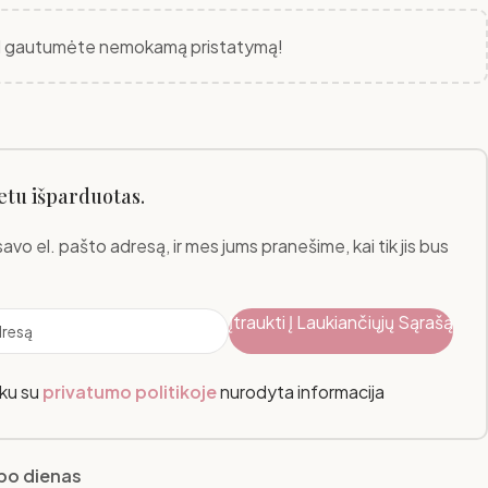
 gautumėte nemokamą pristatymą!
etu išparduotas.
savo el. pašto adresą, ir mes jums pranešime, kai tik jis bus
Įtraukti Į Laukiančiųjų Sąrašą
nku su
privatumo politikoje
nurodyta informacija
rbo dienas