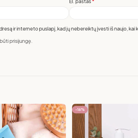
El. paštas
*
resą ir interneto puslapį, kad jų nebereiktų įvesti iš naujo, kai
ūti prisijungę.
-16%