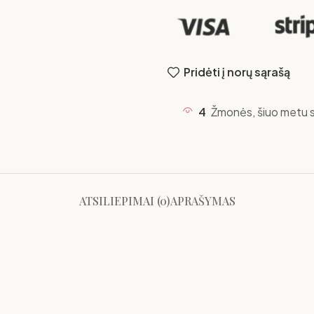
Pridėti į norų sąrašą
4
Žmonės, šiuo metu s
ATSILIEPIMAI (0)
APRAŠYMAS