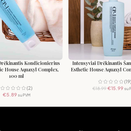
Drėkinantis Kondicionierius
Intensyviai Drėkinantis Š
ic House Aquaxyl Complex,
Esthetic House Aquaxyl Co
100 ml
(19
(2)
€
15.99
€
18.99
su 
€
5.89
su PVM