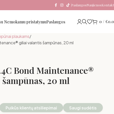
Paslaugos
Naujienos
Kontakt
0
/
€
0.
 su Nemokamu pristatymu
Paslaugos
pūnai plaukams
ance® giliai valantis šampūnas, 20 ml
4C Bond Maintenance®
is šampūnas, 20 ml
Puikūs klientų atsiliepimai
Saugi sudėtis