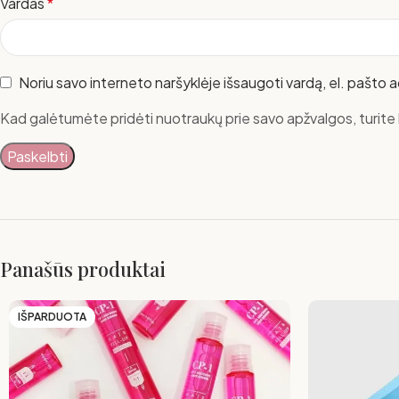
Vardas
*
Noriu savo interneto naršyklėje išsaugoti vardą, el. pašto ad
Kad galėtumėte pridėti nuotraukų prie savo apžvalgos, turite b
Panašūs produktai
IŠPARDUOTA