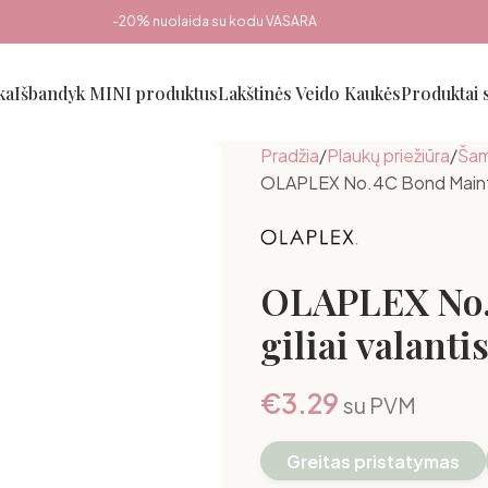
-20% nuolaida su kodu VASARA
ka
Išbandyk MINI produktus
Lakštinės Veido Kaukės
Produktai
Pradžia
Plaukų priežiūra
Šam
OLAPLEX No.4C Bond Mainten
OLAPLEX No.
giliai valant
€
3.29
su PVM
Greitas pristatymas