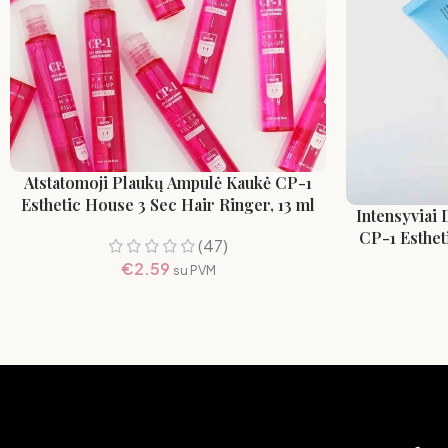
Atstatomoji Plaukų Ampulė Kaukė CP-1
Esthetic House 3 Sec Hair Ringer, 13 ml
Intensyviai 
CP-1 Esthet
(47)
€
2.59
su PVM