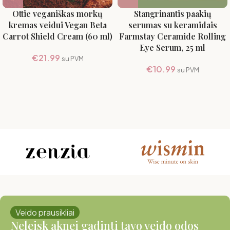
Ottie veganiškas morkų
Stangrinantis paakių
kremas veidui Vegan Beta
serumas su keramidais
Carrot Shield Cream (60 ml)
Farmstay Ceramide Rolling
Eye Serum, 25 ml
€
21.99
su PVM
€
10.99
su PVM
Veido prausikliai
Neleisk aknei gadinti tavo veido odos