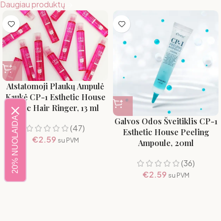
Daugiau produktų
Atstatomoji Plaukų Ampulė
Kaukė CP-1 Esthetic House
3 Sec Hair Ringer, 13 ml
20% NUOLAIDA
Galvos Odos Šveitiklis CP-1
(47)
Esthetic House Peeling
€
2.59
su PVM
Ampoule, 20ml
(36)
€
2.59
su PVM