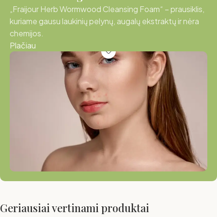
„Fraijour Herb Wormwood Cleansing Foam“ – prausiklis,
kuriame gausu laukinių pelynų, augalų ekstraktų ir nėra
chemijos.
Plačiau
Geriausiai vertinami produktai