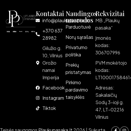
Kontaktai
Naudingos
Rekvizitai
nuorodos
info@plaukupasaka.lt
MB „Plaukų
Parduotuvė
pasaka“
+370 637
Norų sąrašas
28982
Įmonės
kodas:
Privatumo
Gilužio g.
306707996
politika
10, Vilnius
Grožio
PVM mokėtojo
Prekių
namai
kodas:
pristatymas
Imperija
LT10001758461
Pirkimo
Facebook
Adresas:
pardavimo
Sakalaičių
taisyklės
Instagram
Sodų 3-ioji g.
Tiktok
47, LT-02216
Vilnius
Teisės saugomos
Plaukupasaka.lt
2026 | Sukurta