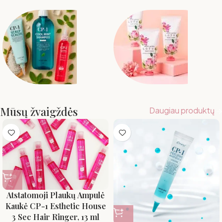
Jūsų plaukų
atgimimo istorija
prasideda čia.
Atraskite laiko patikrintus
korėjietiškus grožio ritualus ir meistrų
atrinktas priemones, kurios grąžina
CP-1
Korėjietiška
plaukams gyvybę, o jums –
Mūsų žvaigždės
Daugiau produktų
kosmetika
pasitikėjimą savimi.
Atrasti TOP prekes
Atstatomoji Plaukų Ampulė
Kaukė CP-1 Esthetic House
3 Sec Hair Ringer, 13 ml