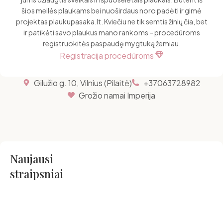
šios meilės plaukams bei nuoširdaus noro padėti ir gimė
projektas plaukupasaka.lt. Kviečiu ne tik semtis žinių čia, bet
ir patikėti savo plaukus mano rankoms – procedūroms
registruokitės paspaudę mygtuką žemiau.
Registracija procedūroms
Gilužio g. 10, Vilnius (Pilaitė)
+37063728982
Grožio namai Imperija
Naujausi
straipsniai