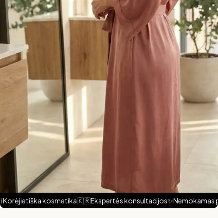
Korėjietiška kosmetika
🇰🇷
Ekspertės konsultacijos
✨
Nemokamas prist