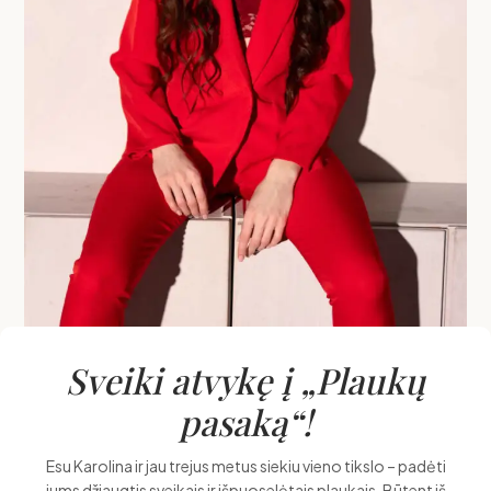
Sveiki atvykę į „Plaukų
pasaką“!
Esu Karolina ir jau trejus metus siekiu vieno tikslo – padėti
jums džiaugtis sveikais ir išpuoselėtais plaukais. Būtent iš