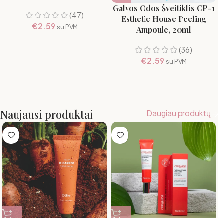
Galvos Odos Šveitiklis CP-1
(47)
Esthetic House Peeling
€
2.59
su PVM
Ampoule, 20ml
(36)
€
2.59
su PVM
Naujausi produktai
Daugiau produktų