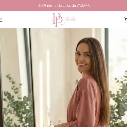
Pereiti prie pagrindinio turinio
-20% nuolaida su kodu VASARA