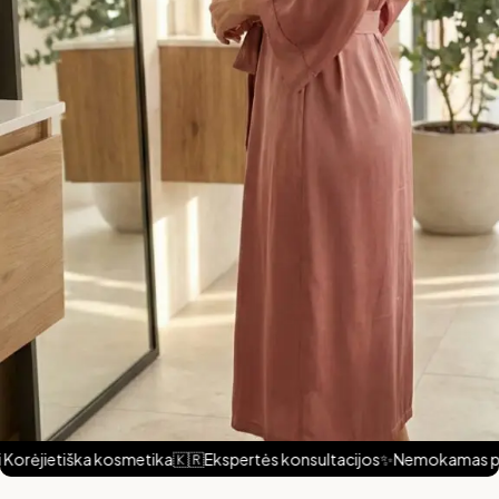
orėjietiška kosmetika
🇰🇷
Ekspertės konsultacijos
✨
Nemokamas prist