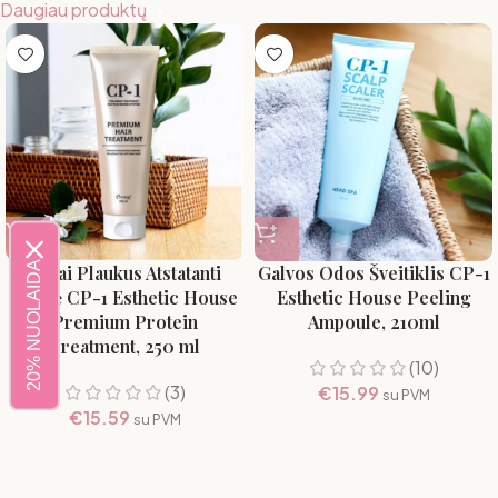
Daugiau produktų
20% NUOLAIDA
Giliai Plaukus Atstatanti
Galvos Odos Šveitiklis CP-1
Kaukė CP-1 Esthetic House
Esthetic House Peeling
Premium Protein
Ampoule, 210ml
Treatment, 250 ml
(10)
(3)
€
15.99
su PVM
€
15.59
su PVM