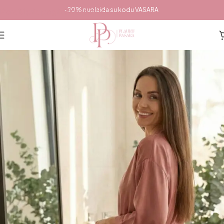
Pereiti prie pagrindinio turinio
-20% nuolaida su kodu VASARA