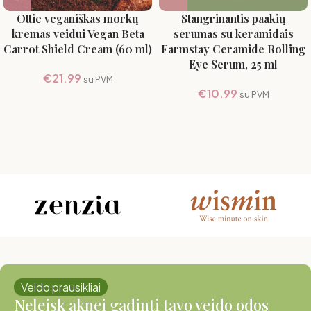
Ottie veganiškas morkų
Stangrinantis paakių
kremas veidui Vegan Beta
serumas su keramidais
Carrot Shield Cream (60 ml)
Farmstay Ceramide Rolling
Eye Serum, 25 ml
€
21.99
su PVM
€
10.99
su PVM
Veido prausikliai
Neleisk aknei gadinti tavo veido odos