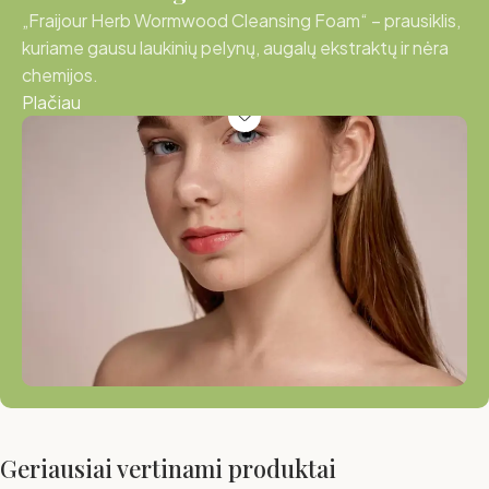
„Fraijour Herb Wormwood Cleansing Foam“ – prausiklis,
kuriame gausu laukinių pelynų, augalų ekstraktų ir nėra
chemijos.
Plačiau
Geriausiai vertinami produktai