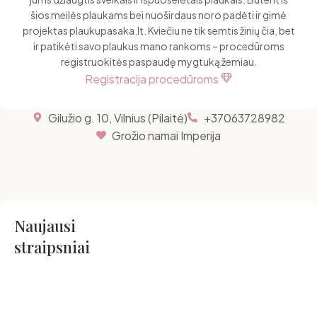
šios meilės plaukams bei nuoširdaus noro padėti ir gimė
projektas plaukupasaka.lt. Kviečiu ne tik semtis žinių čia, bet
ir patikėti savo plaukus mano rankoms – procedūroms
registruokitės paspaudę mygtuką žemiau.
Registracija procedūroms
Gilužio g. 10, Vilnius (Pilaitė)
+37063728982
Grožio namai Imperija
Naujausi
straipsniai