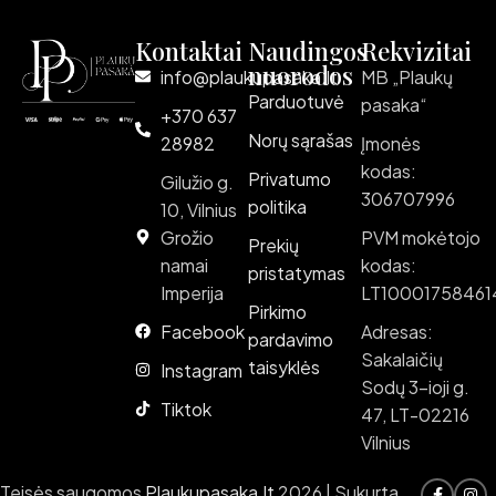
Kontaktai
Naudingos
Rekvizitai
nuorodos
info@plaukupasaka.lt
MB „Plaukų
Parduotuvė
pasaka“
+370 637
Norų sąrašas
28982
Įmonės
kodas:
Privatumo
Gilužio g.
306707996
politika
10, Vilnius
Grožio
PVM mokėtojo
Prekių
namai
kodas:
pristatymas
Imperija
LT10001758461
Pirkimo
Facebook
Adresas:
pardavimo
Sakalaičių
taisyklės
Instagram
Sodų 3-ioji g.
Tiktok
47, LT-02216
Vilnius
Teisės saugomos
Plaukupasaka.lt
2026 | Sukurta