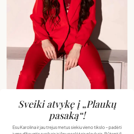
Sveiki atvykę į „Plaukų
pasaką“!
Esu Karolina ir jau trejus metus siekiu vieno tikslo – padėti
jums džiaugtis sveikais ir išpuoselėtais plaukais. Būtent iš