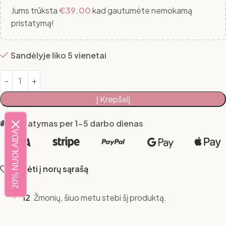
Jums trūksta
€
39.00
kad gautumėte nemokamą
pristatymą!
Sandėlyje liko 5 vienetai
Į Krepšelį
🚚 Pristatymas per 1-5 darbo dienas
20% NUOLAIDA
Pridėti į norų sąrašą
12
Žmonių, šiuo metu stebi šį produktą.