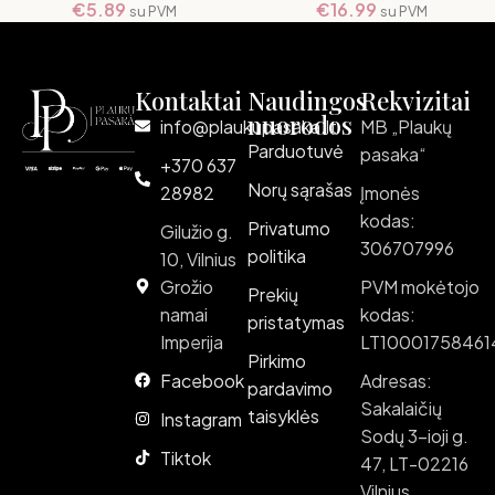
€
5.89
€
16.99
su PVM
su PVM
Kontaktai
Naudingos
Rekvizitai
nuorodos
info@plaukupasaka.lt
MB „Plaukų
Parduotuvė
pasaka“
+370 637
Norų sąrašas
28982
Įmonės
kodas:
Privatumo
Gilužio g.
306707996
politika
10, Vilnius
Grožio
PVM mokėtojo
Prekių
namai
kodas:
pristatymas
Imperija
LT10001758461
Pirkimo
Facebook
Adresas:
pardavimo
Sakalaičių
taisyklės
Instagram
Sodų 3-ioji g.
Tiktok
47, LT-02216
Vilnius