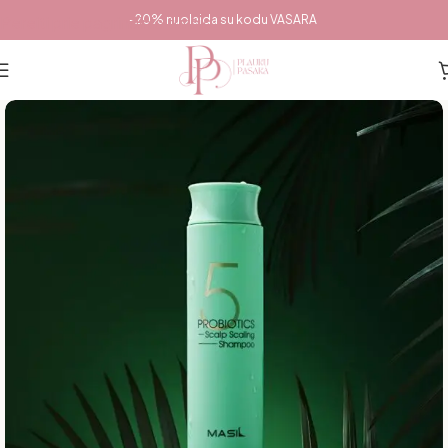
Pereiti prie pagrindinio turinio
-20% nuolaida su kodu VASARA