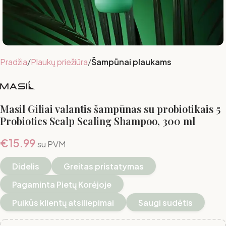
Pradžia
Plaukų priežiūra
Šampūnai plaukams
Masil Giliai valantis šampūnas su probiotikais 5
Probiotics Scalp Scaling Shampoo, 300 ml
€
15.99
su PVM
Didelis
Greitas pristatymas
Pagaminta Pietų Korėjoje
Puikūs klientų atsiliepimai
Saugi sudėtis