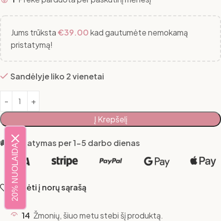
Jums trūksta
€
39.00
kad gautumėte nemokamą
pristatymą!
Sandėlyje liko 2 vienetai
Į Krepšelį
🚚 Pristatymas per 1-5 darbo dienas
20% NUOLAIDA
Pridėti į norų sąrašą
14
Žmonių, šiuo metu stebi šį produktą.