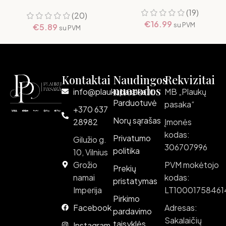
(19)
(20)
€
16.99
su PVM
€
5.89
su PVM
Kontaktai
Naudingos
Rekvizitai
nuorodos
info@plaukupasaka.lt
MB „Plaukų
Parduotuvė
pasaka“
+370 637
Norų sąrašas
28982
Įmonės
kodas:
Privatumo
Gilužio g.
306707996
politika
10, Vilnius
Grožio
PVM mokėtojo
Prekių
namai
kodas:
pristatymas
Imperija
LT10001758461
Pirkimo
Facebook
Adresas:
pardavimo
Sakalaičių
taisyklės
Instagram