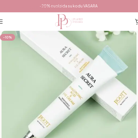
Pereiti prie pagrindinio turinio
-20% nuolaida su kodu VASARA
-10%