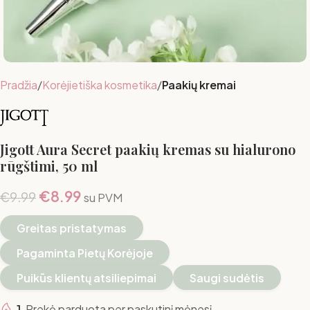
Pradžia
Korėjietiška kosmetika
Paakių kremai
Jigott Aura Secret paakių kremas su hialurono
rūgštimi, 50 ml
€
8.99
€
9.99
su PVM
Greitas pristatymas
Pagaminta Pietų Korėjoje
Puikūs klientų atsiliepimai
Saugi sudėtis
1
Prekė parduota per paskutinį mėnesį