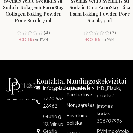
Švelnus Veido Šveitiklis su
Švelnus Veido Šveitiklis su
Soda ir Kolagenu FarmStay
Soda ir Cica FarmStay Cica
Collagen Baking Powder
Farm Baking Powder Pore
Pore Scrub, 7 ml
Scrub, 7 ml
(4)
(2)
€
0.85
€
0.85
su PVM
su PVM
Kontaktai
Naudingos
Rekvizitai
nuorodos
info@plaukupasaka.lt
MB „Plaukų
Parduotuvė
pasaka“
+370 637
Norų sąrašas
28982
Įmonės
kodas:
Privatumo
Gilužio g.
306707996
politika
10, Vilnius
Grožio
PVM mokėtojo