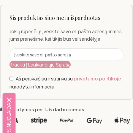
Šis produktas šiuo metu išparduotas.
Jokių rūpesčių! Įveskite savo el. pašto adresą, ir mes
jums pranešime, kai tik jis bus vėl sandėlyje.
Įtraukti Į Laukiančiųjų Sąrašą
Aš perskaičiau ir sutinku su
privatumo politikoje
nurodyta informacija
20% NUOLAIDA
🚚 Pristatymas per 1-5 darbo dienas