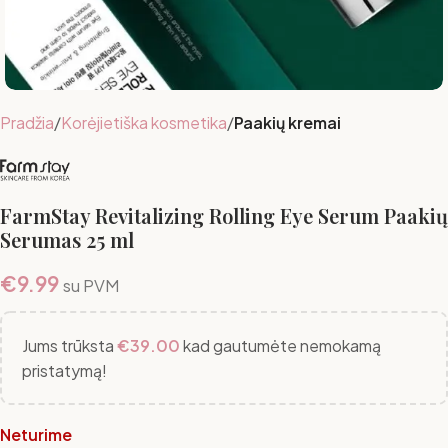
Pradžia
Korėjietiška kosmetika
Paakių kremai
FarmStay Revitalizing Rolling Eye Serum Paakių
Serumas 25 ml
€
9.99
su PVM
Jums trūksta
€
39.00
kad gautumėte nemokamą
pristatymą!
Neturime