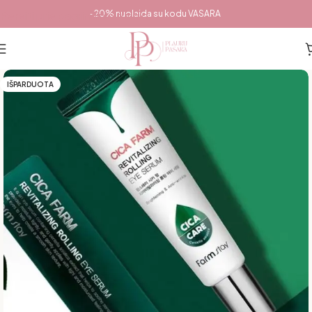
Pereiti prie pagrindinio turinio
-20% nuolaida su kodu VASARA
IŠPARDUOTA