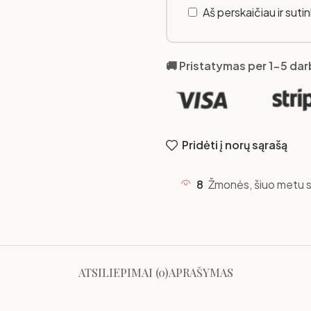
Aš perskaičiau ir suti
🚚 Pristatymas per 1-5 da
Pridėti į norų sąrašą
8
Žmonės, šiuo metu s
ATSILIEPIMAI (0)
APRAŠYMAS