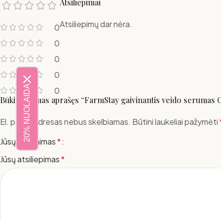
Atsiliepimai
Atsiliepimų dar nėra.
0
0
0
0
20% NUOLAIDA
0
Būkite pirmas aprašęs “FarmStay gaivinantis veido serumas Ci
El. pašto adresas nebus skelbiamas.
Būtini laukeliai pažymėti
Jūsų įvertinimas
*
Jūsų atsiliepimas
*