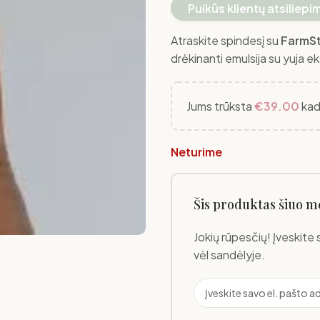
Puikūs klientų atsiliepi
Atraskite spindesį su
FarmSt
drėkinanti emulsija su yuja ek
Jums trūksta
€
39.00
kad
Neturime
Šis produktas šiuo m
Jokių rūpesčių! Įveskite 
vėl sandėlyje.