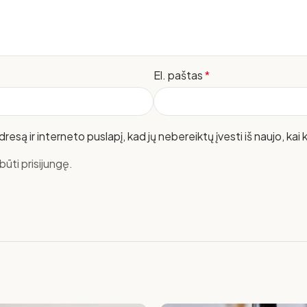
El. paštas
*
resą ir interneto puslapį, kad jų nebereiktų įvesti iš naujo, kai
ūti prisijungę.