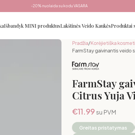
-20% nuolaida su kodu VASARA
ka
Išbandyk MINI produktus
Lakštinės Veido Kaukės
Produktai
Pradžia
Korėjietiška kosmet
FarmStay gaivinantis veido s
FarmStay gai
Citrus Yuja V
€
11.99
su PVM
Greitas pristatymas