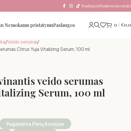
Paslaugos
Naujienos
Kontakt
0
/
€
0.
 su Nemokamu pristatymu
Paslaugos
ika
Veido serumai
erumas Citrus Yuja Vitalizing Serum, 100 ml
vinantis veido serumas
italizing Serum, 100 ml
Pagaminta Pietų Korėjoje