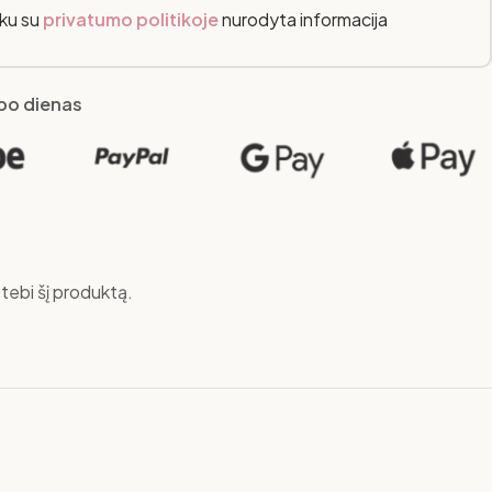
nku su
privatumo politikoje
nurodyta informacija
rbo dienas
tebi šį produktą.