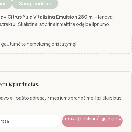
mai
Saugi sudėtis
ay Citrus Yuja Vitalizing Emulsion 280 ml
– lengva,
straktu. Skaistina, stiprina ir maitina odą be lipnumo.
 gautumėte nemokamą pristatymą!
etu išparduotas.
savo el. pašto adresą, ir mes jums pranešime, kai tik jis bus
Įtraukti Į Laukiančiųjų Sąrašą