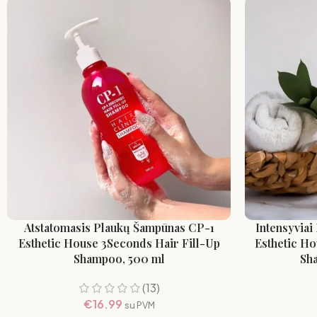
Atstatomasis Plaukų Šampūnas CP-1
Intensyviai
Esthetic House 3Seconds Hair Fill-Up
Esthetic Ho
Shampoo, 500 ml
Sha
(13)
€
16.99
su PVM