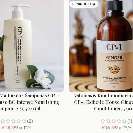
IŠPARDUOTA
 Maitinantis Šampūnas CP-1
Valomasis Kondicionierius
use BC Intense Nourishing
CP-1 Esthetic House Ginge
mpoo, 2.0, 500 ml
Conditioner, 500
(2)
(1)
€
18.99
€
16.99
su PVM
su PVM