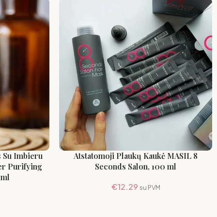
 Su Imbieru
Atstatomoji Plaukų Kaukė MASIL 8
r Purifying
Seconds Salon, 100 ml
 ml
€
12.29
su PVM