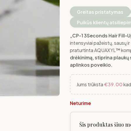
Greitas pristatymas
Puikūs klientų atsiliepi
„CP-1 3Seconds Hair Fill
intensyviai pažeistų, sausų i
praturtinta AQUAXYL™ komplek
drėkinimą, stiprina plaukų 
aplinkos poveikio.
Jums trūksta
€
39.00
kad
Neturime
Šis produktas šiuo m