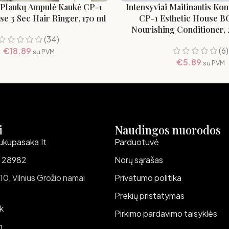
 Plaukų Ampulė Kaukė CP-1
Intensyviai Maitinantis Ko
se 3 Sec Hair Ringer, 170 ml
CP-1 Esthetic House BC
Nourishing Conditioner, 
(34)
(6)
€
18.89
su PVM
€
5.89
su PVM
i
Naudingos nuorodos
ukupasaka.lt
Parduotuvė
 28982
Norų sąrašas
 10, Vilnius Grožio namai
Privatumo politika
Prekių pristatymas
k
Pirkimo pardavimo taisyklės
m