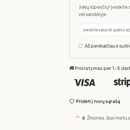
Jokių rūpesčių! Įveskite 
vėl sandėlyje.
Aš perskaičiau ir suti
🚚 Pristatymas per 1-5 da
Pridėti į norų sąrašą
6
Žmonės, šiuo metu s