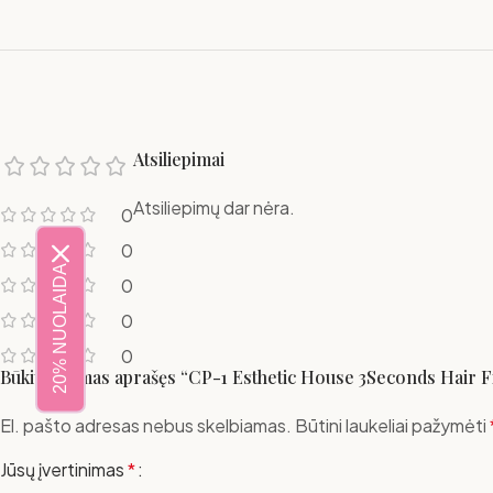
Atsiliepimai
Atsiliepimų dar nėra.
0
0
20% NUOLAIDA
0
0
0
Būkite pirmas aprašęs “CP-1 Esthetic House 3Seconds Hair Fi
El. pašto adresas nebus skelbiamas.
Būtini laukeliai pažymėti
Jūsų įvertinimas
*