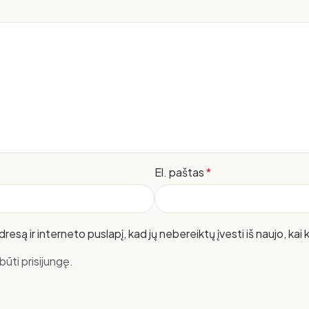
El. paštas
*
resą ir interneto puslapį, kad jų nebereiktų įvesti iš naujo, kai
ūti prisijungę.