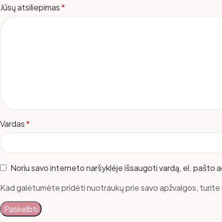
Jūsų atsiliepimas
*
Vardas
*
Noriu savo interneto naršyklėje išsaugoti vardą, el. pašto ad
Kad galėtumėte pridėti nuotraukų prie savo apžvalgos, turite b