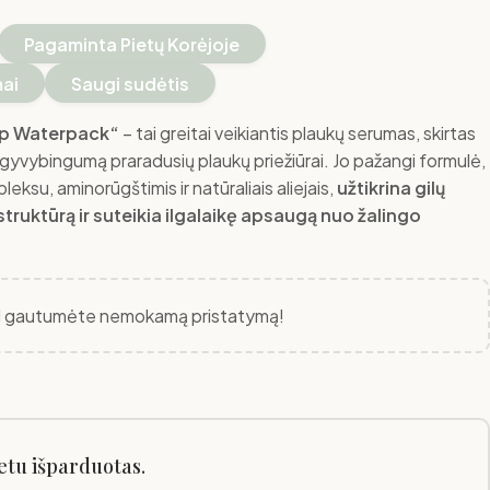
Pagaminta Pietų Korėjoje
mai
Saugi sudėtis
-Up Waterpack“
– tai greitai veikiantis plaukų serumas, skirtas
r gyvybingumą praradusių plaukų priežiūrai.
Jo pažangi formulė,
su, aminorūgštimis ir natūraliais aliejais,
užtikrina gilų
struktūrą ir suteikia ilgalaikę apsaugą nuo žalingo
 gautumėte nemokamą pristatymą!
etu išparduotas.