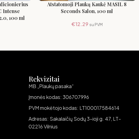
ndicionierius
Atstatomoji Plaukų Kaukė MASIL 8
 Intense
Seconds Salon, 100 ml
2.0, 100 ml
€
12.29
su PVM
Rekvizitai
MB „Plaukų pasaka“
Įmonės kodas: 306707996
PVM mokėtojo kodas: LT100017584614
Adresas: Sakalaičių Sodų 3-ioji g. 47, LT-
02216 Vilnius