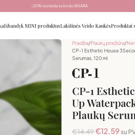
-20% nuolaida su kodu VASARA
ka
Išbandyk MINI produktus
Lakštinės Veido Kaukės
Produktai
Pradžia
Plaukų priežiūra
Nen
CP-1 Esthetic House 3Second
Serumas, 120 ml
CP-1 Esthetic
Up Waterpack
Plaukų Serum
€
12.59
€
14.49
su P