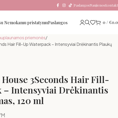
Paslaugos
Naujienos
Kontakt
0
/
€
0.
 su Nemokamu pristatymu
Paslaugos
uplaunamos priemonės
s Hair Fill-Up Waterpack – Intensyviai Drėkinantis Plaukų
 House 3Seconds Hair Fill-
 – Intensyviai Drėkinantis
as, 120 ml
VM