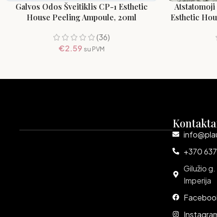
Galvos Odos Šveitiklis CP-1 Esthetic
Atstatomoji
House Peeling Ampoule, 20ml
Esthetic Hou
(36)
€
2.59
su PVM
Kontakta
info@pla
+370 637
Gilužio g.
Imperija
Faceboo
Instagra