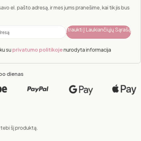
savo el. pašto adresą, ir mes jums pranešime, kai tik jis bus
Įtraukti Į Laukiančiųjų Sąrašą
nku su
privatumo politikoje
nurodyta informacija
rbo dienas
tebi šį produktą.