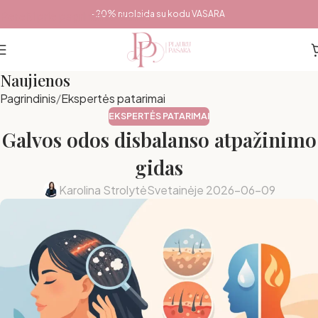
Pereiti prie pagrindinio turinio
-20% nuolaida su kodu VASARA
Naujienos
Pagrindinis
Ekspertės patarimai
EKSPERTĖS PATARIMAI
Galvos odos disbalanso atpažinimo
gidas
Karolina Strolytė
Svetainėje 2026-06-09