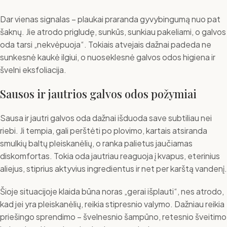
Dar vienas signalas – plaukai praranda gyvybingumą nuo pat
šaknų. Jie atrodo prigludę, sunkūs, sunkiau pakeliami, o galvos
oda tarsi „nekvėpuoja“. Tokiais atvejais dažnai padeda ne
sunkesnė kaukė ilgiui, o nuoseklesnė galvos odos higiena ir
švelni eksfoliacija.
Sausos ir jautrios galvos odos požymiai
Sausa ir jautri galvos oda dažnai išduoda save subtiliau nei
riebi. Ji tempia, gali perštėti po plovimo, kartais atsiranda
smulkių baltų pleiskanėlių, o ranka palietus jaučiamas
diskomfortas. Tokia oda jautriau reaguoja į kvapus, eterinius
aliejus, stiprius aktyvius ingredientus ir net per karštą vandenį.
Šioje situacijoje klaida būna noras „gerai išplauti“, nes atrodo,
kad jei yra pleiskanėlių, reikia stipresnio valymo. Dažniau reikia
priešingo sprendimo – švelnesnio šampūno, retesnio šveitimo