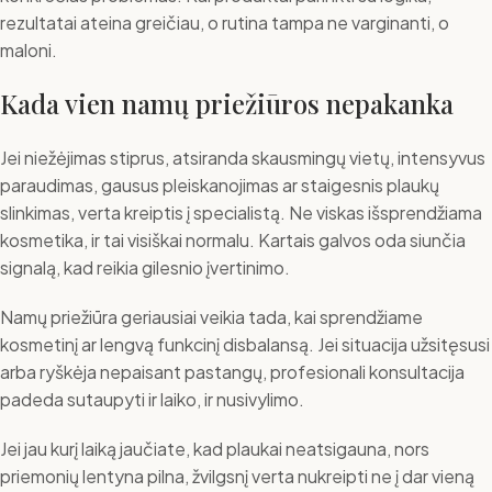
rezultatai ateina greičiau, o rutina tampa ne varginanti, o
maloni.
Kada vien namų priežiūros nepakanka
Jei niežėjimas stiprus, atsiranda skausmingų vietų, intensyvus
paraudimas, gausus pleiskanojimas ar staigesnis plaukų
slinkimas, verta kreiptis į specialistą. Ne viskas išsprendžiama
kosmetika, ir tai visiškai normalu. Kartais galvos oda siunčia
signalą, kad reikia gilesnio įvertinimo.
Namų priežiūra geriausiai veikia tada, kai sprendžiame
kosmetinį ar lengvą funkcinį disbalansą. Jei situacija užsitęsusi
arba ryškėja nepaisant pastangų, profesionali konsultacija
padeda sutaupyti ir laiko, ir nusivylimo.
Jei jau kurį laiką jaučiate, kad plaukai neatsigauna, nors
priemonių lentyna pilna, žvilgsnį verta nukreipti ne į dar vieną