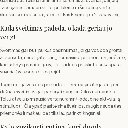
dažniau pasiteisina raminantis serumas ar švelnus, barjerą
tausojantis šampūnas. Jei problema mišri, rutiną verta
sluoksniuoti atsargiai, stebint, kas keičiasi po 2-3 savaičių.
Kada šveitimas padeda, o kada geriau jo
vengti
Šveitimas gali būti puikus pasirinkimas, jei galvos oda greitai
apsunksta, naudojate daug formavimo priemonių ar jaučiate,
kad šaknys prarado gaivą. Jis padeda pašalinti sankaupas ir
sukuria švaresnės odos pojūtį.
Tačiau jei galvos oda paraudusi, peršti ar yra itin jautri, per
dažnas šveitimas gali padaryti daugiau žalos nei naudos.
Tokiu atveju pirmiausia verta nuraminti odą, o ne aktyviai ją
stimuliuoti. Čia ypač pasiteisina švelnios, saugios sudėties
priemonės ir mažiau, bet tiksliau parinkti žingsniai.
Kaip susikurti rutiną, kuri duoda