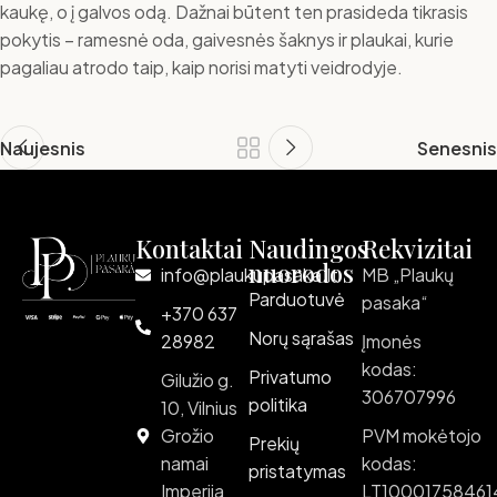
kaukę, o į galvos odą. Dažnai būtent ten prasideda tikrasis
pokytis – ramesnė oda, gaivesnės šaknys ir plaukai, kurie
pagaliau atrodo taip, kaip norisi matyti veidrodyje.
Naujesnis
Senesnis
Kontaktai
Naudingos
Rekvizitai
nuorodos
info@plaukupasaka.lt
MB „Plaukų
Parduotuvė
pasaka“
+370 637
Norų sąrašas
28982
Įmonės
kodas:
Privatumo
Gilužio g.
306707996
politika
10, Vilnius
Grožio
PVM mokėtojo
Prekių
namai
kodas:
pristatymas
Imperija
LT10001758461