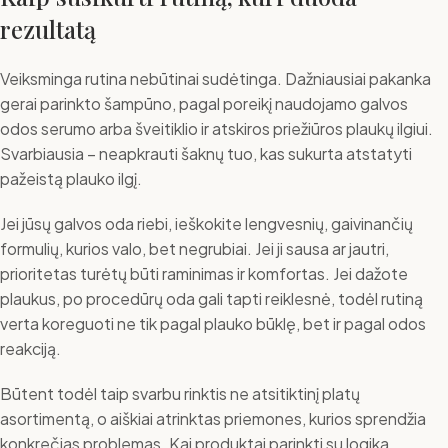
rezultatą
Veiksminga rutina nebūtinai sudėtinga. Dažniausiai pakanka
gerai parinkto šampūno, pagal poreikį naudojamo galvos
odos serumo arba šveitiklio ir atskiros priežiūros plaukų ilgiui.
Svarbiausia – neapkrauti šaknų tuo, kas sukurta atstatyti
pažeistą plauko ilgį.
Jei jūsų galvos oda riebi, ieškokite lengvesnių, gaivinančių
formulių, kurios valo, bet negrubiai. Jei ji sausa ar jautri,
prioritetas turėtų būti raminimas ir komfortas. Jei dažote
plaukus, po procedūrų oda gali tapti reiklesnė, todėl rutiną
verta koreguoti ne tik pagal plauko būklę, bet ir pagal odos
reakciją.
Būtent todėl taip svarbu rinktis ne atsitiktinį platų
asortimentą, o aiškiai atrinktas priemones, kurios sprendžia
konkrečias problemas. Kai produktai parinkti su logika,