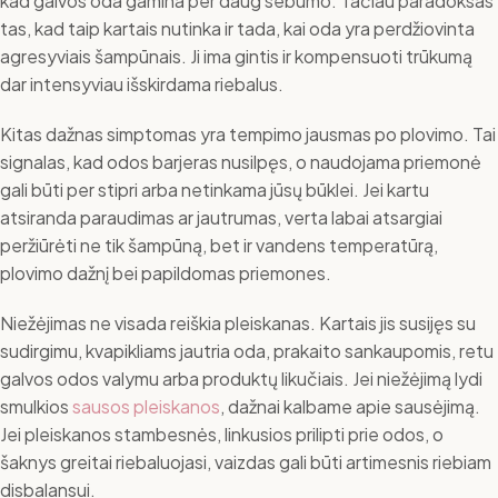
kad galvos oda gamina per daug sebumo. Tačiau paradoksas
tas, kad taip kartais nutinka ir tada, kai oda yra perdžiovinta
agresyviais šampūnais. Ji ima gintis ir kompensuoti trūkumą
dar intensyviau išskirdama riebalus.
Kitas dažnas simptomas yra tempimo jausmas po plovimo. Tai
signalas, kad odos barjeras nusilpęs, o naudojama priemonė
gali būti per stipri arba netinkama jūsų būklei. Jei kartu
atsiranda paraudimas ar jautrumas, verta labai atsargiai
peržiūrėti ne tik šampūną, bet ir vandens temperatūrą,
plovimo dažnį bei papildomas priemones.
Niežėjimas ne visada reiškia pleiskanas. Kartais jis susijęs su
sudirgimu, kvapikliams jautria oda, prakaito sankaupomis, retu
galvos odos valymu arba produktų likučiais. Jei niežėjimą lydi
smulkios
sausos pleiskanos
, dažnai kalbame apie sausėjimą.
Jei pleiskanos stambesnės, linkusios prilipti prie odos, o
šaknys greitai riebaluojasi, vaizdas gali būti artimesnis riebiam
disbalansui.