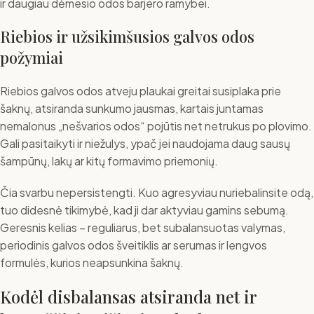
ir daugiau dėmesio odos barjero ramybei.
Riebios ir užsikimšusios galvos odos
požymiai
Riebios galvos odos atveju plaukai greitai susiplaka prie
šaknų, atsiranda sunkumo jausmas, kartais juntamas
nemalonus „nešvarios odos“ pojūtis net netrukus po plovimo.
Gali pasitaikyti ir niežulys, ypač jei naudojama daug sausų
šampūnų, lakų ar kitų formavimo priemonių.
Čia svarbu nepersistengti. Kuo agresyviau nuriebalinsite odą,
tuo didesnė tikimybė, kad ji dar aktyviau gamins sebumą.
Geresnis kelias – reguliarus, bet subalansuotas valymas,
periodinis galvos odos šveitiklis ar serumas ir lengvos
formulės, kurios neapsunkina šaknų.
Kodėl disbalansas atsiranda net ir