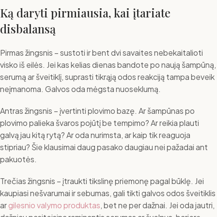
Ką daryti pirmiausia, kai įtariate
disbalansą
Pirmas žingsnis – sustoti ir bent dvi savaites nebekaitalioti
visko iš eilės. Jei kas kelias dienas bandote po naują šampūną,
serumą ar šveitiklį, suprasti tikrąją odos reakciją tampa beveik
neįmanoma. Galvos oda mėgsta nuoseklumą.
Antras žingsnis – įvertinti plovimo bazę. Ar šampūnas po
plovimo palieka švaros pojūtį be tempimo? Ar reikia plauti
galvą jau kitą rytą? Ar oda nurimsta, ar kaip tik reaguoja
stipriau? Šie klausimai daug pasako daugiau nei pažadai ant
pakuotės.
Trečias žingsnis – įtraukti tikslinę priemonę pagal būklę. Jei
kaupiasi nešvarumai ir sebumas, gali tikti galvos odos šveitiklis
ar
gilesnio valymo produktas
, bet ne per dažnai. Jei oda jautri,