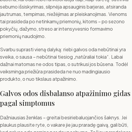
sebumo išsiskyrimas, silpnėja apsauginis barjeras, atsiranda
jautrumas, tempimas, niežėjimas ar pleiskanojimas. Vienoms
tai prasideda po netinkamų priemonių, kitoms – po sezono
pokyčių, dažymo, streso ar intensyvesnio formavimo
priemonių naudojimo.
Svarbu suprasti vieną dalyką: riebi galvos oda nebūtinai yra
sveika, o sausa – nebūtinai tiesiog „natūraliai tokia“. Labai
dažnai matomas ne odos tipas, o sutrikusi jos būsena. Todėl
veiksminga priežiūra prasideda ne nuo madingiausio
produkto, o nuo tikslaus atpažinimo.
Galvos odos disbalanso atpažinimo gidas
pagal simptomus
Dažniausias ženklas – greitai besiriebaluojančios šaknys. Jei
plaukus plausite ryte, o vakare jie jau praradę gaivą, gali būti,