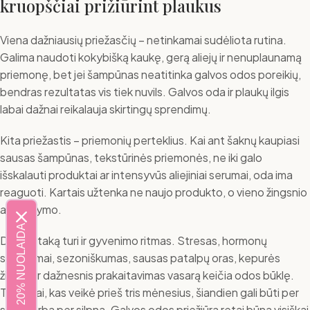
kruopščiai prižiūrint plaukus
Viena dažniausių priežasčių – netinkamai sudėliota rutina.
Galima naudoti kokybišką kaukę, gerą aliejų ir nenuplaunamą
priemonę, bet jei šampūnas neatitinka galvos odos poreikių,
bendras rezultatas vis tiek nuvils. Galvos oda ir plaukų ilgis
labai dažnai reikalauja skirtingų sprendimų.
Kita priežastis – priemonių perteklius. Kai ant šaknų kaupiasi
sausas šampūnas, tekstūrinės priemonės, ne iki galo
išskalauti produktai ar intensyvūs aliejiniai serumai, oda ima
reaguoti. Kartais užtenka ne naujo produkto, o vieno žingsnio
atsisakymo.
20% NUOLAIDA
Didelę įtaką turi ir gyvenimo ritmas. Stresas, hormonų
svyravimai, sezoniškumas, sausas patalpų oras, kepurės
žiemą ar dažnesnis prakaitavimas vasarą keičia odos būklę.
Todėl tai, kas veikė prieš tris mėnesius, šiandien gali būti per
sunku arba per silpna. Galvos odos priežiūra retai būna visiškai