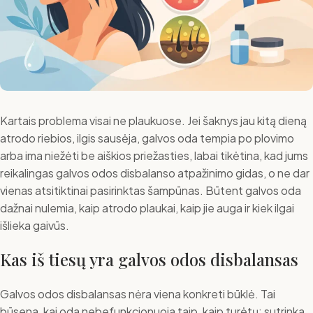
Kartais problema visai ne plaukuose. Jei šaknys jau kitą dieną
atrodo riebios, ilgis sausėja, galvos oda tempia po plovimo
arba ima niežėti be aiškios priežasties, labai tikėtina, kad jums
reikalingas galvos odos disbalanso atpažinimo gidas, o ne dar
vienas atsitiktinai pasirinktas šampūnas. Būtent galvos oda
dažnai nulemia, kaip atrodo plaukai, kaip jie auga ir kiek ilgai
išlieka gaivūs.
Kas iš tiesų yra galvos odos disbalansas
Galvos odos disbalansas nėra viena konkreti būklė. Tai
būsena, kai oda nebefunkcionuoja taip, kaip turėtų: sutrinka