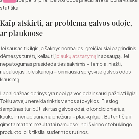
statiška.
Kaip atskirti, ar problema galvos odoje,
ar plaukuose
Jei sausas tik ilgis, o šaknys normalios, greičiausiai pagrindinis
dėmesys turėtų keliauti į
plaukų atstatymą
ir apsaugą. Jei
nepatogumas prasideda ties šaknimis – tempia, niežti,
riebaluojasi, pleiskanoja – pirmiausia spręskite galvos odos
klausimą.
Labai dažnas derinys yra riebi galvos oda ir sausi pažeisti ilgiai.
Tokiu atveju nereikia rinktis vienos stovyklos. Tiesiog
šampūnas turi būti skirtas galvos odai, o kondicionierius,
kaukė ir nenuplaunama priežiūra – plaukų ilgiui. Būtent čia ir
gimsta matomi rezultatai namuose: ne iš vieno stebuklingo
produkto, o iš tiksliai suderintos rutinos.