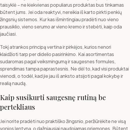
taisyklė – ne kiekvienas populiarus produktas bus tinkamas
būtent jums. Jei oda reaktyvi, nereikia iš karto pirkti penkių
žingsnių sistemos. Kur kas išmintingiau pradėti nuo vieno
prausiklio, vieno serumo ar vieno kremo ir stebėti, kaip oda
jaučiasi.
Tokį atrankos principą vertina ir pirkėjos, kurios nenori
klaidžioti tarp per didelio pasirinkimo. Kai asortimentas
sudaromas pagal veiksmingumą ir saugesnes formules,
sprendimas tampa paprastesnis. Ne dėl to, kad visi produktai
vienodi, o todėl, kad jie jau iš anksto atsijoti pagal kokybę ir
realią naudą.
Kaip susikurti saugesnę rutiną be
pertekliaus
Jei norite pradėti nuo praktiško žingsnio, peržiūrėkite ne visą
vonios lentyną, o dažniausiai naudojamas priemones. Būtent