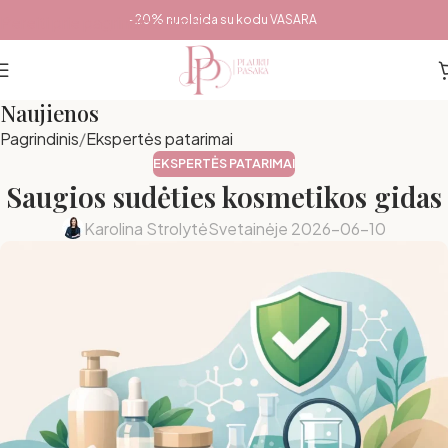
Pereiti prie pagrindinio turinio
-20% nuolaida su kodu VASARA
Naujienos
Pagrindinis
Ekspertės patarimai
EKSPERTĖS PATARIMAI
Saugios sudėties kosmetikos gidas
Karolina Strolytė
Svetainėje 2026-06-10