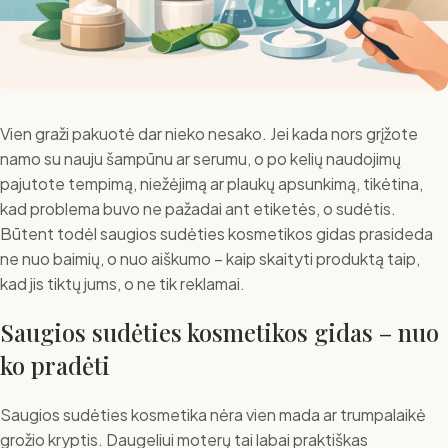
Vien graži pakuotė dar nieko nesako. Jei kada nors grįžote
namo su nauju šampūnu ar serumu, o po kelių naudojimų
pajutote tempimą, niežėjimą ar plaukų apsunkimą, tikėtina,
kad problema buvo ne pažadai ant etiketės, o sudėtis.
Būtent todėl saugios sudėties kosmetikos gidas prasideda
ne nuo baimių, o nuo aiškumo – kaip skaityti produktą taip,
kad jis tiktų jums, o ne tik reklamai.
Saugios sudėties kosmetikos gidas – nuo
ko pradėti
Saugios sudėties kosmetika nėra vien mada ar trumpalaikė
grožio kryptis. Daugeliui moterų tai labai praktiškas