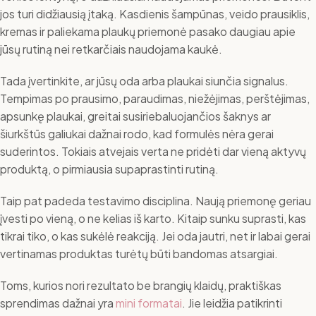
jos turi didžiausią įtaką. Kasdienis šampūnas, veido prausiklis,
kremas ir paliekama plaukų priemonė pasako daugiau apie
jūsų rutiną nei retkarčiais naudojama kaukė.
Tada įvertinkite, ar jūsų oda arba plaukai siunčia signalus.
Tempimas po prausimo, paraudimas, niežėjimas, perštėjimas,
apsunkę plaukai, greitai susiriebaluojančios šaknys ar
šiurkštūs galiukai dažnai rodo, kad formulės nėra gerai
suderintos. Tokiais atvejais verta ne pridėti dar vieną aktyvų
produktą, o pirmiausia supaprastinti rutiną.
Taip pat padeda testavimo disciplina. Naują priemonę geriau
įvesti po vieną, o ne kelias iš karto. Kitaip sunku suprasti, kas
tikrai tiko, o kas sukėlė reakciją. Jei oda jautri, net ir labai gerai
vertinamas produktas turėtų būti bandomas atsargiai.
Toms, kurios nori rezultato be brangių klaidų, praktiškas
sprendimas dažnai yra
mini formatai
. Jie leidžia patikrinti