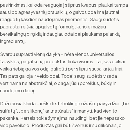
pasirinkimas, kai oda reaguoja į stiprius kvapus, plaukai tampa
sausi po agresyvesnių prausiklių, o galvos oda ima jautriai
reaguoti į kasdien naudojamas priemones. Saugi sudėtis
paprastai reiškia apgalvotą formulę, kurioje mažiau
bereikalingų dirgiklių ir daugiau odai bei plaukams palankių
ingredientų.
Svarbu suprasti vieną dalyką – nėra vienos universalios
taisyklės, pagal kurią produktas tinka visoms. Tai, kas puikiai
veikia riebią galvos odą, gali būti per stipru sausai ar jautriai.
Tas pats galioja ir veido odai. Todėl saugi sudėtis visada
vertinama ne abstrakčiai, o pagal jūsų poreikius, būklę ir
naudojimo dažnį.
Dažniausia klaida – ieškoti stebuklingo užrašo, pavyzdžiui, „be
sulfatų”, „be silikonų” ar „natūralus” ir manyti, kad vien to
pakanka. Kartais tokie žymėjimai naudingi, bet jie nepasako
viso paveikslo. Produktas gali būti švelnus ir su silikonais, o