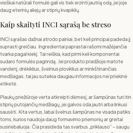
visiškai natūrali formulė gali vis tiek erzinti jautrią odą, jei joje
daug eterinių aliejų ar stiprių kvapiklių.
Kaip skaityti INCI sąrašą be streso
INCI sąrašas dažnai atrodo painiai, bet keli principai padeda jį
suprasti greičiau. Ingredientai paprastai rašomi mažėjančia
tvarka pagal kiekį. Tai reiškia, kad pirmi keli komponentai
sudaro formulės pagrindą. Jei produkto pradžioje matote
vandenį, drėkiklius, švelnius ploviklius ar minkštinančias
medžiagas, tai jau suteikia daugiau informacijos nei priekinė
etiketė.
Plaukų priežiūroje verta atkreipti dėmesį, ar šampūnas turi itin
stiprių putojančių medžiagų, jei galvos oda jautri arba linkusi
sausėti. Kita vertus, labai švelnus šampūnas ne visada patiks
toms, kurios naudoja daug formavimo priemonių ar greitai
susiriebaluoja. Čia prasideda tas svarbus „priklauso” – saugu