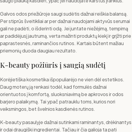
saugo plauką kasdien, ypač jei naudojate karštus įrankius.
Galvos odos priežiūroje saugi sudėtis dažnai reiškia balansą.
Per stiprūs šveitikliai ar per dažnai naudojami aktyvūs serumai
gali ne padėti, o išderinti odą. Jei juntate niežėjimą, tempimą
ar padidėjusį jautrumą, verta mažinti produktų kiekį ir grįžti prie
paprastesnės, raminančios rutinos. Kartais būtent mažiau
priemonių duoda daugiau rezultato.
K-beauty požiūris į saugią sudėtį
Korėjietiška kosmetika išpopuliarėjo ne vien dėl estetikos.
Daug moterų ją renkasi todėl, kad formulės dažnai
orientuotos į komfortą, sluoksniavimą be apkrovos ir odos
barjero palaikymą. Tai ypač patrauklu toms, kurios nori
veiksmingos, bet švelnios kasdienės rutinos.
K-beauty pasaulyje dažnai sutinkami raminantys, drėkinantys
ir odai draugiški ingredientai. Tačiau ir čia galioja ta pati