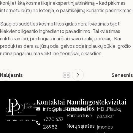
korėjietišką kosmetiką ir ekspertinį atrinkimą – kad pirkimas
internetu būtų ne loterija, o pasitikėjimą kuriantis pasirinkimas.
Saugios sudėties kosmetikos gidas nėra kvietimas bijoti
kiekvieno ilgesnio ingrediento pavadinimo. Tai kvietimas
rinktis ramiau, protingiau ir arčiau savo realių poreikių. Kai
produktas dera su jūsų oda, galvos oda ir plaukų būkle, grožio
rutina pagaliau ima veikti ne teoriškai, o kasdien.
Naujesnis
Senesnis
Kontaktai
Naudingos
Rekvizitai
nuorodos
info@plaukupasaka.lt
MB „Plaukų
Parduotuvė
pasaka“
+370 637
Norų sąrašas
28982
Įmonės