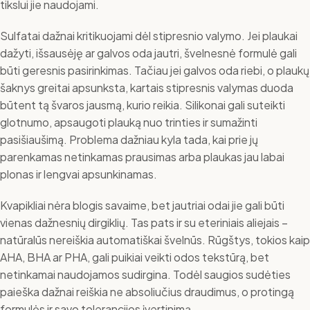
tikslui jie naudojami.
Sulfatai dažnai kritikuojami dėl stipresnio valymo. Jei plaukai
dažyti, išsausėję ar galvos oda jautri, švelnesnė formulė gali
būti geresnis pasirinkimas. Tačiau jei galvos oda riebi, o plaukų
šaknys greitai apsunksta, kartais stipresnis valymas duoda
būtent tą švaros jausmą, kurio reikia. Silikonai gali suteikti
glotnumo, apsaugoti plauką nuo trinties ir sumažinti
pasišiaušimą. Problema dažniau kyla tada, kai prie jų
parenkamas netinkamas prausimas arba plaukas jau labai
plonas ir lengvai apsunkinamas.
Kvapikliai nėra blogis savaime, bet jautriai odai jie gali būti
vienas dažnesnių dirgiklių. Tas pats ir su eteriniais aliejais –
natūralūs nereiškia automatiškai švelnūs. Rūgštys, tokios kaip
AHA, BHA ar PHA, gali puikiai veikti odos tekstūrą, bet
netinkamai naudojamos sudirgina. Todėl saugios sudėties
paieška dažnai reiškia ne absoliučius draudimus, o protingą
formulės ir savo tolerancijos įvertinimą.