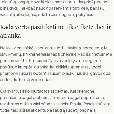
tekstūrą, kvapą, poveikį plaukams ar odai, dar prieš perkant
pilną dydį. Tai ypač naudinga renkantis tarp kelių panašių
variantų arba jei jūsų oda linkusi reaguoti į pokyčius.
Kada verta pasitikėti ne tik etikete, bet ir
atranka
Ne kiekviena pirkėja nori analizuoti kiekvieną ingredientą iki
smulkmenų. Ir tikrai nereikia tapti chemike, kad išsirinktumėte
gerą produktą. Kartais didžiausia vertė yra ne begalinė
pasiūla, o kruopšti atranka, kai aiškiai suprantate, kodėl
priemonė sukurta būtent sausam plaukui, jautriai galvos odai
ar dehidratuotai veido odai.
Čia svarbus ir konsultacijos aspektas. Kai priemonė
parenkama pagal problemą, o ne vien pagal populiarumą,
rezultatas dažniausiai būna tikslesnis. Plaukų Pasaka būtent
todėl taip aiškiai akcentuoja saugią sudėtį, originalią