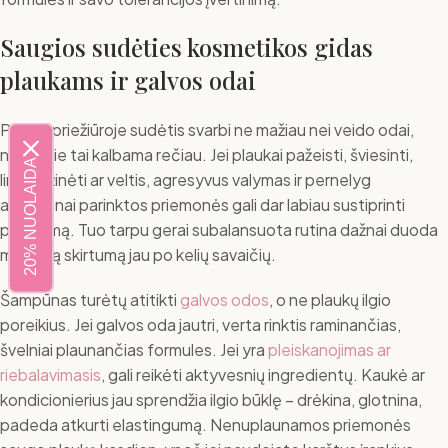
Saugios sudėties kosmetikos gidas
plaukams ir galvos odai
Plaukų priežiūroje sudėtis svarbi ne mažiau nei veido odai,
nors apie tai kalbama rečiau. Jei plaukai pažeisti, šviesinti,
20% NUOLAIDA
linkę lūžinėti ar veltis, agresyvus valymas ir pernelyg
atsitiktinai parinktos priemonės gali dar labiau sustiprinti
problemą. Tuo tarpu gerai subalansuota rutina dažnai duoda
matomą skirtumą jau po kelių savaičių.
Šampūnas turėtų atitikti
galvos odos
, o ne plaukų ilgio
poreikius. Jei galvos oda jautri, verta rinktis raminančias,
švelniai plaunančias formules. Jei yra
pleiskanojimas ar
riebalavimasis
, gali reikėti aktyvesnių ingredientų. Kaukė ar
kondicionierius jau sprendžia ilgio būklę – drėkina, glotnina,
padeda atkurti elastingumą. Nenuplaunamos priemonės