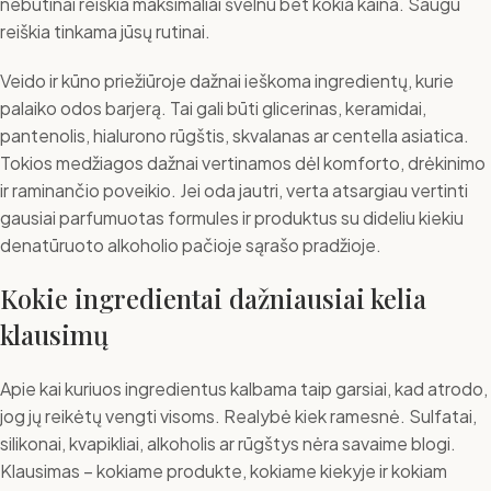
nebūtinai reiškia maksimaliai švelnu bet kokia kaina. Saugu
reiškia tinkama jūsų rutinai.
Veido ir kūno priežiūroje dažnai ieškoma ingredientų, kurie
palaiko odos barjerą. Tai gali būti glicerinas, keramidai,
pantenolis, hialurono rūgštis, skvalanas ar centella asiatica.
Tokios medžiagos dažnai vertinamos dėl komforto, drėkinimo
ir raminančio poveikio. Jei oda jautri, verta atsargiau vertinti
gausiai parfumuotas formules ir produktus su dideliu kiekiu
denatūruoto alkoholio pačioje sąrašo pradžioje.
Kokie ingredientai dažniausiai kelia
klausimų
Apie kai kuriuos ingredientus kalbama taip garsiai, kad atrodo,
jog jų reikėtų vengti visoms. Realybė kiek ramesnė. Sulfatai,
silikonai, kvapikliai, alkoholis ar rūgštys nėra savaime blogi.
Klausimas – kokiame produkte, kokiame kiekyje ir kokiam