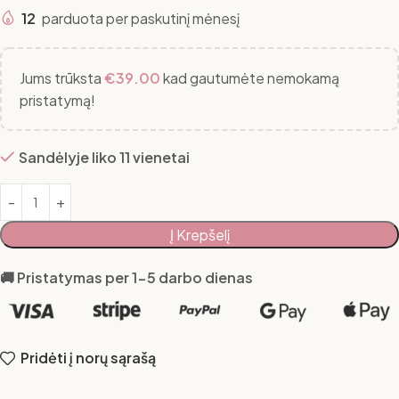
12
parduota per paskutinį mėnesį
Jums trūksta
€
39.00
kad gautumėte nemokamą
pristatymą!
Sandėlyje liko 11 vienetai
Į Krepšelį
🚚 Pristatymas per 1-5 darbo dienas
Pridėti į norų sąrašą