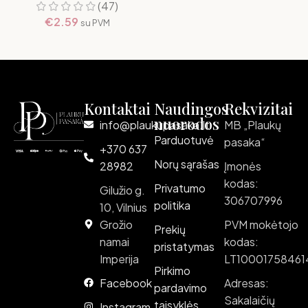
(47)
€
2.59
su PVM
Kontaktai
Naudingos
Rekvizitai
nuorodos
info@plaukupasaka.lt
MB „Plaukų
Parduotuvė
pasaka“
+370 637
Norų sąrašas
28982
Įmonės
kodas:
Privatumo
Gilužio g.
306707996
politika
10, Vilnius
Grožio
PVM mokėtojo
Prekių
namai
kodas:
pristatymas
Imperija
LT10001758461
Pirkimo
Facebook
Adresas:
pardavimo
Sakalaičių
taisyklės
Instagram