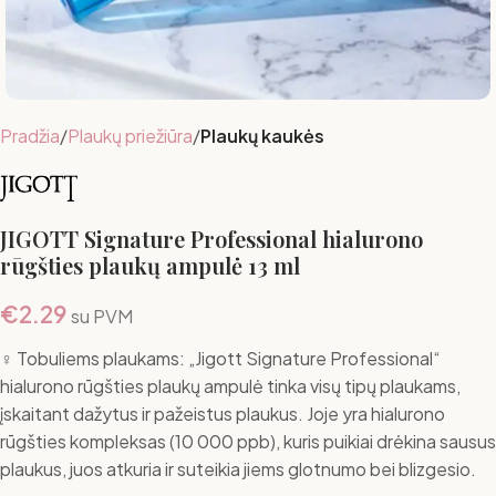
Pradžia
Plaukų priežiūra
Plaukų kaukės
JIGOTT Signature Professional hialurono
rūgšties plaukų ampulė 13 ml
€
2.29
su PVM
‍♀️ Tobuliems plaukams: „Jigott Signature Professional“
hialurono rūgšties plaukų ampulė tinka visų tipų plaukams,
įskaitant dažytus ir pažeistus plaukus. Joje yra hialurono
rūgšties kompleksas (10 000 ppb), kuris puikiai drėkina sausus
plaukus, juos atkuria ir suteikia jiems glotnumo bei blizgesio.