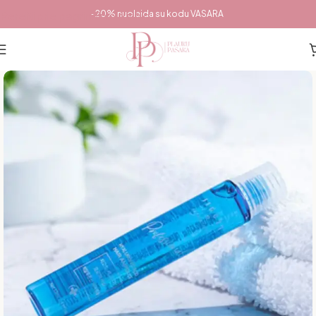
Pereiti prie pagrindinio turinio
-20% nuolaida su kodu VASARA