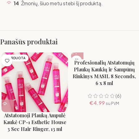
14
Žmonių, šiuo metu stebi šį produktą.
Panašūs produktai
IŠPARDUOTA
Profesionalių Atstatomųjų
Plaukų Kaukių ir Šampūnų
Rinkinys MASIL 8 Seconds,
6 x 8 ml
(6)
€
4.99
su PVM
Atstatomoji Plaukų Ampulė
Kaukė CP-1 Esthetic House
3 Sec Hair Ringer, 13 ml