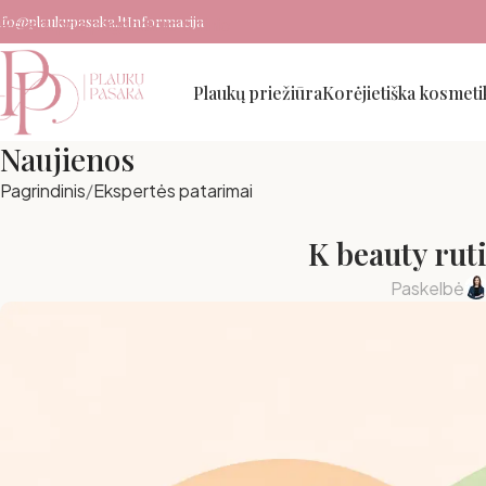
nfo@plaukupasaka.lt
Informacija
Pereiti prie pagrindinio turinio
Plaukų priežiūra
Korėjietiška kosmeti
Naujienos
Pagrindinis
Ekspertės patarimai
K beauty rut
Paskelbė