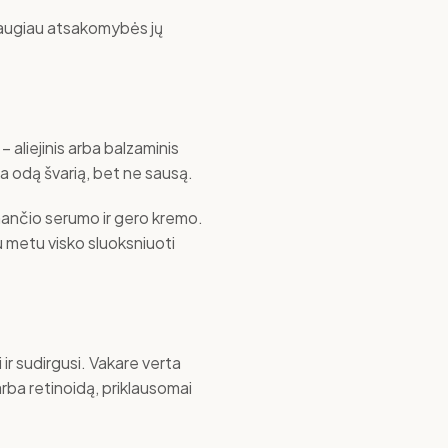
 daugiau atsakomybės jų
aliejinis arba balzaminis
eka odą švarią, bet ne sausą.
inančio serumo ir gero kremo.
nu metu visko sluoksniuoti
ir sudirgusi. Vakare verta
arba retinoidą, priklausomai