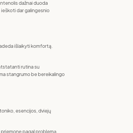
pantenolis dažnai duoda
 ieškoti dar galingesnio
padeda išlaikyti komfortą.
atstatanti rutina su
kiama stangrumo be bereikalingo
 toniko, esencijos, dviejų
vią priemonę pagal problemą.