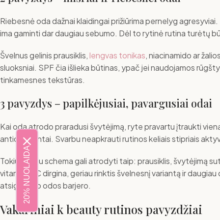
Riebesnė oda dažnai klaidingai prižiūrima pernelyg agresyviai
ima gaminti dar daugiau sebumo. Dėl to rytinė rutina turėtų b
Švelnus gelinis prausiklis,
lengvas tonikas
, niacinamido ar žali
sluoksniai. SPF čia išlieka būtinas, ypač jei naudojamos rūgšty
tinkamesnes tekstūras.
3 pavyzdys – papilkėjusiai, pavargusiai odai
Kai oda atrodo praradusi švytėjimą, ryte pravartu įtraukti vieną 
antioksidantai. Svarbu neapkrauti rutinos keliais stipriais akty
20% NUOLAIDA
Tokiu atveju schema gali atrodyti taip: prausiklis, švytėjimą s
vitaminas C dirgina, geriau rinktis švelnesnį variantą ir daugi
atsigavusio odos barjero.
Vakariniai k beauty rutinos pavyzdžiai