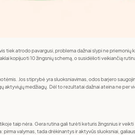
 vis tiek atrodo pavargusi, problema dažnai slypi ne priemonių k
klai kopijuoti 10 žingsnių schemą, o susidėlioti veikiančią ruti
uotėmis. Jos stiprybė yra sluoksniavimas, odos barjero saugoji
gų aktyviųjų medžiagų. Dėl to rezultatai dažnai ateina ne per vie
je taip nėra. Gera rutina gali turėti keturis žingsnius ir veikti
ka: pirma valymas, tada drėkinantys ir aktyvūs sluoksniai, galiau