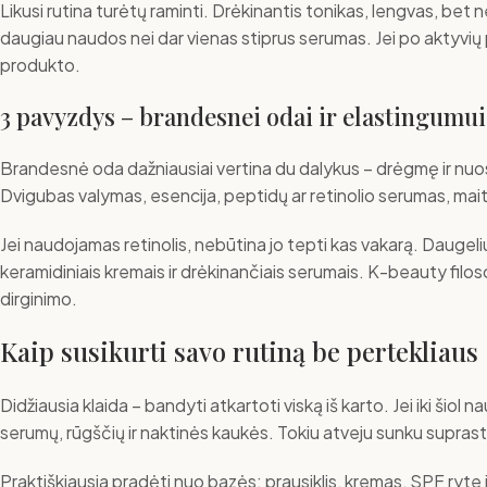
Likusi rutina turėtų raminti. Drėkinantis tonikas, lengvas, bet
daugiau naudos nei dar vienas stiprus serumas. Jei po aktyvių pr
produkto.
3 pavyzdys – brandesnei odai ir elastingumui
Brandesnė oda dažniausiai vertina du dalykus – drėgmę ir nuosek
Dvigubas valymas, esencija, peptidų ar retinolio serumas, ma
Jei naudojamas retinolis, nebūtina jo tepti kas vakarą. Daugeliui
keramidiniais kremais ir drėkinančiais serumais. K-beauty filos
dirginimo.
Kaip susikurti savo rutiną be pertekliaus
Didžiausia klaida – bandyti atkartoti viską iš karto. Jei iki šiol 
serumų, rūgščių ir naktinės kaukės. Tokiu atveju sunku suprasti,
Praktiškiausia pradėti nuo bazės: prausiklis, kremas, SPF ryte 