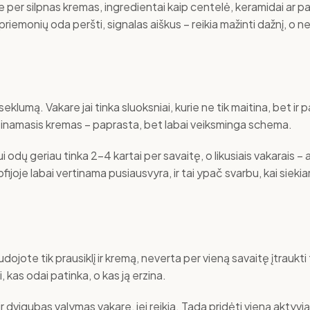
 ne per silpnas kremas, ingredientai kaip centelė, keramidai ar 
iemonių oda peršti, signalas aiškus – reikia mažinti dažnį, o ne
lumą. Vakare jai tinka sluoksniai, kurie ne tik maitina, bet ir 
itinamasis kremas – paprasta, bet labai veiksminga schema.
 odų geriau tinka 2-4 kartai per savaitę, o likusiais vakarais – 
ofijoje labai vertinama pusiausvyra, ir tai ypač svarbu, kai sie
naudojote tik prausiklį ir kremą, neverta per vieną savaitę įtraukti
 kas odai patinka, o kas ją erzina.
ir dvigubas valymas vakare, jei reikia. Tada pridėti vieną akty