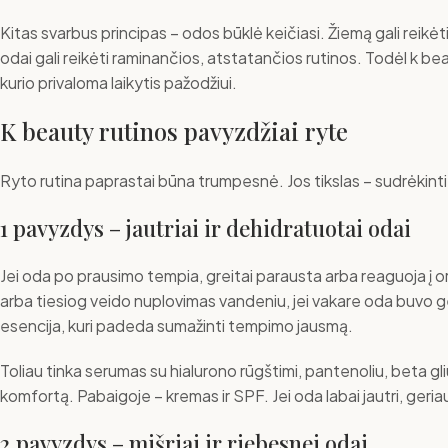
Kitas svarbus principas – odos būklė keičiasi. Žiemą gali reikė
odai gali reikėti raminančios, atstatančios rutinos. Todėl k bea
kurio privaloma laikytis pažodžiui.
K beauty rutinos pavyzdžiai ryte
Ryto rutina paprastai būna trumpesnė. Jos tikslas – sudrėkinti
1 pavyzdys – jautriai ir dehidratuotai odai
Jei oda po prausimo tempia, greitai parausta arba reaguoja į orų
arba tiesiog veido nuplovimas vandeniu, jei vakare oda buvo g
esencija, kuri padeda sumažinti tempimo jausmą.
Toliau tinka serumas su hialurono rūgštimi, pantenoliu, beta g
komfortą. Pabaigoje – kremas ir SPF. Jei oda labai jautri, geri
2 pavyzdys – mišriai ir riebesnei odai