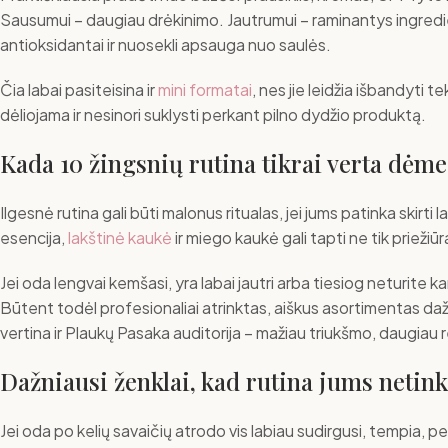
Sausumui – daugiau drėkinimo. Jautrumui – raminantys ingredie
antioksidantai ir nuosekli apsauga nuo saulės.
Čia labai pasiteisina ir
mini formatai
, nes jie leidžia išbandyti 
dėliojama ir nesinori suklysti perkant pilno dydžio produktą.
Kada 10 žingsnių rutina tikrai verta dėme
Ilgesnė rutina gali būti malonus ritualas, jei jums patinka skirti
esencija,
lakštinė kaukė
ir miego kaukė gali tapti ne tik prieži
Jei oda lengvai kemšasi, yra labai jautri arba tiesiog neturite
Būtent todėl profesionaliai atrinktas, aiškus asortimentas dažn
vertina ir Plaukų Pasaka auditorija – mažiau triukšmo, daugiau 
Dažniausi ženklai, kad rutina jums netin
Jei oda po kelių savaičių atrodo vis labiau sudirgusi, tempia, p