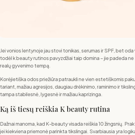
Jei vonios lentynoje jau stovi tonikas, serumas ir SPF, bet oda
todėl k beauty rutinos pavyzdžiai taip domina – jie padeda ne a
realų gyvenimo tempą.
Korėjietiška odos priežiūra patraukli ne vien estetiškomis pak
tariant, mažiau agresijos, daugiau drėkinimo, raminimo ir tikslin
tampa stabilesnė, lygesnė ir mažiau kaprizinga.
Ką iš tiesų reiškia K beauty rutina
Dažnai manoma, kad K-beauty visada reiškia 10 žingsnių. Praktiko
jei kiekviena priemonė parinkta tikslingai. Svarbiausia yra logi