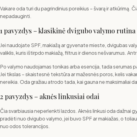
Vakare oda turi du pagrindinius poreikius – švarą ir atkūrimą
nepadauginti.
1 pavyzdys – klasikinė dvigubo valymo rutina
Jei naudojate SPF, makiažą ar gyvenate mieste, dvigubas valyma
valiklis, kuris ištirpdo makiažą, filtrus ir dienos nešvarumus. An
Po valymo naudojamas tonikas arba esencija, tada serumas pagal
Jei tikslas – skaistesnė tekstūra ar mažesnės poros, kelis vakar
nereikia. Oda gražiau atrodo tada, kai gauna ne maksimaliai daug, 
2 pavyzdys – aknės linkusiai odai
Čia svarbiausia neperlenkti lazdos. Aknės linkusi oda dažnai gy
pradėti nuo dvigubo valymo, jei buvo SPF ar makiažas, o toliau 
nuo odos tolerancijos.