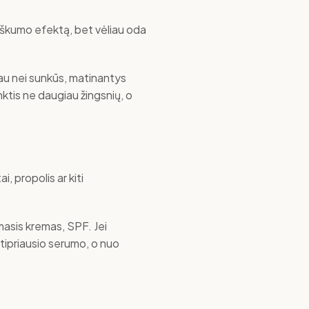
iškumo efektą, bet vėliau oda
iau nei sunkūs, matinantys
nktis ne daugiau žingsnių, o
, propolis ar kiti
amasis kremas, SPF. Jei
stipriausio serumo, o nuo