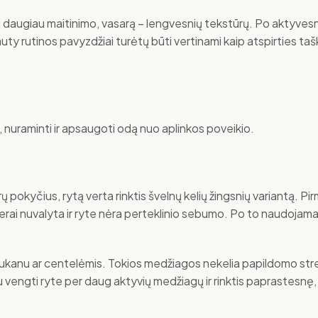
ti daugiau maitinimo, vasarą – lengvesnių tekstūrų. Po aktyvesni
uty rutinos pavyzdžiai turėtų būti vertinami kaip atspirties tašk
, nuraminti ir apsaugoti odą nuo aplinkos poveikio.
 pokyčius, rytą verta rinktis švelnų kelių žingsnių variantą. Pir
erai nuvalyta ir ryte nėra perteklinio sebumo. Po to naudojama
liukanu ar centelėmis. Tokios medžiagos nekelia papildomo stre
au vengti ryte per daug aktyvių medžiagų ir rinktis paprastesnę