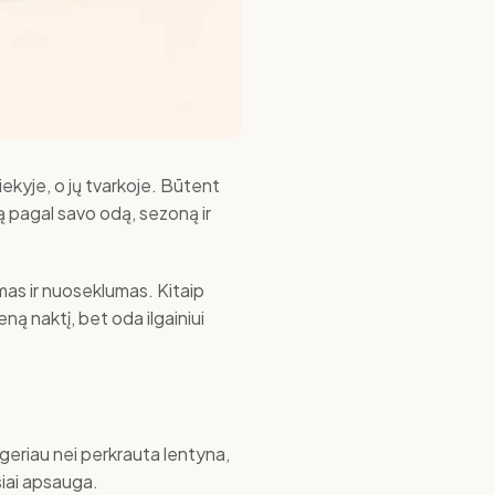
iekyje, o jų tvarkoje. Būtent
ną pagal savo odą, sezoną ir
mas ir nuoseklumas. Kitaip
ną naktį, bet oda ilgainiui
 geriau nei perkrauta lentyna,
siai apsauga.