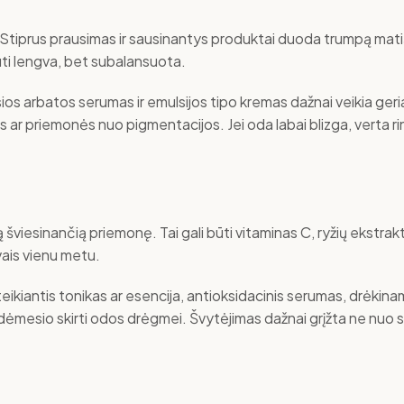
. Stiprus prausimas ir sausinantys produktai duoda trumpą mat
ūti lengva, bet subalansuota.
osios arbatos serumas ir emulsijos tipo kremas dažnai veikia ger
s ar priemonės nuo pigmentacijos. Jei oda labai blizga, verta ri
šviesinančią priemonę. Tai gali būti vitaminas C, ryžių ekstraktai
vais vienu metu.
uteikiantis tonikas ar esencija, antioksidacinis serumas, drėkin
au dėmesio skirti odos drėgmei. Švytėjimas dažnai grįžta ne nuo 