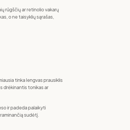
ų rūgščių ar retinolio vakarų
as, o ne taisyklių sąrašas,
miausia tinka lengvas prausiklis
s drėkinantis tonikas ar
so ir padeda palaikyti
, raminančią sudėtį.