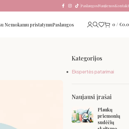
Paslaugos
Naujienos
Kontakt
0
/
€
0.
 su Nemokamu pristatymu
Paslaugos
Kategorijos
Ekspertės patarimai
Naujausi įrašai
Plaukų
priemonių
sudėčių
skaitymo