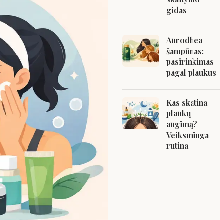
gidas
Aurodhea
šampūnas:
pasirinkimas
pagal plaukus
Kas skatina
plaukų
augimą?
Veiksminga
rutina