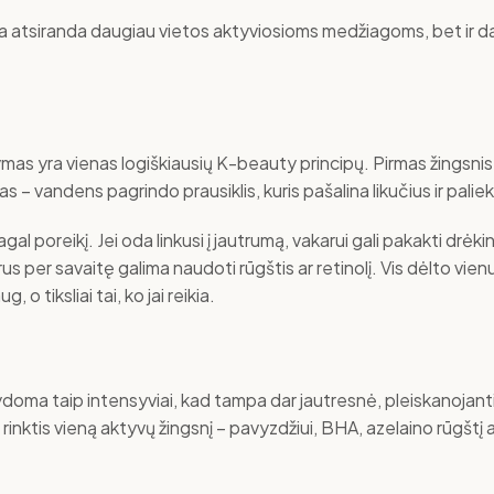
. Čia atsiranda daugiau vietos aktyviosioms medžiagoms, bet ir
s yra vienas logiškiausių K-beauty principų. Pirmas žingsnis – 
tras – vandens pagrindo prausiklis, kuris pašalina likučius ir pali
 poreikį. Jei oda linkusi į jautrumą, vakarui gali pakakti drėk
us per savaitę galima naudoti rūgštis ar retinolį. Vis dėlto vie
o tiksliai tai, ko jai reikia.
doma taip intensyviai, kad tampa dar jautresnė, pleiskanojanti 
rinktis vieną aktyvų žingsnį – pavyzdžiui, BHA, azelaino rūgštį 