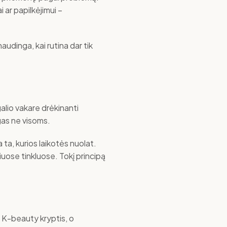
ar papilkėjimui –
audinga, kai rutina dar tik
tgalio vakare drėkinanti
ngas ne visoms.
ta, kurios laikotės nuolat.
iuose tinkluose. Tokį principą
ti K-beauty kryptis, o