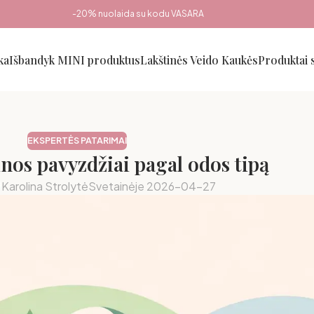
-20% nuolaida su kodu VASARA
ka
Išbandyk MINI produktus
Lakštinės Veido Kaukės
Produktai
EKSPERTĖS PATARIMAI
inos pavyzdžiai pagal odos tipą
Karolina Strolytė
Svetainėje 2026-04-27