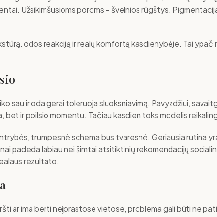
ntai. Užsikimšusioms poroms – švelnios rūgštys. Pigmentacijai 
tekstūrą, odos reakciją ir realų komfortą kasdienybėje. Tai ypač n
sio
 laiko sau ir oda gerai toleruoja sluoksniavimą. Pavyzdžiui, savai
ūra, bet ir poilsio momentu. Tačiau kasdien toks modelis reikali
 kantrybės, trumpesnė schema bus tvaresnė. Geriausia rutina yra 
ai padeda labiau nei šimtai atsitiktinių rekomendacijų socialin
realaus rezultato.
ka
eršti ar ima berti neįprastose vietose, problema gali būti ne pa