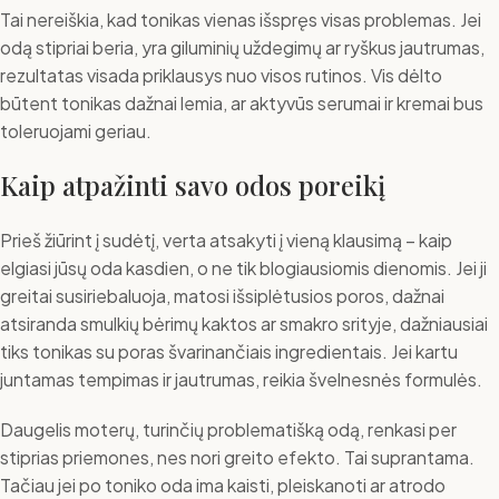
Tai nereiškia, kad tonikas vienas išspręs visas problemas. Jei
odą stipriai beria, yra giluminių uždegimų ar ryškus jautrumas,
rezultatas visada priklausys nuo visos rutinos. Vis dėlto
būtent tonikas dažnai lemia, ar aktyvūs serumai ir kremai bus
toleruojami geriau.
Kaip atpažinti savo odos poreikį
Prieš žiūrint į sudėtį, verta atsakyti į vieną klausimą – kaip
elgiasi jūsų oda kasdien, o ne tik blogiausiomis dienomis. Jei ji
greitai susiriebaluoja, matosi išsiplėtusios poros, dažnai
atsiranda smulkių bėrimų kaktos ar smakro srityje, dažniausiai
tiks tonikas su poras švarinančiais ingredientais. Jei kartu
juntamas tempimas ir jautrumas, reikia švelnesnės formulės.
Daugelis moterų, turinčių problematišką odą, renkasi per
stiprias priemones, nes nori greito efekto. Tai suprantama.
Tačiau jei po toniko oda ima kaisti, pleiskanoti ar atrodo