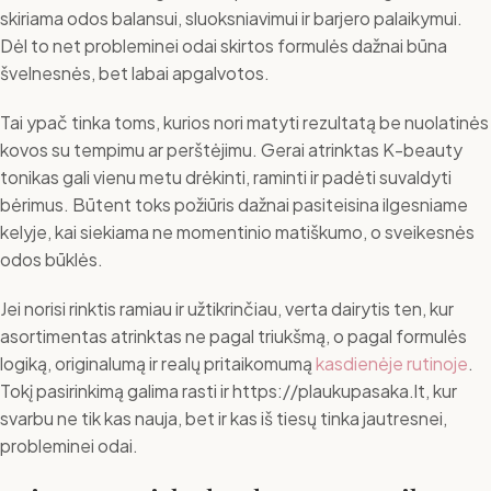
skiriama odos balansui, sluoksniavimui ir barjero palaikymui.
Dėl to net probleminei odai skirtos formulės dažnai būna
švelnesnės, bet labai apgalvotos.
Tai ypač tinka toms, kurios nori matyti rezultatą be nuolatinės
kovos su tempimu ar perštėjimu. Gerai atrinktas K-beauty
tonikas gali vienu metu drėkinti, raminti ir padėti suvaldyti
bėrimus. Būtent toks požiūris dažnai pasiteisina ilgesniame
kelyje, kai siekiama ne momentinio matiškumo, o sveikesnės
odos būklės.
Jei norisi rinktis ramiau ir užtikrinčiau, verta dairytis ten, kur
asortimentas atrinktas ne pagal triukšmą, o pagal formulės
logiką, originalumą ir realų pritaikomumą
kasdienėje rutinoje
.
Tokį pasirinkimą galima rasti ir https://plaukupasaka.lt, kur
svarbu ne tik kas nauja, bet ir kas iš tiesų tinka jautresnei,
probleminei odai.