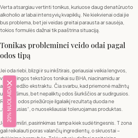
Verta atsargiau vertinti tonikus, kuriuose daug denatūruoto
alkoholio ar labai intensyvių kvapiklių. Ne kiekvienai odai jie
bus problema, bet jei veidas greitai parausta ar sausėja,
tokios formulės dažnai tik paaštrina situaciją.
Tonikas probleminei veido odai pagal
odos tipą
Jei oda riebi, blizgi ir su inkštirais, geriausiai veikia lengvos,
vandeningos tekstūros tonikai su BHA, niacinamidu ar
arbatmedžio ekstraktu. Čia svarbu, kad priemonė mažintų
20% NUOLAIDA
užsikimšimus, bet nepaliktų odos šiurkščios ar sudirgusios.
Riebios odos priežiūroje ilgalaikį rezultatą duoda ne
„stipriausias“, o nuosekliausiai toleruojamas produktas.
Jei oda mišri, pasirinkimas tampa kiek sudėtingesnis. T zona
gali reikalauti poras valančių ingredientų, o skruostai –