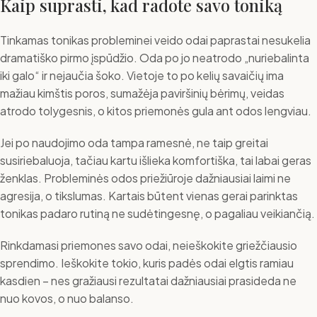
Kaip suprasti, kad radote savo toniką
Tinkamas tonikas probleminei veido odai paprastai nesukelia
dramatiško pirmo įspūdžio. Oda po jo neatrodo „nuriebalinta
iki galo“ ir nejaučia šoko. Vietoje to po kelių savaičių ima
mažiau kimštis poros, sumažėja paviršinių bėrimų, veidas
atrodo tolygesnis, o kitos priemonės gula ant odos lengviau.
Jei po naudojimo oda tampa ramesnė, ne taip greitai
susiriebaluoja, tačiau kartu išlieka komfortiška, tai labai geras
ženklas. Probleminės odos priežiūroje dažniausiai laimi ne
agresija, o tikslumas. Kartais būtent vienas gerai parinktas
tonikas padaro rutiną ne sudėtingesnę, o pagaliau veikiančią.
Rinkdamasi priemones savo odai, neieškokite griežčiausio
sprendimo. Ieškokite tokio, kuris padės odai elgtis ramiau
kasdien – nes gražiausi rezultatai dažniausiai prasideda ne
nuo kovos, o nuo balanso.