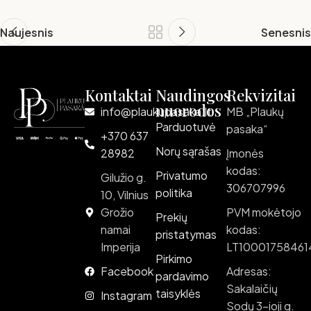
Naujesnis
Senesnis
Kontaktai
Naudingos
Rekvizitai
nuorodos
info@plaukupasaka.lt
MB „Plaukų
Parduotuvė
pasaka“
+370 637
Norų sąrašas
28982
Įmonės
kodas:
Privatumo
Gilužio g.
306707996
politika
10, Vilnius
Grožio
PVM mokėtojo
Prekių
namai
kodas:
pristatymas
Imperija
LT10001758461
Pirkimo
Facebook
Adresas:
pardavimo
Sakalaičių
taisyklės
Instagram
Sodų 3-ioji g.