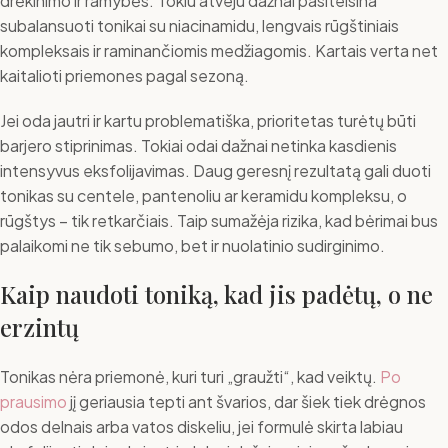
drėkinimo ir ramybės. Tokiu atveju dažnai pasiteisina
subalansuoti tonikai su niacinamidu, lengvais rūgštiniais
kompleksais ir raminančiomis medžiagomis. Kartais verta net
kaitalioti priemones pagal sezoną.
Jei oda jautri ir kartu problematiška, prioritetas turėtų būti
barjero stiprinimas. Tokiai odai dažnai netinka kasdienis
intensyvus eksfolijavimas. Daug geresnį rezultatą gali duoti
tonikas su centele, pantenoliu ar keramidu kompleksu, o
rūgštys – tik retkarčiais. Taip sumažėja rizika, kad bėrimai bus
palaikomi ne tik sebumo, bet ir nuolatinio sudirginimo.
Kaip naudoti toniką, kad jis padėtų, o ne
erzintų
Tonikas nėra priemonė, kuri turi „graužti“, kad veiktų.
Po
prausimo
jį geriausia tepti ant švarios, dar šiek tiek drėgnos
odos delnais arba vatos diskeliu, jei formulė skirta labiau