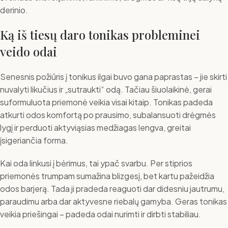
derinio.
Ką iš tiesų daro tonikas probleminei
veido odai
Senesnis požiūris į tonikus ilgai buvo gana paprastas – jie skirti
nuvalyti likučius ir „sutraukti“ odą. Tačiau šiuolaikinė, gerai
suformuluota priemonė veikia visai kitaip. Tonikas padeda
atkurti odos komfortą po prausimo, subalansuoti drėgmės
lygį ir perduoti aktyviąsias medžiagas lengva, greitai
įsigeriančia forma.
Kai oda linkusi į bėrimus, tai ypač svarbu. Per stiprios
priemonės trumpam sumažina blizgesį, bet kartu pažeidžia
odos barjerą. Tada ji pradeda reaguoti dar didesniu jautrumu,
paraudimu arba dar aktyvesne riebalų gamyba. Geras tonikas
veikia priešingai – padeda odai nurimti ir dirbti stabiliau.