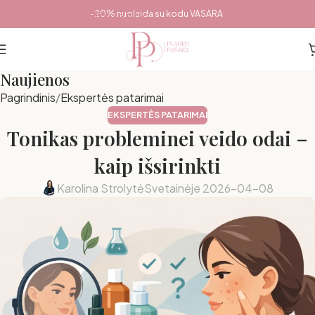
Pereiti prie pagrindinio turinio
-20% nuolaida su kodu VASARA
Naujienos
Pagrindinis
Ekspertės patarimai
EKSPERTĖS PATARIMAI
Tonikas probleminei veido odai –
kaip išsirinkti
Karolina Strolytė
Svetainėje 2026-04-08