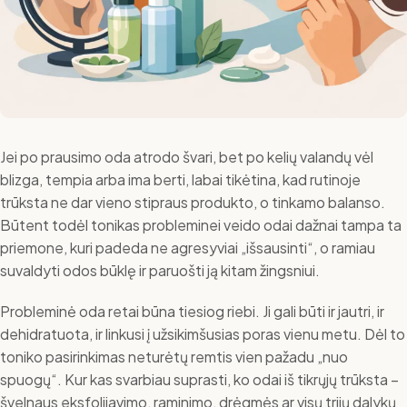
Jei po prausimo oda atrodo švari, bet po kelių valandų vėl
blizga, tempia arba ima berti, labai tikėtina, kad rutinoje
trūksta ne dar vieno stipraus produkto, o tinkamo balanso.
Būtent todėl tonikas probleminei veido odai dažnai tampa ta
priemone, kuri padeda ne agresyviai „išsausinti“, o ramiau
suvaldyti odos būklę ir paruošti ją kitam žingsniui.
Probleminė oda retai būna tiesiog riebi. Ji gali būti ir jautri, ir
dehidratuota, ir linkusi į užsikimšusias poras vienu metu. Dėl to
toniko pasirinkimas neturėtų remtis vien pažadu „nuo
spuogų“. Kur kas svarbiau suprasti, ko odai iš tikrųjų trūksta –
švelnaus eksfolijavimo, raminimo, drėgmės ar visų trijų dalykų