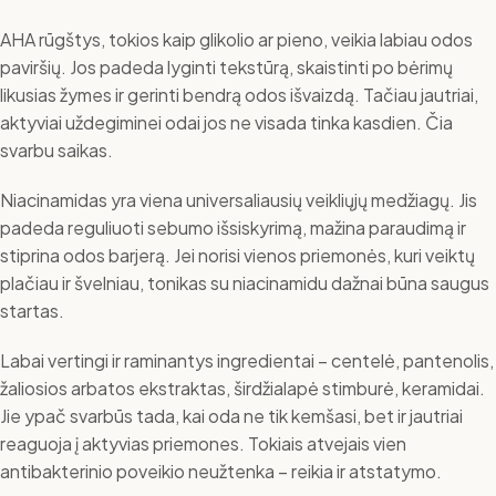
AHA rūgštys, tokios kaip glikolio ar pieno, veikia labiau odos
paviršių. Jos padeda lyginti tekstūrą, skaistinti po bėrimų
likusias žymes ir gerinti bendrą odos išvaizdą. Tačiau jautriai,
aktyviai uždegiminei odai jos ne visada tinka kasdien. Čia
svarbu saikas.
Niacinamidas yra viena universaliausių veikliųjų medžiagų. Jis
padeda reguliuoti sebumo išsiskyrimą, mažina paraudimą ir
stiprina odos barjerą. Jei norisi vienos priemonės, kuri veiktų
plačiau ir švelniau, tonikas su niacinamidu dažnai būna saugus
startas.
Labai vertingi ir raminantys ingredientai – centelė, pantenolis,
žaliosios arbatos ekstraktas, širdžialapė stimburė, keramidai.
Jie ypač svarbūs tada, kai oda ne tik kemšasi, bet ir jautriai
reaguoja į aktyvias priemones. Tokiais atvejais vien
antibakterinio poveikio neužtenka – reikia ir atstatymo.