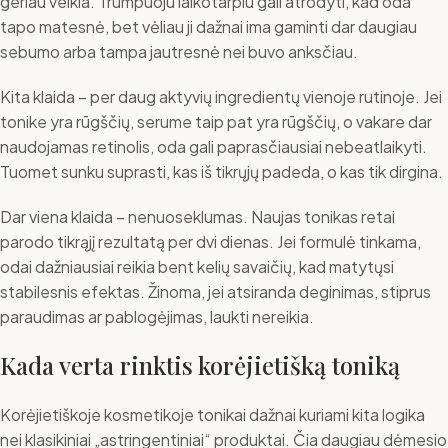
geriau veikia. Trumpuoju laikotarpiu gali atrodyti, kad oda
tapo matesnė, bet vėliau ji dažnai ima gaminti dar daugiau
sebumo arba tampa jautresnė nei buvo anksčiau.
Kita klaida – per daug aktyvių ingredientų vienoje rutinoje. Jei
tonike yra rūgščių, serume taip pat yra rūgščių, o vakare dar
naudojamas retinolis, oda gali paprasčiausiai nebeatlaikyti.
Tuomet sunku suprasti, kas iš tikrųjų padeda, o kas tik dirgina.
Dar viena klaida – nenuoseklumas. Naujas tonikas retai
parodo tikrąjį rezultatą per dvi dienas. Jei formulė tinkama,
odai dažniausiai reikia bent kelių savaičių, kad matytųsi
stabilesnis efektas. Žinoma, jei atsiranda deginimas, stiprus
paraudimas ar pablogėjimas, laukti nereikia.
Kada verta rinktis korėjietišką toniką
Korėjietiškoje kosmetikoje tonikai dažnai kuriami kita logika
nei klasikiniai „astringentiniai“ produktai. Čia daugiau dėmesio