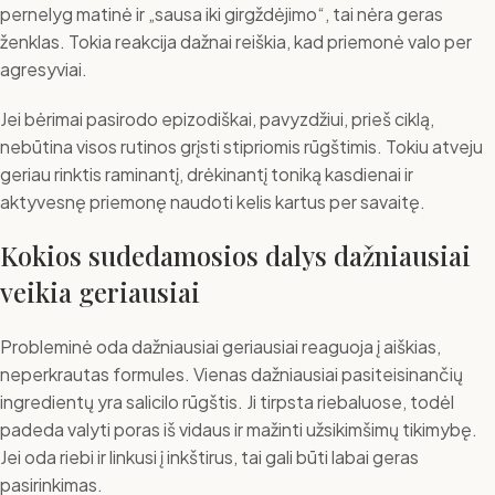
pernelyg matinė ir „sausa iki girgždėjimo“, tai nėra geras
ženklas. Tokia reakcija dažnai reiškia, kad priemonė valo per
agresyviai.
Jei bėrimai pasirodo epizodiškai, pavyzdžiui, prieš ciklą,
nebūtina visos rutinos grįsti stipriomis rūgštimis. Tokiu atveju
geriau rinktis raminantį, drėkinantį toniką kasdienai ir
aktyvesnę priemonę naudoti kelis kartus per savaitę.
Kokios sudedamosios dalys dažniausiai
veikia geriausiai
Probleminė oda dažniausiai geriausiai reaguoja į aiškias,
neperkrautas formules. Vienas dažniausiai pasiteisinančių
ingredientų yra salicilo rūgštis. Ji tirpsta riebaluose, todėl
padeda valyti poras iš vidaus ir mažinti užsikimšimų tikimybę.
Jei oda riebi ir linkusi į inkštirus, tai gali būti labai geras
pasirinkimas.