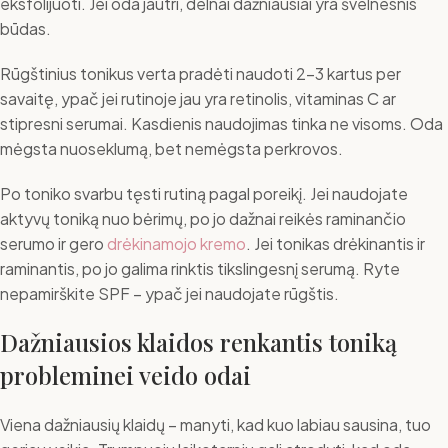
eksfolijuoti. Jei oda jautri, delnai dažniausiai yra švelnesnis
būdas.
Rūgštinius tonikus verta pradėti naudoti 2-3 kartus per
savaitę, ypač jei rutinoje jau yra retinolis, vitaminas C ar
stipresni serumai. Kasdienis naudojimas tinka ne visoms. Oda
mėgsta nuoseklumą, bet nemėgsta perkrovos.
Po toniko svarbu tęsti rutiną pagal poreikį. Jei naudojate
aktyvų toniką nuo bėrimų, po jo dažnai reikės raminančio
serumo ir gero
drėkinamojo kremo
. Jei tonikas drėkinantis ir
raminantis, po jo galima rinktis tikslingesnį serumą. Ryte
nepamirškite SPF – ypač jei naudojate rūgštis.
Dažniausios klaidos renkantis toniką
probleminei veido odai
Viena dažniausių klaidų – manyti, kad kuo labiau sausina, tuo