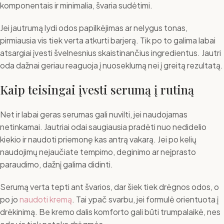
komponentais ir minimalia, švaria sudėtimi.
Jei jautrumą lydi odos papilkėjimas ar nelygus tonas,
pirmiausia vis tiek verta atkurti barjerą. Tik po to galima labai
atsargiai įvesti švelnesnius skaistinančius ingredientus. Jautri
oda dažnai geriau reaguoja į nuoseklumą nei į greitą rezultatą.
Kaip teisingai įvesti serumą į rutiną
Net ir labai geras serumas gali nuvilti, jei naudojamas
netinkamai. Jautriai odai saugiausia pradėti nuo nedidelio
kiekio ir naudoti priemonę kas antrą vakarą. Jei po kelių
naudojimų nejaučiate tempimo, deginimo ar neįprasto
paraudimo, dažnį galima didinti.
Serumą verta tepti ant švarios, dar šiek tiek drėgnos odos, o
po jo
naudoti kremą
. Tai ypač svarbu, jei formulė orientuota į
drėkinimą. Be kremo dalis komforto gali būti trumpalaikė, nes