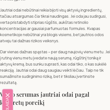
Jautriai odai nebūtinai reikia bijoti visų aktyvių ingredientų,
tačiau atsargumas čia tikrai naudingas. Jei oda jau sudirgusi,
verta pristabdyti stiprias rūgštis, aukštas retinolio
koncentracijas ar gausiai parfumuotas formules. Kvapas
kosmetikoje nebūtinai yra blogis visiems, bet jautrios odos
atveju tai dažnas rizikos veiksnys.
Dar vienas dažnas spąstas – per daug naujovių vienu metu. Jei
į rutiną vienu metu įvedate naują serumą, rūgštinį toniką ir
aktyvų kremą, bus sunku suprasti, kas odai tiko, o kas sukėlė
reakciją. Jautriai odai daug saugiau veikti lėčiau. Taip ne tik
sumažinsite sudirginimo riziką, bet ir tiksliau įvertinsite
rezultatą.
Veido serumas jautriai odai pagal
konkretų poreikį