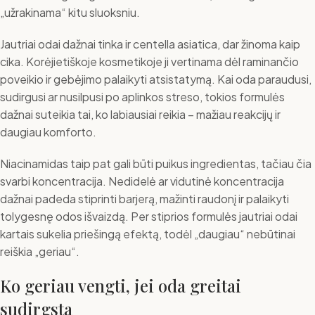
„užrakinama“ kitu sluoksniu.
Jautriai odai dažnai tinka ir centella asiatica, dar žinoma kaip
cika. Korėjietiškoje kosmetikoje ji vertinama dėl raminančio
poveikio ir gebėjimo palaikyti atsistatymą. Kai oda paraudusi,
sudirgusi ar nusilpusi po aplinkos streso, tokios formulės
dažnai suteikia tai, ko labiausiai reikia – mažiau reakcijų ir
daugiau komforto.
Niacinamidas taip pat gali būti puikus ingredientas, tačiau čia
svarbi koncentracija. Nedidelė ar vidutinė koncentracija
dažnai padeda stiprinti barjerą, mažinti raudonį ir palaikyti
tolygesnę odos išvaizdą. Per stiprios formulės jautriai odai
kartais sukelia priešingą efektą, todėl „daugiau“ nebūtinai
reiškia „geriau“.
Ko geriau vengti, jei oda greitai
sudirgsta