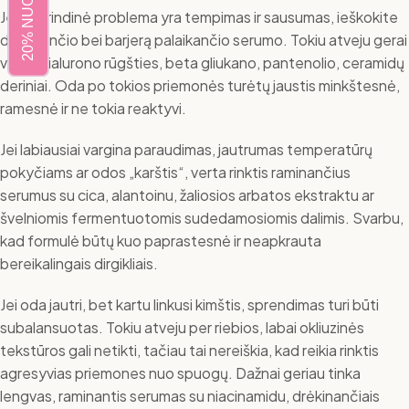
20% NUOLAIDA
Jei pagrindinė problema yra tempimas ir sausumas, ieškokite
drėkinančio bei barjerą palaikančio serumo. Tokiu atveju gerai
veikia hialurono rūgšties, beta gliukano, pantenolio, ceramidų
deriniai. Oda po tokios priemonės turėtų jaustis minkštesnė,
ramesnė ir ne tokia reaktyvi.
Jei labiausiai vargina paraudimas, jautrumas temperatūrų
pokyčiams ar odos „karštis“, verta rinktis raminančius
serumus su cica, alantoinu, žaliosios arbatos ekstraktu ar
švelniomis fermentuotomis sudedamosiomis dalimis. Svarbu,
kad formulė būtų kuo paprastesnė ir neapkrauta
bereikalingais dirgikliais.
Jei oda jautri, bet kartu linkusi kimštis, sprendimas turi būti
subalansuotas. Tokiu atveju per riebios, labai okliuzinės
tekstūros gali netikti, tačiau tai nereiškia, kad reikia rinktis
agresyvias priemones nuo spuogų. Dažnai geriau tinka
lengvas, raminantis serumas su niacinamidu, drėkinančiais