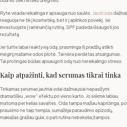
oda vis tiek neteks drėgmės.
Ryte visada reikalinga ir apsauga nuo saulės.
Jautri oda
dažnai
reaguoja ne tik į kosmetiką, bet ir į aplinkos poveikį. Jei
investuojate į raminančią rutiną, SPF padeda išsaugoti jos
rezultatą.
Jei turite labai reaktyvią odą, prasminga iš pradžių atlikti
mėginį mažame odos plote. Tai nėra perdėtas atsargumas.
Tai protingas būdas apsaugoti odą nuo nereikalingo streso.
Kaip atpažinti, kad serumas tikrai tinka
Tinkamas serumas jautriai odai dažniausiai nepasižymi
dramatišku „wow“ efektu po vieno karto. Jo sėkmė labiau
matoma per kelias savaites. Oda tampa mažiau kaprizinga, po
prausimo ne taip tempia, sumažėja paraudimo epizodų,
makiažas gražiau gula, o pati rutina nebekelia įtampos.