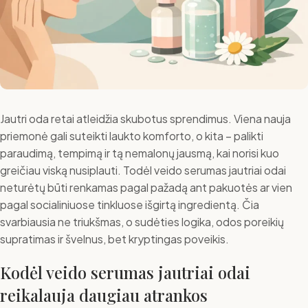
Jautri oda retai atleidžia skubotus sprendimus. Viena nauja
priemonė gali suteikti laukto komforto, o kita – palikti
paraudimą, tempimą ir tą nemalonų jausmą, kai norisi kuo
greičiau viską nusiplauti. Todėl veido serumas jautriai odai
neturėtų būti renkamas pagal pažadą ant pakuotės ar vien
pagal socialiniuose tinkluose išgirtą ingredientą. Čia
svarbiausia ne triukšmas, o sudėties logika, odos poreikių
supratimas ir švelnus, bet kryptingas poveikis.
Kodėl veido serumas jautriai odai
reikalauja daugiau atrankos