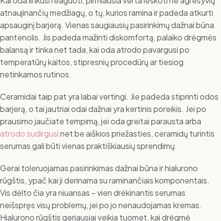
Kai oda linkusi reaguoti, pirmiausia verta ieškoti ne agresyvių
atnaujinančių medžiagų, o tų, kurios ramina ir padeda atkurti
apsauginį barjerą. Vienas saugiausių pasirinkimų dažnai būna
pantenolis. Jis padeda mažinti diskomfortą, palaiko drėgmės
balansą ir tinka net tada, kai oda atrodo pavargusi po
temperatūrų kaitos, stipresnių procedūrų ar tiesiog
netinkamos rutinos.
Ceramidai taip pat yra labai vertingi. Jie padeda stiprinti odos
barjerą, o tai jautriai odai dažnai yra kertinis poreikis. Jei po
prausimo jaučiate tempimą, jei oda greitai parausta arba
atrodo sudirgusi
net be aiškios priežasties, ceramidų turintis
serumas gali būti vienas praktiškiausių sprendimų.
Gerai toleruojamas pasirinkimas dažnai būna ir hialurono
rūgštis, ypač kai ji derinama su raminančiais komponentais.
Vis dėlto čia yra niuansas – vien drėkinantis serumas
neišspręs visų problemų, jei po jo nenaudojamas kremas.
Hialurono rūgštis geriausiai veikia tuomet, kai drėgmė