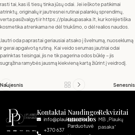
rasti tai, kas iš tiesų tinka jūsų odai. Jei ieškote patikimai
atrinktų, originalių ir jautresnei rutinai palankių sprendimų,
verta pasižvalgyti ir https://plaukupasaka.lt, kur korėjietiška
kosmetika atrenkama ne dėl triukšmo, o dėl realios naudos.
Jautri oda paprastai geriausiai atsako į švelnumą, nuoseklumą
ir gerai apgalvotą rutiną. Kai veido serumas jautriai odai
parinktas teisingai, jis ne tik pagerina odos būklę – jis
sugrąžina ramybės jausmą kiekvieną kartą žiūrint į veidrodį.
Naujesnis
Senesnis
Kontaktai
Naudingos
Rekvizitai
nuorodos
info@plaukupasaka.lt
MB „Plaukų
Parduotuvė
pasaka“
+370 637