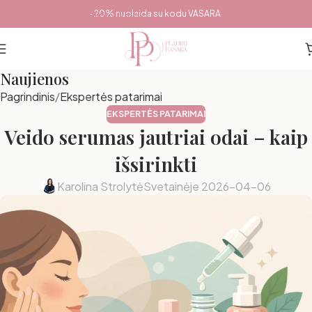
Pereiti prie pagrindinio turinio
-20% nuolaida su kodu VASARA
Naujienos
Pagrindinis
Ekspertės patarimai
EKSPERTĖS PATARIMAI
Veido serumas jautriai odai – kaip
išsirinkti
Karolina Strolytė
Svetainėje 2026-04-06