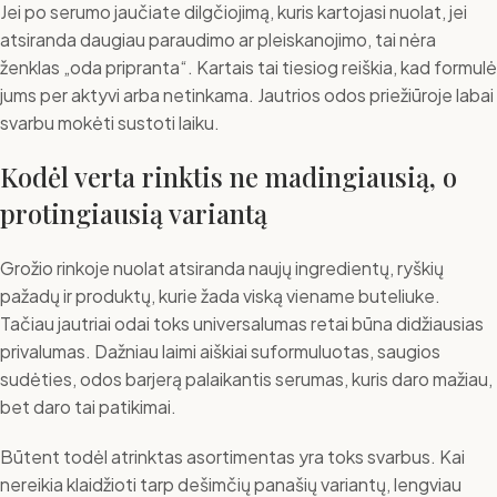
Jei po serumo jaučiate dilgčiojimą, kuris kartojasi nuolat, jei
atsiranda daugiau paraudimo ar pleiskanojimo, tai nėra
ženklas „oda pripranta“. Kartais tai tiesiog reiškia, kad formulė
jums per aktyvi arba netinkama. Jautrios odos priežiūroje labai
svarbu mokėti sustoti laiku.
Kodėl verta rinktis ne madingiausią, o
protingiausią variantą
Grožio rinkoje nuolat atsiranda naujų ingredientų, ryškių
pažadų ir produktų, kurie žada viską viename buteliuke.
Tačiau jautriai odai toks universalumas retai būna didžiausias
privalumas. Dažniau laimi aiškiai suformuluotas, saugios
sudėties, odos barjerą palaikantis serumas, kuris daro mažiau,
bet daro tai patikimai.
Būtent todėl atrinktas asortimentas yra toks svarbus. Kai
nereikia klaidžioti tarp dešimčių panašių variantų, lengviau