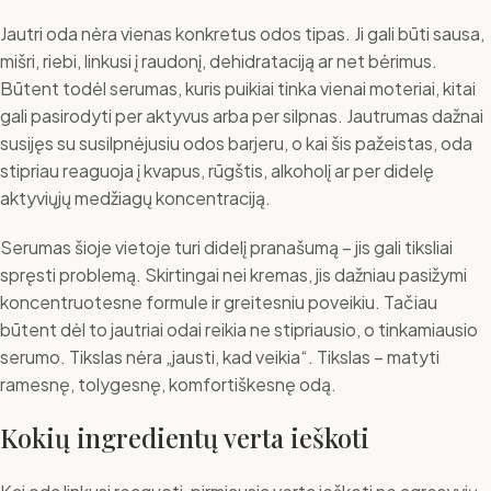
Jautri oda nėra vienas konkretus odos tipas. Ji gali būti sausa,
mišri, riebi, linkusi į raudonį, dehidrataciją ar net bėrimus.
Būtent todėl serumas, kuris puikiai tinka vienai moteriai, kitai
gali pasirodyti per aktyvus arba per silpnas. Jautrumas dažnai
susijęs su susilpnėjusiu odos barjeru, o kai šis pažeistas, oda
stipriau reaguoja į kvapus, rūgštis, alkoholį ar per didelę
aktyviųjų medžiagų koncentraciją.
Serumas šioje vietoje turi didelį pranašumą – jis gali tiksliai
spręsti problemą. Skirtingai nei kremas, jis dažniau pasižymi
koncentruotesne formule ir greitesniu poveikiu. Tačiau
būtent dėl to jautriai odai reikia ne stipriausio, o tinkamiausio
serumo. Tikslas nėra „jausti, kad veikia“. Tikslas – matyti
ramesnę, tolygesnę, komfortiškesnę odą.
Kokių ingredientų verta ieškoti