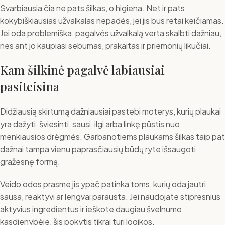
Svarbiausia čia ne pats šilkas, o higiena. Net ir pats
kokybiškiausias užvalkalas nepadės, jei jis bus retai keičiamas.
Jei oda problemiška, pagalvės užvalkalą verta skalbti dažniau,
nes ant jo kaupiasi sebumas, prakaitas ir priemonių likučiai.
Kam šilkinė pagalvė labiausiai
pasiteisina
Didžiausią skirtumą dažniausiai pastebi moterys, kurių plaukai
yra dažyti, šviesinti, sausi, ilgi arba linkę pūstis nuo
menkiausios drėgmės. Garbanotiems plaukams šilkas taip pat
dažnai tampa vienu paprasčiausių būdų ryte išsaugoti
gražesnę formą.
Veido odos prasme jis ypač patinka toms, kurių oda jautri,
sausa, reaktyvi ar lengvai parausta. Jei naudojate stipresnius
aktyvius ingredientus ir ieškote daugiau švelnumo
kasdienybėje, šis pokytis tikrai turi logikos.