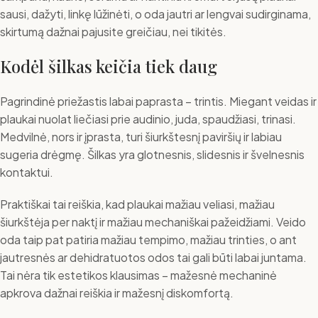
sausi, dažyti, linkę lūžinėti, o oda jautri ar lengvai sudirginama,
skirtumą dažnai pajusite greičiau, nei tikitės.
Kodėl šilkas keičia tiek daug
Pagrindinė priežastis labai paprasta – trintis. Miegant veidas ir
plaukai nuolat liečiasi prie audinio, juda, spaudžiasi, trinasi.
Medvilnė, nors ir įprasta, turi šiurkštesnį paviršių ir labiau
sugeria drėgmę. Šilkas yra glotnesnis, slidesnis ir švelnesnis
kontaktui.
Praktiškai tai reiškia, kad plaukai mažiau veliasi, mažiau
šiurkštėja per naktį ir mažiau mechaniškai pažeidžiami. Veido
oda taip pat patiria mažiau tempimo, mažiau trinties, o ant
jautresnės ar dehidratuotos odos tai gali būti labai juntama.
Tai nėra tik estetikos klausimas – mažesnė mechaninė
apkrova dažnai reiškia ir mažesnį diskomfortą.