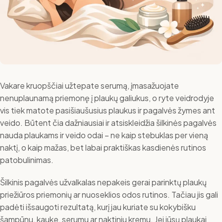
Vakare kruopščiai užtepate serumą, įmasažuojate
nenuplaunamą priemonę į plaukų galiukus, o ryte veidrodyje
vis tiek matote pasišiaušusius plaukus ir pagalvės žymes ant
veido. Būtent čia dažniausiai ir atsiskleidžia šilkinės pagalvės
nauda plaukams ir veido odai – ne kaip stebuklas per vieną
naktį, o kaip mažas, bet labai praktiškas kasdienės rutinos
patobulinimas.
Šilkinis pagalvės užvalkalas nepakeis gerai parinktų plaukų
priežiūros priemonių ar nuoseklios odos rutinos. Tačiau jis gali
padėti išsaugoti rezultatą, kurį jau kuriate su kokybišku
šampūnu, kauke, serumu ar naktiniu kremu. Jei jūsų plaukai