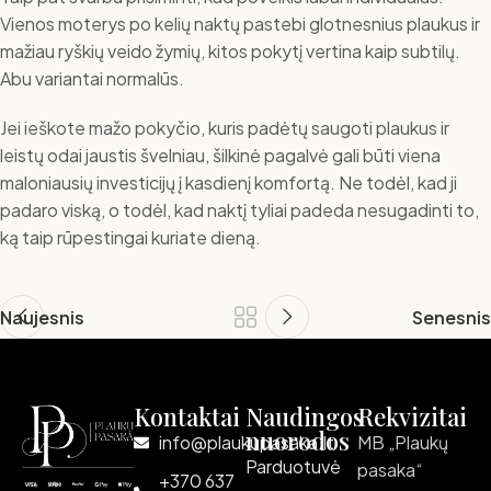
Vienos moterys po kelių naktų pastebi glotnesnius plaukus ir
mažiau ryškių veido žymių, kitos pokytį vertina kaip subtilų.
Abu variantai normalūs.
Jei ieškote mažo pokyčio, kuris padėtų saugoti plaukus ir
leistų odai jaustis švelniau, šilkinė pagalvė gali būti viena
maloniausių investicijų į kasdienį komfortą. Ne todėl, kad ji
padaro viską, o todėl, kad naktį tyliai padeda nesugadinti to,
ką taip rūpestingai kuriate dieną.
Naujesnis
Senesnis
Kontaktai
Naudingos
Rekvizitai
nuorodos
info@plaukupasaka.lt
MB „Plaukų
Parduotuvė
pasaka“
+370 637