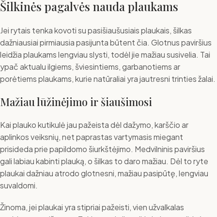
Šilkinės pagalvės nauda plaukams
Jei rytais tenka kovoti su pasišiaušusiais plaukais, šilkas
dažniausiai pirmiausia pasijunta būtent čia. Glotnus paviršius
leidžia plaukams lengviau slysti, todėl jie mažiau susivelia. Tai
ypač aktualu ilgiems, šviesintiems, garbanotiems ar
porėtiems plaukams, kurie natūraliai yra jautresni trinties žalai.
Mažiau lūžinėjimo ir šiaušimosi
Kai plauko kutikulė jau pažeista dėl dažymo, karščio ar
aplinkos veiksnių, net paprastas vartymasis miegant
prisideda prie papildomo šiurkštėjimo. Medvilninis paviršius
gali labiau kabinti plauką, o šilkas to daro mažiau. Dėl to ryte
plaukai dažniau atrodo glotnesni, mažiau pasipūtę, lengviau
suvaldomi.
Žinoma, jei plaukai yra stipriai pažeisti, vien užvalkalas