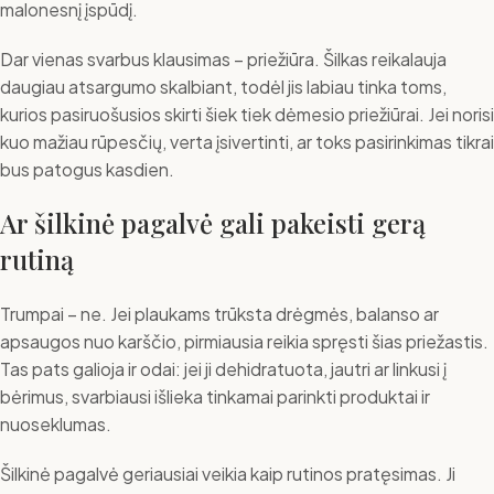
malonesnį įspūdį.
Dar vienas svarbus klausimas – priežiūra. Šilkas reikalauja
daugiau atsargumo skalbiant, todėl jis labiau tinka toms,
kurios pasiruošusios skirti šiek tiek dėmesio priežiūrai. Jei norisi
kuo mažiau rūpesčių, verta įsivertinti, ar toks pasirinkimas tikrai
bus patogus kasdien.
Ar šilkinė pagalvė gali pakeisti gerą
rutiną
Trumpai – ne. Jei plaukams trūksta drėgmės, balanso ar
apsaugos nuo karščio, pirmiausia reikia spręsti šias priežastis.
Tas pats galioja ir odai: jei ji dehidratuota, jautri ar linkusi į
bėrimus, svarbiausi išlieka tinkamai parinkti produktai ir
nuoseklumas.
Šilkinė pagalvė geriausiai veikia kaip rutinos pratęsimas. Ji