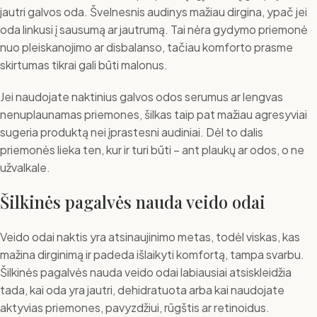
jautri galvos oda. Švelnesnis audinys mažiau dirgina, ypač jei
oda linkusi į sausumą ar jautrumą. Tai nėra gydymo priemonė
nuo pleiskanojimo ar disbalanso, tačiau komforto prasme
skirtumas tikrai gali būti malonus.
Jei naudojate naktinius galvos odos serumus ar lengvas
nenuplaunamas priemones, šilkas taip pat mažiau agresyviai
sugeria produktą nei įprastesni audiniai. Dėl to dalis
priemonės lieka ten, kur ir turi būti – ant plaukų ar odos, o ne
užvalkale.
Šilkinės pagalvės nauda veido odai
Veido odai naktis yra atsinaujinimo metas, todėl viskas, kas
mažina dirginimą ir padeda išlaikyti komfortą, tampa svarbu.
Šilkinės pagalvės nauda veido odai labiausiai atsiskleidžia
tada, kai oda yra jautri, dehidratuota arba kai naudojate
aktyvias priemones, pavyzdžiui, rūgštis ar retinoidus.