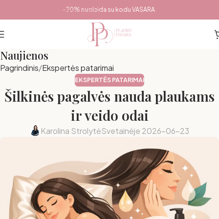
Pereiti prie pagrindinio turinio
-20% nuolaida su kodu VASARA
Naujienos
Pagrindinis
Ekspertės patarimai
EKSPERTĖS PATARIMAI
Šilkinės pagalvės nauda plaukams
ir veido odai
Karolina Strolytė
Svetainėje 2026-06-23