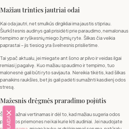
Mažiau trinties jautriai odai
Kai oda jautri, net smulkūs dirgikliai ima jaustis stipriau.
Šiurkštesnis audinys gali prisidėti prie paraudimo, nemalonaus
tempimo ar ryškesnių miego žymių ryte. Šilkas čia veikia
paprastai – jis tiesiog yra švelnesnis prisilietime.
Tai ypač aktualu, jei miegate ant šono ar pilvo ir veidas ilgai
remiasi į pagalvę. Kuo mažiau spaudimo ir tempimo, tuo
malonesnė gali būti ryto savijauta. Nereikia tikėtis, kad šilkas
panaikins raukšles, bet jis gali padėti sumažinti kasdienį odos
stresą.
Mažesnis drėgmės praradimo pojūtis
Šilkas dažnai vertinamas ir dėl to, kad mažiau sugeria odos
priežiūros priemones nei kai kurie kiti audiniai. Jei naudojate
naktinį kremą
, miego kaukę ar drėkinamąjį serumą, natūralu