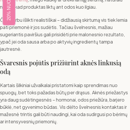
20% NUOLAIDA
norėti, kad produktas liktų ant odos kuo ilgiau.
Čia svarbu išlikti realistiškai – didžiausią skirtumą vis tiek lemia
pati priemonė ir jos sudėtis. Tačiau švelnesnis, mažiau
sugeriantis paviršius gali prisidėti prie malonesnio rezultato,
ypač jei oda sausa arba po aktyvių ingredientų tampa
jautresnė.
Švaresnis pojūtis prižiūrint aknės linkusią
odą
Kartais šilkiniai užvalkalai pristatomi kaip sprendimas nuo
spuogų, bet toks pažadas būtų per drąsus. Aknės priežastys
yra daug sudėtingesnės – hormonai, odos priežiūra, barjero
būklė, net gyvenimo būdas. Vis dėlto švelnesnis kontaktas ir
mažesnė trintis gali būti naudingi, kai oda sudirgusi po bėrimų
ar intensyvesnių priemonių.