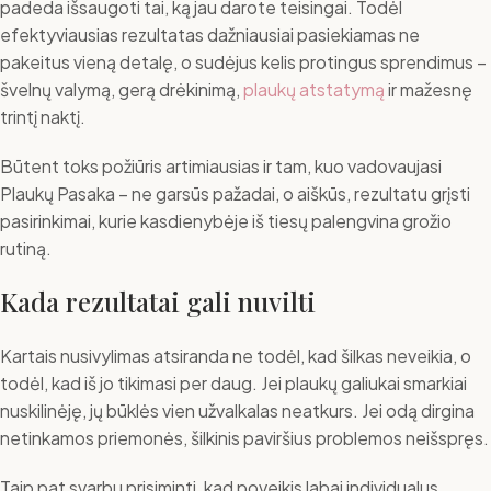
padeda išsaugoti tai, ką jau darote teisingai. Todėl
efektyviausias rezultatas dažniausiai pasiekiamas ne
pakeitus vieną detalę, o sudėjus kelis protingus sprendimus –
švelnų valymą, gerą drėkinimą,
plaukų atstatymą
ir mažesnę
trintį naktį.
Būtent toks požiūris artimiausias ir tam, kuo vadovaujasi
Plaukų Pasaka – ne garsūs pažadai, o aiškūs, rezultatu grįsti
pasirinkimai, kurie kasdienybėje iš tiesų palengvina grožio
rutiną.
Kada rezultatai gali nuvilti
Kartais nusivylimas atsiranda ne todėl, kad šilkas neveikia, o
todėl, kad iš jo tikimasi per daug. Jei plaukų galiukai smarkiai
nuskilinėję, jų būklės vien užvalkalas neatkurs. Jei odą dirgina
netinkamos priemonės, šilkinis paviršius problemos neišspręs.
Taip pat svarbu prisiminti, kad poveikis labai individualus.