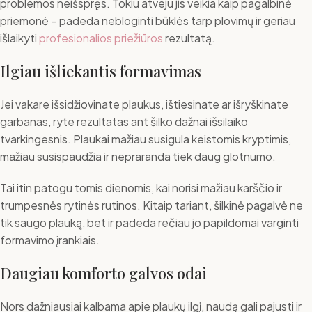
problemos neišspręs. Tokiu atveju jis veikia kaip pagalbinė
priemonė – padeda nebloginti būklės tarp plovimų ir geriau
išlaikyti
profesionalios priežiūros
rezultatą.
Ilgiau išliekantis formavimas
Jei vakare išsidžiovinate plaukus, ištiesinate ar išryškinate
garbanas, ryte rezultatas ant šilko dažnai išsilaiko
tvarkingesnis. Plaukai mažiau susigula keistomis kryptimis,
mažiau susispaudžia ir nepraranda tiek daug glotnumo.
Tai itin patogu tomis dienomis, kai norisi mažiau karščio ir
trumpesnės rytinės rutinos. Kitaip tariant, šilkinė pagalvė ne
tik saugo plauką, bet ir padeda rečiau jo papildomai varginti
formavimo įrankiais.
Daugiau komforto galvos odai
Nors dažniausiai kalbama apie plaukų ilgį, naudą gali pajusti ir