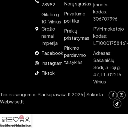
Norų sąrašas
28982
Įmonės
kodas:
Privatumo
Gilužio g.
306707996
politika
10, Vilnius
Grožio
PVM mokėtojo
Prekių
namai
kodas:
pristatymas
Imperija
LT10001758461
Pirkimo
Facebook
Adresas:
pardavimo
Sakalaičių
taisyklės
Instagram
Sodų 3-ioji g.
Tiktok
47, LT-02216
Vilnius
Teisės saugomos
Plaukupasaka.lt
2026 | Sukurta
Webwise.lt
0
rduotuvė
Šoninė juosta
Norų sąrašas
Krepšelis
Mano paskyra