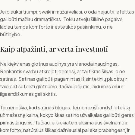
Jei plaukai trumpi, sveiki ir mažai veliasi, o oda nejautri, efektas
gali būti mažiau dramatiškas. Tokiu atveju šilkinė pagalvė
labiau tampa komforto ir estetikos pasirinkimu, o ne
būtinybe.
Kaip atpažinti, ar verta investuoti
Ne kiekvienas glotnus audinys yra vienodai naudingas.
Renkantis svarbu atkreipti dėmesį, ar tai tikras šilkas, o ne
satinas. Satinas gali būti pagamintas iš sintetinių pluoštų ir
taip pat suteikti glotnumo, tačiau pojūtis, laidumas orui ir
ilgaamžiškumas gali skirtis.
Tai nereiškia, kad satinas blogas. Jei norite išbandyti efektą
už mažesnę kainą, kokybiškas satino užvalkalas gali būti geras
pirmas žingsnis. Tačiau jei siekiate maksimalaus švelnumo ir
komforto, natūralus šilkas dažniausiai palieka prabangesnį ir