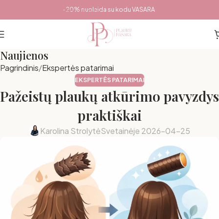
Pereiti prie pagrindinio turinio
-20% nuolaida su kodu VASARA
Naujienos
Pagrindinis
Ekspertės patarimai
EKSPERTĖS PATARIMAI
Pažeistų plaukų atkūrimo pavyzdys
praktiškai
Karolina Strolytė
Svetainėje 2026-04-25