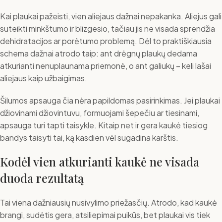
Kai plaukai pažeisti, vien aliejaus dažnai nepakanka. Aliejus gali
suteikti minkštumo ir blizgesio, tačiau jis ne visada sprendžia
dehidratacijos ar porėtumo problemą. Dėl to praktiškiausia
schema dažnai atrodo taip: ant drėgnų plaukų dedama
atkurianti nenuplaunama priemonė, o ant galiukų – keli lašai
aliejaus kaip užbaigimas.
Šilumos apsauga čia nėra papildomas pasirinkimas. Jei plaukai
džiovinami džiovintuvu, formuojami šepečiu ar tiesinami,
apsauga turi tapti taisykle. Kitaip net ir gera kaukė tiesiog
bandys taisyti tai, ką kasdien vėl sugadina karštis.
Kodėl vien atkurianti kaukė ne visada
duoda rezultatą
Tai viena dažniausių nusivylimo priežasčių. Atrodo, kad kaukė
brangi, sudėtis gera, atsiliepimai puikūs, bet plaukai vis tiek