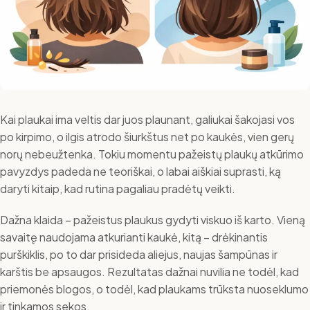
Kai plaukai ima veltis dar juos plaunant, galiukai šakojasi vos
po kirpimo, o ilgis atrodo šiurkštus net po kaukės, vien gerų
norų nebeužtenka. Tokiu momentu pažeistų plaukų atkūrimo
pavyzdys padeda ne teoriškai, o labai aiškiai suprasti, ką
daryti kitaip, kad rutina pagaliau pradėtų veikti.
Dažna klaida – pažeistus plaukus gydyti viskuo iš karto. Vieną
savaitę naudojama atkurianti kaukė, kitą – drėkinantis
purškiklis, po to dar prisideda aliejus, naujas šampūnas ir
karštis be apsaugos. Rezultatas dažnai nuvilia ne todėl, kad
priemonės blogos, o todėl, kad plaukams trūksta nuoseklumo
ir tinkamos sekos.