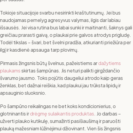
Tokioje situacijoje svarbu nesirinkti kraštutinumų. Jei bus
naudojamas pernelyg agresyvus valymas, ilgis dar labiau
išsausės. Jei visa rutina bus labai sunki ir maitinanti, šaknys gali
greičiau prarasti gaivą, o plaukai prie galvos atrodys prigludę.
Todėl tikslas – švari, bet švelni pradžia, atkurianti priežiūra per
ilgį ir kasdienė apsauga tarp plovimų.
Pirmasis žingsnis būtų švelnus, pažeistiems ar
dažytiems
plaukams
skirtas šampūnas. Jis neturi palikti girgždančio
švarumo jausmo. Toks pojūtis daugeliui atrodo kaip geras
ženklas, bet dažnai reiškia, kad plaukui jau trūksta lipidų ir
apsauginio sluoksnio.
Po šampūno reikalingas ne bet koks kondicionierius, o
glotninantis ir
drėgmę sulaikantis produktas
. Jo darbas –
užverti plauko kutikulę, sumažinti pasišiaušimą ir paruošti
plauką mažesniam lūžinėjimui džiovinant. Vien šis žingsnis