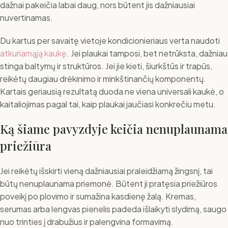
dažnai pakeičia labai daug, nors būtent jis dažniausiai
nuvertinamas.
Du kartus per savaitę vietoje kondicionieriaus verta naudoti
atkuriamąją kaukę
. Jei plaukai tamposi, bet netrūksta, dažniau
stinga baltymų ir struktūros. Jei jie kieti, šiurkštūs ir trapūs,
reikėtų daugiau drėkinimo ir minkštinančių komponentų.
Kartais geriausią rezultatą duoda ne viena universali kaukė, o
kaitaliojimas pagal tai, kaip plaukai jaučiasi konkrečiu metu.
Ką šiame pavyzdyje keičia nenuplaunama
priežiūra
Jei reikėtų išskirti vieną dažniausiai praleidžiamą žingsnį, tai
būtų nenuplaunama priemonė. Būtent ji pratęsia priežiūros
poveikį po plovimo ir sumažina kasdienę žalą. Kremas,
serumas arba lengvas pienelis padeda išlaikyti slydimą, saugo
nuo trinties į drabužius ir palengvina formavimą.