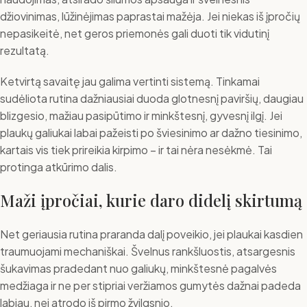
džiovinimas, lūžinėjimas paprastai mažėja. Jei niekas iš įpročių
nepasikeitė, net geros priemonės gali duoti tik vidutinį
rezultatą.
Ketvirtą savaitę jau galima vertinti sistemą. Tinkamai
sudėliota rutina dažniausiai duoda glotnesnį paviršių, daugiau
blizgesio, mažiau pasipūtimo ir minkštesnį, gyvesnį ilgį. Jei
plaukų galiukai labai pažeisti po šviesinimo ar dažno tiesinimo,
kartais vis tiek prireikia kirpimo – ir tai nėra nesėkmė. Tai
protinga atkūrimo dalis.
Maži įpročiai, kurie daro didelį skirtumą
Net geriausia rutina praranda dalį poveikio, jei plaukai kasdien
traumuojami mechaniškai. Švelnus rankšluostis, atsargesnis
šukavimas pradedant nuo galiukų, minkštesnė pagalvės
medžiaga ir ne per stipriai veržiamos gumytės dažnai padeda
labiau, nei atrodo iš pirmo žvilgsnio.