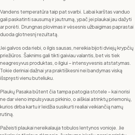
Vandens temperatūra taip pat svarbi. Labai karštas vanduo
gali paskatinti sausumą ir jautrumą, ypač jei plaukai jau dažyti
ar porėti. Drungnas plovimas ir vėsesnis užbaigimas paprastai
duoda glotnesnį rezultatą.
Jei galvos oda riebi, o ilgis sausas, nereikia bijoti dviejų krypčių
priežiūros. Šaknims gali tikti gaiviau valantis, bet vis tiek
neagresyvus produktas, o ilgiui – intensyvesnis atstatymas.
Tokie deriniai dažnai yra praktiškesni nei bandymas viską
išspręsti vienu buteliuku.
Plaukų Pasaka būtent čia tampa patogia stotele – kai norisi
ne dar vieno impulsyvaus pirkinio, o aiškiai atrinktų priemonių,
kurios dirba kartu ir leidžia susikurti realiai veikiančią namų
rutiną.
Pažeisti plaukai nereikalauja tobulos lentynos vonioje. Jie