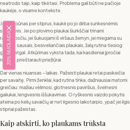
neatrodo taip, kaip tikėtasi. Problema gali būti ne pačioje
kaukėje, o visame kontekste.
Jei šampūnas per stiprus, kaukė po jo dirba sunkesnėmis
sąlygomis. Jei po plovimo plaukai šiurkščiai trinami
20% NUOLAIDA
rankšluosčiu, jei šukuojami iš viršaus žemyn, jei miegama su
laisvais, sausais, besiveliančiais plaukais, žalą rutina tiesiog
gauna atgal. Atkūrimas vyksta tada, kai kasdieniai įpročiai
nustoja prieštarauti priežiūrai.
Dar vienas niuansas – laikas. Pažeisti plaukai retai pasikeičia
per savaitę. Pirmi ženklai, kad rutina tinka, dažniausiai matomi
greičiau: mažiau vėlimosi, glotnesnis paviršius, švelnesni
galiukai, lengvesnis iššukavimas. O ryškesnis vaizdo pokytis
ateina po kelių savaičių ar net ilgesnio laikotarpio, ypač jei ilgis
stipriai pažeistas.
Kaip atskirti, ko plaukams trūksta