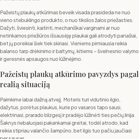
Pažeistų plaukų atkūrimas beveik visada prasideda ne nuo
vieno stebuklingo produkto, o nuo tikslios žalos priežasties.
Dažyti, šviesinti, kaitinti, mechaniškai varginami ar nuo
netinkamos priežiūros išsausėję plaukai gali atrodyti panašiai,
bet jų poreikiai šiek tiek skiriasi. Vieniems pirmiausia reikia
balanso tarp drėkinimo ir baltymų, kitiems – švelnesnio valymo
ir geresnės apsaugos nuo lūžinėjimo.
Pažeistų plaukų atkūrimo pavyzdys pagal
realią situaciją
Paimkime labai dažną atvejį. Moteris turi vidutinio ilgio,
dažytus, porėtus plaukus, kurie po vasaros tapo sausi,
elektrinasi, prarado blizgesį ir pradėjo lūžinėti ties pečių linija.
Šaknys riebaluojasi pakankamai greitai, todėl atrodo, kad
reikia stipriau valančio šampūno, bet ilgis tuo pačiu jaučiasi
per sausas.