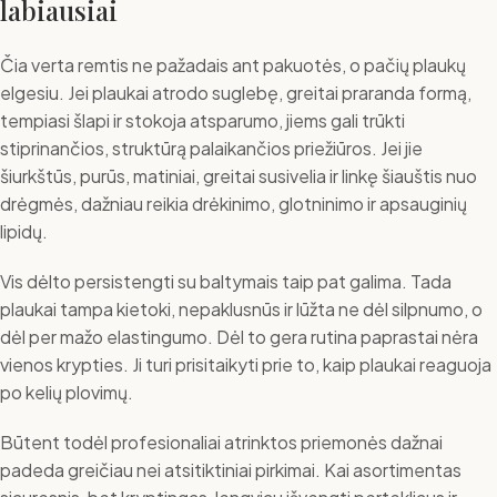
labiausiai
Čia verta remtis ne pažadais ant pakuotės, o pačių plaukų
elgesiu. Jei plaukai atrodo suglebę, greitai praranda formą,
tempiasi šlapi ir stokoja atsparumo, jiems gali trūkti
stiprinančios, struktūrą palaikančios priežiūros. Jei jie
šiurkštūs, purūs, matiniai, greitai susivelia ir linkę šiauštis nuo
drėgmės, dažniau reikia drėkinimo, glotninimo ir apsauginių
lipidų.
Vis dėlto persistengti su baltymais taip pat galima. Tada
plaukai tampa kietoki, nepaklusnūs ir lūžta ne dėl silpnumo, o
dėl per mažo elastingumo. Dėl to gera rutina paprastai nėra
vienos krypties. Ji turi prisitaikyti prie to, kaip plaukai reaguoja
po kelių plovimų.
Būtent todėl profesionaliai atrinktos priemonės dažnai
padeda greičiau nei atsitiktiniai pirkimai. Kai asortimentas