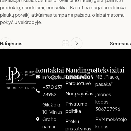
reikalauja tikslaus dėmesio, švelnumo ir kelių gerai parinktų
produktų, naudojamų nuosekliai. Kai rutina pagaliau atitinka
plaukų poreikį, atkūrimas tampa ne pažadu, o labai matomu
pokyčiu veidrodyje.
Naujesnis
Senesnis
Kontaktai
Naudingos
Rekvizitai
nuorodos
info@plaukupasaka.lt
MB „Plaukų
Parduotuvė
pasaka“
+370 637
Norų sąrašas
28982
Įmonės
kodas:
Privatumo
Gilužio g.
306707996
politika
10, Vilnius
Grožio
PVM mokėtojo
Prekių
namai
kodas:
pristatymas