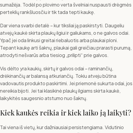
sumažėja. Todėl po plovimo verta švelniai nuspausti drėgmės
perteklių rankšluosčiu ir tik tada tepti kaukę.
Dar viena svarbi detalė – kur tiksliai ją paskirstyti. Daugeliu
atvejų kaukė skirta plaukų ilgiui ir galiukams, o ne galvos odai.
Ypač jei oda linkusi greitai riebaluotis arba plaukai ploni.
Tepant kaukę arti šaknų, plaukai gali greičiau prarasti purumą,
atrodyti nešvarūs arba tiesiog „prilipti“ prie galvos.
Vis dėlto yra kaukių, skirtų ir galvos odai – raminančių,
drėkinančių ar balansą atkuriančių. Tokiu atveju būtina
vadovautis produkto paskirtimi. Jei priemonė sukurta odai, jos
nereikia bijoti. Jei tai klasikinė plaukų ilgiams skirta kaukė,
laikykitės saugesnio atstumo nuo šaknų.
Kiek kaukės reikia ir kiek laiko ją laikyti?
Tai viena iš vietų, kur dažniausiai persistengiama. Vidutinio