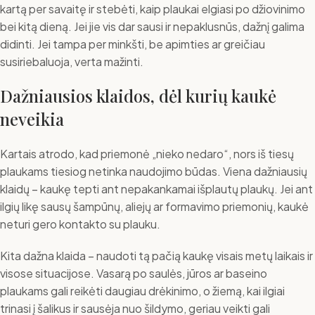
kartą per savaitę ir stebėti, kaip plaukai elgiasi po džiovinimo
bei kitą dieną. Jei jie vis dar sausi ir nepaklusnūs, dažnį galima
didinti. Jei tampa per minkšti, be apimties ar greičiau
susiriebaluoja, verta mažinti.
Dažniausios klaidos, dėl kurių kaukė
neveikia
Kartais atrodo, kad priemonė „nieko nedaro“, nors iš tiesų
plaukams tiesiog netinka naudojimo būdas. Viena dažniausių
klaidų – kaukę tepti ant nepakankamai išplautų plaukų. Jei ant
ilgių likę sausų šampūnų, aliejų ar formavimo priemonių, kaukė
neturi gero kontakto su plauku.
Kita dažna klaida – naudoti tą pačią kaukę visais metų laikais ir
visose situacijose. Vasarą po saulės, jūros ar baseino
plaukams gali reikėti daugiau drėkinimo, o žiemą, kai ilgiai
trinasi į šalikus ir sausėja nuo šildymo, geriau veikti gali