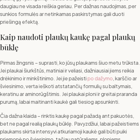
daugiau ne visada reiškia geriau. Per dažnas naudojimas, per
sunkios formulės ar netinkamas paskirstymas gali duoti
priešingą efektą.
Kaip naudoti plaukų kaukę pagal plaukų
būklę
Pirmas žingsnis – suprasti, ko jūsų plaukams šiuo metu trūksta.
Jei plaukai šiurkštūs, matiniai ir veliasi, dažniausiai jiems reikia
drėkinimo ir minkštinimo. Jei jie pažeisti
po dažymo
, karščio ar
šviesinimo, verta ieškoti atstatančių formulių su baltymais,
keratinu ar aminorūgštimis. Jei plaukai ploni ir greitai praranda
purumą, labai maitinanti kaukė gali tiesiog apsunkinti.
Čia dažna klaida – rinktis kaukę pagal pažadą ant pakuotės,
bet ne pagal realią plaukų būklę. Pavyzdžiui, labai pažeistiems
plaukams skirta intensyvi atkuriamoji kaukė gali būti puiki
priemonė po šviesinimo, tačiau natūraliems, ploniems