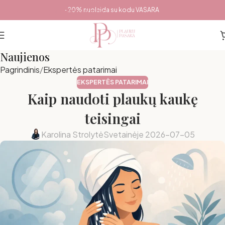
Pereiti prie pagrindinio turinio
-20% nuolaida su kodu VASARA
Naujienos
Pagrindinis
Ekspertės patarimai
EKSPERTĖS PATARIMAI
Kaip naudoti plaukų kaukę
teisingai
Karolina Strolytė
Svetainėje 2026-07-05