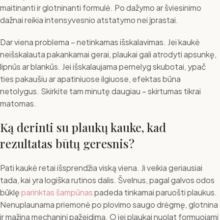
maitinanti ir glotninanti formulė. Po dažymo ar šviesinimo
dažnai reikia intensyvesnio atstatymo nei įprastai.
Dar viena problema – netinkamas išskalavimas. Jei kaukė
neišskalauta pakankamai gerai, plaukai gali atrodyti apsunkę,
lipnūs ar blankūs. Jei išskalaujama pernelyg skubotai, ypač
ties pakaušiu ar apatiniuose ilgiuose, efektas būna
netolygus. Skirkite tam minutę daugiau – skirtumas tikrai
matomas.
Ką derinti su plaukų kauke, kad
rezultatas būtų geresnis?
Pati kaukė retai išsprendžia viską viena. Ji veikia geriausiai
tada, kai yra logiška rutinos dalis. Švelnus, pagal galvos odos
būklę
parinktas šampūnas
padeda tinkamai paruošti plaukus.
Nenuplaunama priemonė po plovimo saugo drėgmę, glotnina
ir mažina mechaninį pažeidimą. O jei plaukai nuolat formuojami