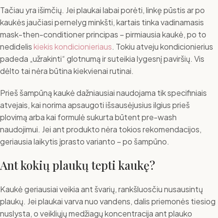
Tačiau yra išimčių. Jei plaukai labai porėti, linkę pūstis ar po
kaukės jaučiasi pernelyg minkšti, kartais tinka vadinamasis
mask-then-conditioner principas – pirmiausia kaukė, po to
nedidelis
kiekis kondicionieriaus
. Tokiu atveju kondicionierius
padeda „užrakinti“ glotnumą ir suteikia lygesnį paviršių. Vis
dėlto tai nėra būtina kiekvienai rutinai.
Prieš šampūną kaukė dažniausiai naudojama tik specifiniais
atvejais, kai norima apsaugoti išsausėjusius ilgius prieš
plovimą arba kai formulė sukurta būtent pre-wash
naudojimui. Jei ant produkto nėra tokios rekomendacijos,
geriausia laikytis įprasto varianto – po šampūno.
Ant kokių plaukų tepti kaukę?
Kaukė geriausiai veikia ant švarių, rankšluosčiu nusausintų
plaukų. Jei plaukai varva nuo vandens, dalis priemonės tiesiog
nuslysta, o veikliųjų medžiagų koncentracija ant plauko