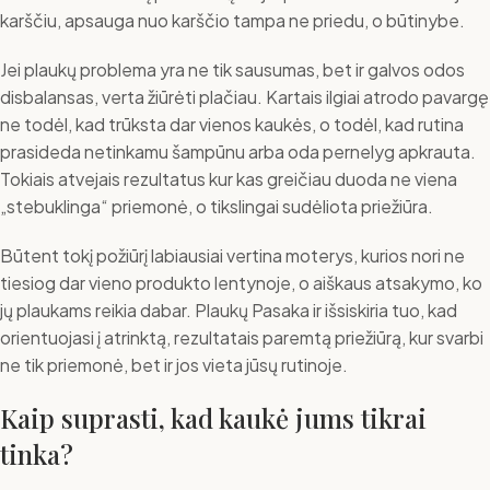
karščiu, apsauga nuo karščio tampa ne priedu, o būtinybe.
Jei plaukų problema yra ne tik sausumas, bet ir galvos odos
disbalansas, verta žiūrėti plačiau. Kartais ilgiai atrodo pavargę
ne todėl, kad trūksta dar vienos kaukės, o todėl, kad rutina
prasideda netinkamu šampūnu arba oda pernelyg apkrauta.
Tokiais atvejais rezultatus kur kas greičiau duoda ne viena
„stebuklinga“ priemonė, o tikslingai sudėliota priežiūra.
Būtent tokį požiūrį labiausiai vertina moterys, kurios nori ne
tiesiog dar vieno produkto lentynoje, o aiškaus atsakymo, ko
jų plaukams reikia dabar. Plaukų Pasaka ir išsiskiria tuo, kad
orientuojasi į atrinktą, rezultatais paremtą priežiūrą, kur svarbi
ne tik priemonė, bet ir jos vieta jūsų rutinoje.
Kaip suprasti, kad kaukė jums tikrai
tinka?