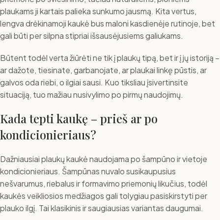
plaukams ji kartais palieka sunkumo jausmą. Kita vertus,
lengva drėkinamoji kaukė bus maloni kasdienėje rutinoje, bet
gali būti per silpna stipriai išsausėjusiems galiukams.
Būtent todėl verta žiūrėti ne tik į plaukų tipą, bet ir į jų istoriją –
ar dažote, tiesinate, garbanojate, ar plaukai linkę pūstis, ar
galvos oda riebi, o ilgiai sausi. Kuo tiksliau įsivertinsite
situaciją, tuo mažiau nusivylimo po pirmų naudojimų.
Kada tepti kaukę – prieš ar po
kondicionieriaus?
Dažniausiai plaukų kaukė naudojama po šampūno ir vietoje
kondicionieriaus. Šampūnas nuvalo susikaupusius
nešvarumus, riebalus ir formavimo priemonių likučius, todėl
kaukės veikliosios medžiagos gali tolygiau pasiskirstyti per
plauko ilgį. Tai klasikinis ir saugiausias variantas daugumai.