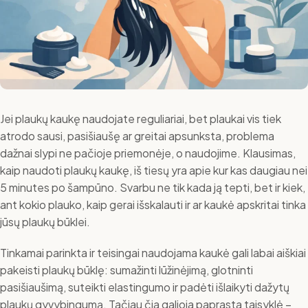
Jei plaukų kaukę naudojate reguliariai, bet plaukai vis tiek
atrodo sausi, pasišiaušę ar greitai apsunksta, problema
dažnai slypi ne pačioje priemonėje, o naudojime. Klausimas,
kaip naudoti plaukų kaukę, iš tiesų yra apie kur kas daugiau nei
5 minutes po šampūno. Svarbu ne tik kada ją tepti, bet ir kiek,
ant kokio plauko, kaip gerai išskalauti ir ar kaukė apskritai tinka
jūsų plaukų būklei.
Tinkamai parinkta ir teisingai naudojama kaukė gali labai aiškiai
pakeisti plaukų būklę: sumažinti lūžinėjimą, glotninti
pasišiaušimą, suteikti elastingumo ir padėti išlaikyti dažytų
plaukų gyvybingumą. Tačiau čia galioja paprasta taisyklė –