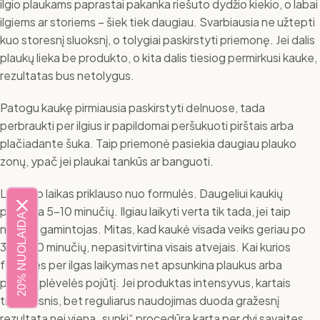
ilgio plaukams paprastai pakanka riešuto dydžio kiekio, o labai
ilgiems ar storiems – šiek tiek daugiau. Svarbiausia ne užtepti
kuo storesnį sluoksnį, o tolygiai paskirstyti priemonę. Jei dalis
plaukų lieka be produkto, o kita dalis tiesiog permirkusi kauke,
rezultatas bus netolygus.
Patogu kaukę pirmiausia paskirstyti delnuose, tada
perbraukti per ilgius ir papildomai peršukuoti pirštais arba
plačiadante šuka. Taip priemonė pasiekia daugiau plauko
zonų, ypač jei plaukai tankūs ar banguoti.
Laikymo laikas priklauso nuo formulės. Daugeliui kaukių
pakanka 5-10 minučių. Ilgiau laikyti verta tik tada, jei taip
20% NUOLAIDA
nurodo gamintojas. Mitas, kad kaukė visada veiks geriau po
30 ar 40 minučių, nepasitvirtina visais atvejais. Kai kurios
formulės per ilgas laikymas net apsunkina plaukus arba
palieka plėvelės pojūtį. Jei produktas intensyvus, kartais
trumpesnis, bet reguliarus naudojimas duoda gražesnį
rezultatą nei viena „sunki“ procedūra kartą per dvi savaites.