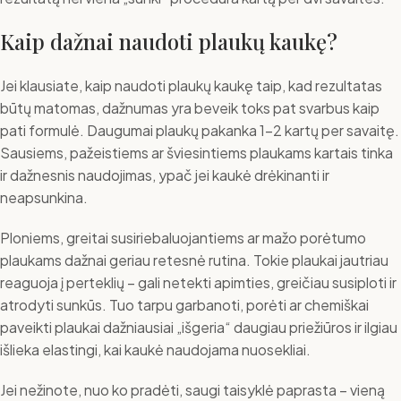
Kaip dažnai naudoti plaukų kaukę?
Jei klausiate, kaip naudoti plaukų kaukę taip, kad rezultatas
būtų matomas, dažnumas yra beveik toks pat svarbus kaip
pati formulė. Daugumai plaukų pakanka 1-2 kartų per savaitę.
Sausiems, pažeistiems ar šviesintiems plaukams kartais tinka
ir dažnesnis naudojimas, ypač jei kaukė drėkinanti ir
neapsunkina.
Ploniems, greitai susiriebaluojantiems ar mažo porėtumo
plaukams dažnai geriau retesnė rutina. Tokie plaukai jautriau
reaguoja į perteklių – gali netekti apimties, greičiau susiploti ir
atrodyti sunkūs. Tuo tarpu garbanoti, porėti ar chemiškai
paveikti plaukai dažniausiai „išgeria“ daugiau priežiūros ir ilgiau
išlieka elastingi, kai kaukė naudojama nuosekliai.
Jei nežinote, nuo ko pradėti, saugi taisyklė paprasta – vieną