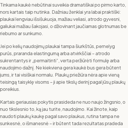
Tinkama kaukė nebūtinai suveikia dramatiškai po pirmo karto,
nors kartais taip nutinka. Dažniau ženklai yra labai praktiški:
plaukai lengviau išsišukuoja, mažiau veliasi, atrodo gyvesni,
galiukai mažiau šakojasi, o džiovinant jaučiamas glotnumas be
riebumo ar sunkumo.
Jei po kelių naudojimų plaukai tampa šiurkštūs, pernelyg
purūs, praranda elastingumą arba atvirkščiai – atrodo
sukrentantys ir „permaitinti“, verta peržiūrėti formulę arba
naudojimo dažnį. Ne kiekviena gera kaukė bus gera būtent
jums, ir tai visiškai normalu. Plaukų priežiūra nėra apie vieną
teisingą taisyklę visoms – ji apie tikslų derinį pagal jūsų plaukų
poreikius.
Kartais geriausias pokytis prasideda ne nuo naujo žingsnio, o
nuo tikslesnio to, ką jau turite, naudojimo. Kai žinote, kaip
naudoti plaukų kaukę pagal savo plaukus, rutina tampa ne
sunkesnė, o išmanesnė – ir būtent tada rezultatas pradeda