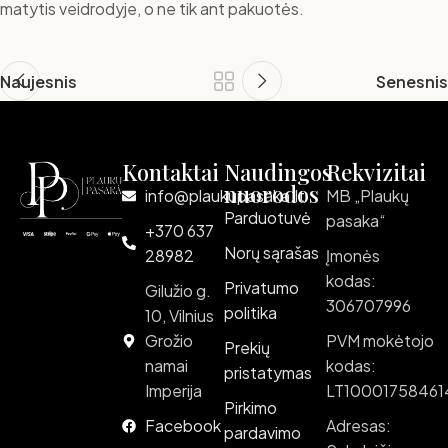
matytis veidrodyje, o ne tik ant pakuotės.
Naujesnis
Senesnis
Kontaktai
Naudingos
Rekvizitai
nuorodos
info@plaukupasaka.lt
MB „Plaukų
Parduotuvė
pasaka“
+370 637
Norų sąrašas
28982
Įmonės
kodas:
Privatumo
Gilužio g.
306707996
politika
10, Vilnius
Grožio
PVM mokėtojo
Prekių
namai
kodas:
pristatymas
Imperija
LT10001758461
Pirkimo
Facebook
Adresas:
pardavimo