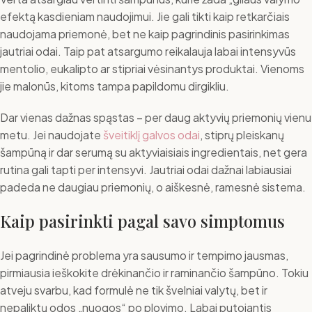
efektą kasdieniam naudojimui. Jie gali tikti kaip retkarčiais
naudojama priemonė, bet ne kaip pagrindinis pasirinkimas
jautriai odai. Taip pat atsargumo reikalauja labai intensyvūs
mentolio, eukalipto ar stipriai vėsinantys produktai. Vienoms
jie malonūs, kitoms tampa papildomu dirgikliu.
Dar vienas dažnas spąstas – per daug aktyvių priemonių vienu
metu. Jei naudojate
šveitiklį galvos odai
, stiprų pleiskanų
šampūną ir dar serumą su aktyviaisiais ingredientais, net gera
rutina gali tapti per intensyvi. Jautriai odai dažnai labiausiai
padeda ne daugiau priemonių, o aiškesnė, ramesnė sistema.
Kaip pasirinkti pagal savo simptomus
Jei pagrindinė problema yra sausumo ir tempimo jausmas,
pirmiausia ieškokite drėkinančio ir raminančio šampūno. Tokiu
atveju svarbu, kad formulė ne tik švelniai valytų, bet ir
nepaliktų odos „nuogos“ po plovimo. Labai putojantis