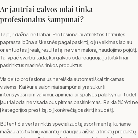
Ar jautriai galvos odai tinka
profesionalūs šampūnai?
Taip, ir dažnai net labai. Profesionaliai atrinktos formulės
paprastai būna aiškesnės pagal paskirtį, o jų veikimas labiau
orientuotas į realų rezultatą, ne vien malonų naudojimo pojūtį.
Tai ypač svarbu tada, kai galvos oda reaguoja į atsitiktinai
pasirinktus masinės rinkos produktus.
Vis dėlto profesionalus nereiškia automatiškai tinkamas
visiems. Kai kurie saloniniai šampūnai yra sukurti
intensyvesniam valymui, apimčiai ar spalvos palaikymui, todėl
jautriai odai ne visada bus pirmas pasirinkimas. Reikia žiūrėti ne
į kategorijos prestižą, o į konkrečią paskirtį ir sudėtį.
Būtent čia verta rinktis specializuotą asortimentą, kuriame
mažiau atsitiktinių variantų ir daugiau aiškiai atrinktų produktų