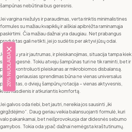
šampūnas nebūtinai bus geresnis.
Jei vargina niežulys ir paraudimas, verta rinktis minimalistines
formules su mažiau kvapiklių ir aiškiai apibrėžta raminamąja
paskirtimi. Čia mažiau dažnai yra daugiau. Net prabangus
produktas gali netikti, jei jo sudėtis per aktyvi jūsų odai.
Jei kartu yra ir jautrumas, ir pleiskanojimas, situacija tampa kiek
20% NUOLAIDA
sudėtingesnė. Tokiu atveju šampūnas turi ne tik raminti, bet ir
padėti kontroliuoti pleiskanas ar mikrobiomos disbalansą.
Kartais geriausias sprendimas būna ne vienas universalus
produktas, o dviejų šampūnų rotacija – vienas aktyvesnis,
kitas kasdienis ir atkuriantis komfortą.
Jei galvos oda riebi, bet jautri, nereikia jos sausinti „iki
girgždėjimo“. Daug geriau veikia balansuojanti formulė, kuri
valo pakankamai, bet neišprovokuoja dar didesnės sebumo
gamybos. Tokia oda ypač dažnai nemėgsta kraštutinumų.