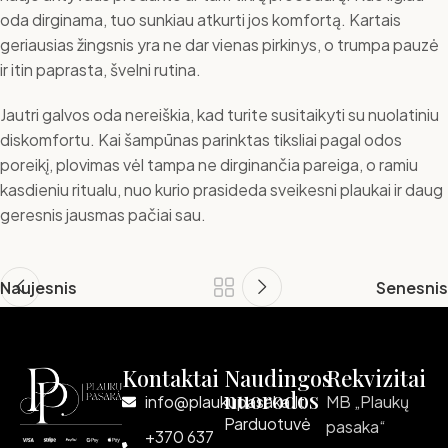
oda dirginama, tuo sunkiau atkurti jos komfortą. Kartais
geriausias žingsnis yra ne dar vienas pirkinys, o trumpa pauzė
ir itin paprasta, švelni rutina.
Jautri galvos oda nereiškia, kad turite susitaikyti su nuolatiniu
diskomfortu. Kai šampūnas parinktas tiksliai pagal odos
poreikį, plovimas vėl tampa ne dirginančia pareiga, o ramiu
kasdieniu ritualu, nuo kurio prasideda sveikesni plaukai ir daug
geresnis jausmas pačiai sau.
Naujesnis
Senesnis
Kontaktai
Naudingos
Rekvizitai
nuorodos
info@plaukupasaka.lt
MB „Plaukų
Parduotuvė
pasaka“
+370 637