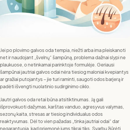
Jei po plovimo galvos oda tempia, niežti arba ima pleiskanoti
net ir naudojant „švelnų“ šampūną, problema dažnai slypi ne
plaukuose, o netinkamai parinktoje formulėje. Geriausi
šampūnai jautriai galvos odai nėra tiesiog maloniai kvepiantys
ar gražiai putojantys – jie turi raminti, saugoti odos barjerą ir
padėti išvengti nuolatinio sudirginimo ciklo.
Jautri galvos oda retai būna atsitiktinumas. Ją gali
išprovokuoti dažymas, karštas vanduo, agresyvus valymas,
sezonų kaita, stresas ar tiesiog individualus odos
reaktyvumas. Dėl to vien pažadas „tinka jautriai odai“ dar
negarantuoja, kad priemonė jums tikrai tiks. Svarbu žiūrėti