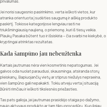
privalumas.
Jei norisi saugesnio pasirinkimo, verta ieškoti vietos, kur
atranka orientuota į sudėties saugumą ir aiškią produkto
paskirtį. Tokiose kategorijose lengviau rasti ne
triukšmingiausią naujieną, o priemonę, kuri iš tiesų veikia.
Plaukų Pasaka būtent tuo ir išsiskiria – čia svarbi ne kiekybė, o
kryptingai atrinktas rezultatas.
Kada šampūno jau nebeužtenka
Kartais jautrumas nėra vien kosmetinis nepatogumas. Jei
galvos oda nuolat paraudusi, skausminga, atsiranda storų
pleiskanų, šlapiuojančių vietų ar stiprus niežulys nepraeina,
vien šampūno gali nepakakti. Tokiu atveju verta į situaciją
žiūrėti rimčiau ir ieškoti tikslesnės priežasties.
Tas pats galioja, jei jautrumas prasidėjo staiga po dažymo,
naujo aktyvaus produkto ar tam tikrų procedūrų. Kuo ilgiau