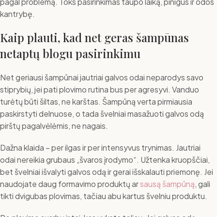
pagal problemą. Toks pasirinkimas taupo laiką, pinigus ir odos
kantrybę.
Kaip plauti, kad net geras šampūnas
netaptų blogu pasirinkimu
Net geriausi šampūnai jautriai galvos odai neparodys savo
stiprybių, jei pati plovimo rutina bus per agresyvi. Vanduo
turėtų būti šiltas, ne karštas. Šampūną verta pirmiausia
paskirstyti delnuose, o tada švelniai masažuoti galvos odą
pirštų pagalvėlėmis, ne nagais.
Dažna klaida – per ilgas ir per intensyvus trynimas. Jautriai
odai nereikia grubaus „švaros įrodymo“. Užtenka kruopščiai,
bet švelniai išvalyti galvos odą ir gerai išskalauti priemonę. Jei
naudojate daug formavimo produktų ar
sausą šampūną
, gali
tikti dvigubas plovimas, tačiau abu kartus švelniu produktu.