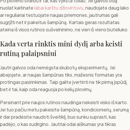
Po plovimo svarbu ir tai, kas vyksta toliau. Jei galvos odą
nuolat kaitinate
labai karštu džiovintuvu
, naudojate daug lako
ar reguliariai testuojate naujas priemones, jautrumas gali
sugrįžti net ir pakeitus šampūną. Kartais geras rezultatas
ateina iš visos rutinos sušvelninimo, ne vien iš vieno buteliuko.
Kada verta rinktis mini dydį arba keisti
rutiną palaipsniui
Jautri galvos oda nemėgsta skubotų eksperimentų. Jei
abejojate, ar naujas šampūnas tiks, mažesnis formatas yra
protingas pasirinkimas. Taip galite įvertinti ne tik pirmą įspūdį,
bet ir tai, kaip oda reaguoja po kelių plovimų.
Pereinant prie naujos rutinos naudinga nekeisti visko iš karto.
Jei tuo pačiu metu pakeisite šampūną, kondicionierių, serumą
ir dar pradėsite naudoti šveitiklį, bus sunku suprasti, kas
padėjo, o kas sudirgino. Jautriai odai aiškumas yra tikras