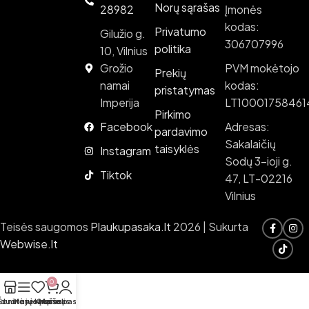
Norų sąrašas
28982
Įmonės
kodas:
Privatumo
Gilužio g.
306707996
politika
10, Vilnius
Grožio
PVM mokėtojo
Prekių
namai
kodas:
pristatymas
Imperija
LT10001758461
Pirkimo
Facebook
Adresas:
pardavimo
Sakalaičių
taisyklės
Instagram
Sodų 3-ioji g.
Tiktok
47, LT-02216
Vilnius
Teisės saugomos
Plaukupasaka.lt
2026 | Sukurta
Webwise.lt
0
rduotuvė
Šoninė juosta
Norų sąrašas
Krepšelis
Mano paskyra