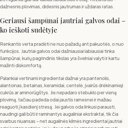
dažnesnis plovimas, didesnis jautrumas ir uždaras ratas.
Geriausi šampūnai jautriai galvos odai –
ko ieškoti sudėtyje
Renkantis verta pradėti ne nuo pažadų ant pakuotės, o nuo
funkcijos. Jautriai galvos odai dažniausiai labiausiai tinka
šampūnai, kurių pagrindinis tikslas yra švelniai valyti ir kartu
mažinti diskomfortą.
Palankiai vertinami ingredientai dažnai yra pantenolis,
alantoinas, betainas, keramidai, centelė, įvairūs drėkinamieji
cukrūs ar aminorūgštys. Jie nepadaro stebuklo per vieną
plovimą, tačiau padeda odai jaustis ramesnei ir mažiau
reaguoti į kasdienį stresą. Jei galvos oda linkusi parausti,
naudingi gali būti ir raminantys augaliniai ekstraktai, tik čia
svarbus niuansas – net augalinės kilmės ingredientai jautriai