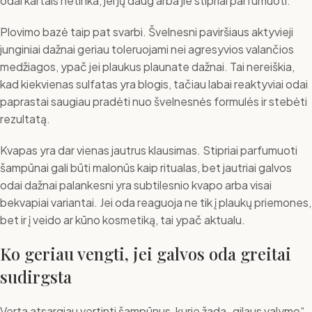
odai kartais netinka, jei jų daug arba jie stipriai parfumuoti.
Plovimo bazė taip pat svarbi. Švelnesni paviršiaus aktyvieji
junginiai dažnai geriau toleruojami nei agresyvios valančios
medžiagos, ypač jei plaukus plaunate dažnai. Tai nereiškia,
kad kiekvienas sulfatas yra blogis, tačiau labai reaktyviai odai
paprastai saugiau pradėti nuo švelnesnės formulės ir stebėti
rezultatą.
Kvapas yra dar vienas jautrus klausimas. Stipriai parfumuoti
šampūnai gali būti malonūs kaip ritualas, bet jautriai galvos
odai dažnai palankesni yra subtilesnio kvapo arba visai
bekvapiai variantai. Jei oda reaguoja ne tik į plaukų priemones,
bet ir į veido ar kūno kosmetiką, tai ypač aktualu.
Ko geriau vengti, jei galvos oda greitai
sudirgsta
Verta atsargiau vertinti šampūnus, kurie žada „gilaus valymo“