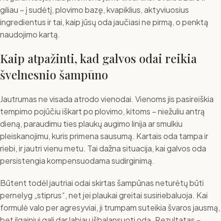
giliau – į sudėtį, plovimo bazę, kvapiklius, aktyviuosius
ingredientus ir tai, kaip jūsų oda jaučiasi ne pirmą, o penktą
naudojimo kartą.
Kaip atpažinti, kad galvos odai reikia
švelnesnio šampūno
Jautrumas ne visada atrodo vienodai. Vienoms jis pasireiškia
tempimo pojūčiu iškart po plovimo, kitoms – niežuliu antrą
dieną, paraudimu ties plaukų augimo linija ar smulkiu
pleiskanojimu, kuris primena sausumą. Kartais oda tampa ir
riebi, ir jautri vienu metu. Tai dažna situacija, kai galvos oda
persistengia kompensuodama sudirginimą.
Būtent todėl jautriai odai skirtas šampūnas neturėtų būti
pernelyg „stiprus“, net jei plaukai greitai susiriebaluoja. Kai
formulė valo per agresyviai, ji trumpam suteikia švaros jausmą,
bet ilgainiui gali dar labiau išbalansuoti odą. Rezultatas –