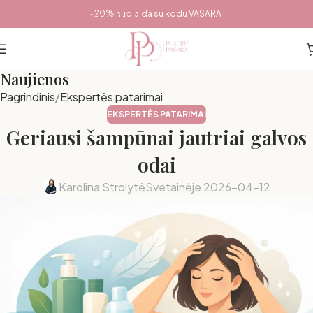
Pereiti prie pagrindinio turinio
-20% nuolaida su kodu VASARA
Naujienos
Pagrindinis
Ekspertės patarimai
EKSPERTĖS PATARIMAI
Geriausi šampūnai jautriai galvos
odai
Karolina Strolytė
Svetainėje 2026-04-12