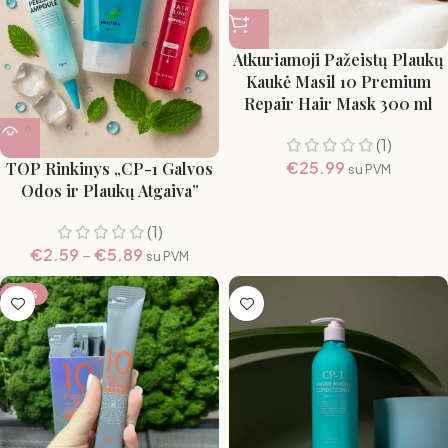
Atkuriamoji Pažeistų Plaukų
Kaukė Masil 10 Premium
Repair Hair Mask 300 ml
(1)
€
25.99
TOP Rinkinys „CP-1 Galvos
su PVM
Odos ir Plaukų Atgaiva”
(1)
€
2.59
–
€
5.89
su PVM
-17%