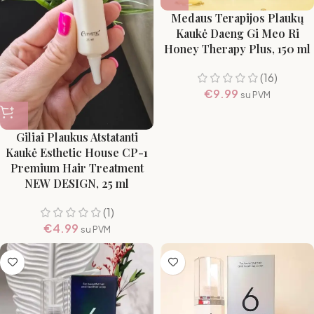
Medaus Terapijos Plaukų
Kaukė Daeng Gi Meo Ri
Honey Therapy Plus, 150 ml
(16)
€
9.99
su PVM
Giliai Plaukus Atstatanti
Kaukė Esthetic House CP-1
Premium Hair Treatment
NEW DESIGN, 25 ml
(1)
€
4.99
su PVM