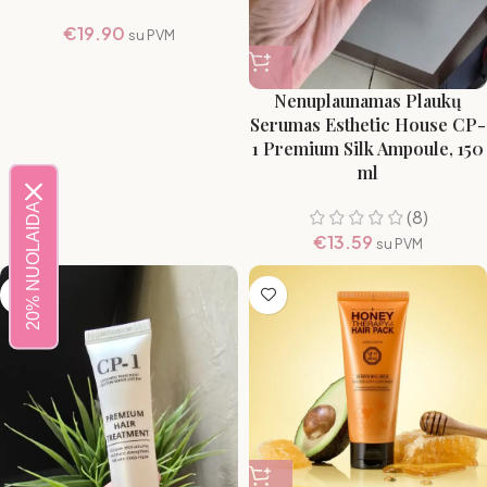
€
19.90
su PVM
Nenuplaunamas Plaukų
Serumas Esthetic House CP-
1 Premium Silk Ampoule, 150
ml
20% NUOLAIDA
(8)
€
13.59
su PVM