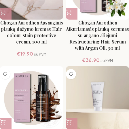
Chogan Aurodhea Apsauginis
Chogan Aurodhea
plaukų dažymo kremas Hair
Atkuriamasis plaukų serumas
colour stain protective
su argano aliejumi
cream, 100 ml
Restructuring Hair Serum
with Argan Oil, 30 ml
€
19.90
su PVM
€
36.90
su PVM