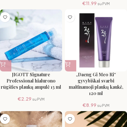
€
11.99
su PVM
JIGOTT Signature
„Daeng Gi Meo Ri“
Professional hialurono
gyvybiškai svarbi
rūgšties plaukų ampulė 13 ml
maitinamoji plaukų kaukė,
120 ml
€
2.29
su PVM
€
8.99
su PVM