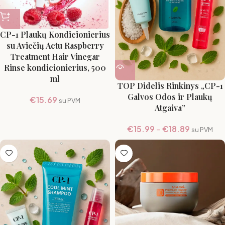
CP-1 Plaukų Kondicionierius
su Aviečių Actu Raspberry
Treatment Hair Vinegar
Rinse kondicionierius, 500
ml
TOP Didelis Rinkinys „CP-1
Galvos Odos ir Plaukų
€
15.69
su PVM
Atgaiva”
€
15.99
–
€
18.89
su PVM