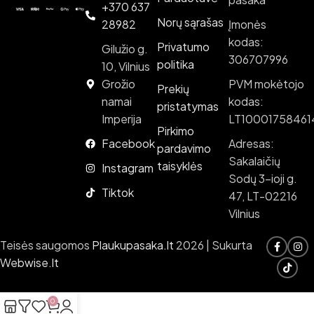
+370 637
Norų sąrašas
28982
Įmonės
kodas:
Privatumo
Gilužio g.
306707996
politika
10, Vilnius
Grožio
PVM mokėtojo
Prekių
namai
kodas:
pristatymas
Imperija
LT10001758461
Pirkimo
Facebook
Adresas:
pardavimo
Sakalaičių
taisyklės
Instagram
Sodų 3-ioji g.
Tiktok
47, LT-02216
Vilnius
Teisės saugomos
Plaukupasaka.lt
2026 | Sukurta
Webwise.lt
0