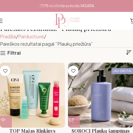
Pereiti prie pagrindinio turinio
-20% nuolaida su kodu VASARA
Paieškos rezultatai: “Plaukų priežiūra”
Pradžia
Parduotuvė
Paieškos rezultatai pagal “Plaukų priežiūra”
Filtrai
TOP Mažas Rinkinys
SOROCI Plaukų šampūnas