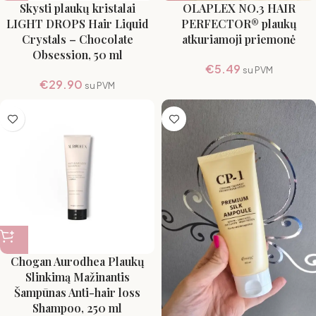
Skysti plaukų kristalai
OLAPLEX NO.3 HAIR
LIGHT DROPS Hair Liquid
PERFECTOR® plaukų
Crystals – Chocolate
atkuriamoji priemonė
Obsession, 50 ml
€
5.49
su PVM
€
29.90
su PVM
Chogan Aurodhea Plaukų
Slinkimą Mažinantis
Šampūnas Anti-hair loss
Shampoo, 250 ml