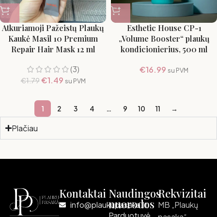
Atkuriamoji Pažeistų Plaukų
Esthetic House CP-1
Kaukė Masil 10 Premium
„Volume Booster“ plaukų
Repair Hair Mask 12 ml
kondicionierius, 500 ml
(3)
€
16.99
su PVM
€
1.49
€
1.79
su PVM
1
2
3
4
…
9
10
11
→
Plačiau
Read more
Kontaktai
Naudingos
Rekvizitai
nuorodos
info@plaukupasaka.lt
MB „Plaukų
Parduotuvė
pasaka“