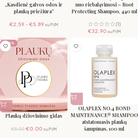
„Kasdienė galvos odos ir
nuo riebaląvimosi – Root
plaukų priežiūra”
Protecting Shampoo, 440 ml
(1)
€
2.59
–
€
5.89
su PVM
€
32.90
su PVM
-100%
OLAPLEX NO.4 BOND
MAINTENANCE® SHAMPOO
Plaukų džiovinimo gidas
atstatomasis plaukų
€
0.00
šampūnas, 100 ml
€
5.00
su PVM