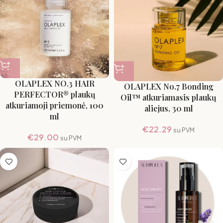
OLAPLEX NO.3 HAIR
OLAPLEX No.7 Bonding
PERFECTOR® plaukų
Oil™ atkuriamasis plaukų
atkuriamoji priemonė, 100
aliejus, 30 ml
ml
€
22.29
su PVM
€
29.00
su PVM